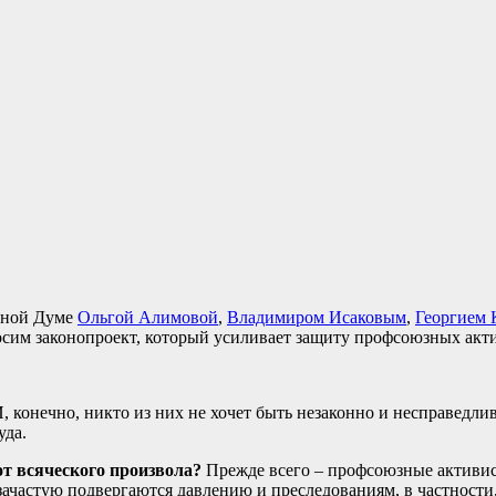
нной Думе
Ольгой Алимовой
,
Владимиром Исаковым
,
Георгием
сим законопроект, который усиливает защиту профсоюзных акти
, конечно, никто из них не хочет быть незаконно и несправедл
уда.
т всяческого произвола?
Прежде всего – профсоюзные активисты
 зачастую подвергаются давлению и преследованиям, в частност