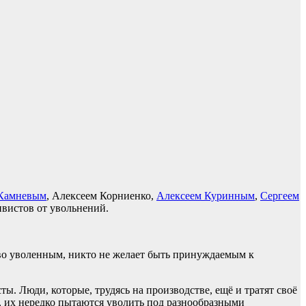
 Камневым
, Алексеем Корниенко,
Алексеем Куринным
,
Сергеем
вистов от увольнений.
иво уволенным, никто не желает быть принуждаемым к
. Люди, которые, трудясь на производстве, ещё и тратят своё
и, их нередко пытаются уволить под разнообразными