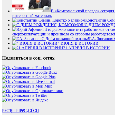
В «Комсомольской правде» сегодня
интересный материал.
Константин Сёми
С ДНЁМ РОЖД
сверхэксплуатации и произвола со стороны работодателе
Г.А. Зюганов:
4 ИЮНЯ В ИСТОРИИ
21 АПРЕЛЯ В ИСТОРИИ
Поделиться в соц. сетях
РќСЂР°РІРёС‚СЃСЏ