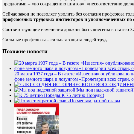
предлогами – «по сокращению штатов», «несоответствию долж
Сейчас закон не позволяет уволить без согласия профсоюза то
профсоюзных трудовых инспекторов и уполномоченных по о
Соответствующие изменения должны быть внесены в статью 37
Сильные профсоюзы – сильная защита людей труда.
Похожие новости
20 марта 1937 года – В газете «Известия» опубликован
фоне земного шара и лозунгом «Пролетарии всех стран, 
Мы под надежной защитой
К 75-летию Победы!
По местам ратной славы