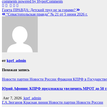
comments powered by HyperComments
Навигация
Газета ПРАВДА: Детский труд не за горами?
“Севастопольская правда” № 21 от 5 июня 2026 г.
по
записям
от
kprf_admin
Похожая запись
Новости партии
Новости России
Фракция КПРФ в Государств
Юрий Афонин: КПРФ предложила увеличить МРОТ до 50 т
Авг 7, 2026
kprf_admin
Г.А.Зюганов
Красная линия
Новости партии
Новости России