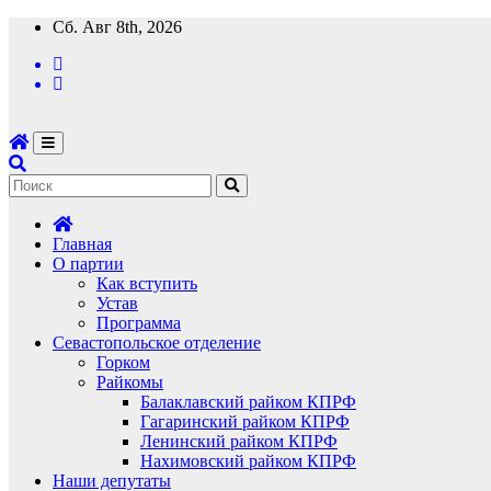
Перейти
Сб. Авг 8th, 2026
к
содержимому
Главная
О партии
Как вступить
Устав
Программа
Севастопольское отделение
Горком
Райкомы
Балаклавский райком КПРФ
Гагаринский райком КПРФ
Ленинский райком КПРФ
Нахимовский райком КПРФ
Наши депутаты