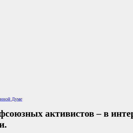
енной Думе
оюзных активистов – в интере
и.