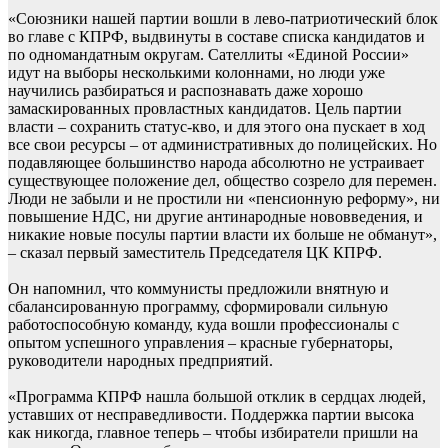
«Союзники нашей партии вошли в лево-патриотический блок
во главе с КПРФ, выдвинуты в составе списка кандидатов и
по одномандатным округам. Сателлиты «Единой России»
идут на выборы несколькими колоннами, но люди уже
научились разбираться и распознавать даже хорошо
замаскированных провластных кандидатов. Цель партии
власти – сохранить статус-кво, и для этого она пускает в ход
все свои ресурсы – от административных до полицейских. Но
подавляющее большинство народа абсолютно не устраивает
существующее положение дел, общество созрело для перемен.
Люди не забыли и не простили ни «пенсионную реформу», ни
повышение НДС, ни другие антинародные нововведения, и
никакие новые посулы партии власти их больше не обманут»,
– сказал первый заместитель Председателя ЦК КПРФ.
Он напомнил, что коммунисты предложили внятную и
сбалансированную программу, сформировали сильную
работоспособную команду, куда вошли профессионалы с
опытом успешного управления – красные губернаторы,
руководители народных предприятий.
«Программа КПРФ нашла большой отклик в сердцах людей,
уставших от несправедливости. Поддержка партии высока
как никогда, главное теперь – чтобы избиратели пришли на