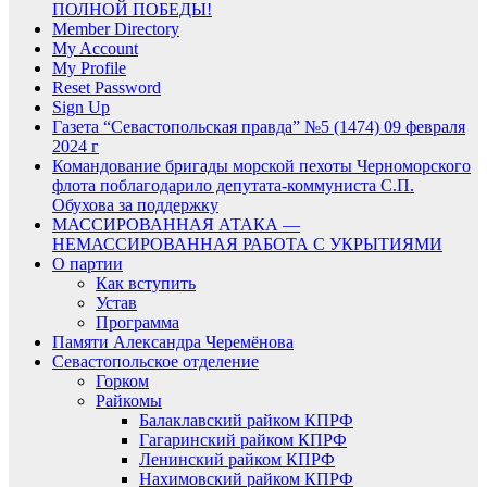
ПОЛНОЙ ПОБЕДЫ!
Member Directory
My Account
My Profile
Reset Password
Sign Up
Газета “Севастопольская правда” №5 (1474) 09 февраля
2024 г
Командование бригады морской пехоты Черноморского
флота поблагодарило депутата-коммуниста С.П.
Обухова за поддержку
МАССИРОВАННАЯ АТАКА —
НЕМАССИРОВАННАЯ РАБОТА С УКРЫТИЯМИ
О партии
Как вступить
Устав
Программа
Памяти Александра Черемёнова
Севастопольское отделение
Горком
Райкомы
Балаклавский райком КПРФ
Гагаринский райком КПРФ
Ленинский райком КПРФ
Нахимовский райком КПРФ