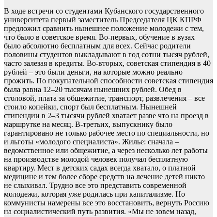
В ходе встречи со студентами Кубанского государственного
университета первый заместитель Председателя ЦК КПРФ
предложил сравнить нынешнее положение молодежи с тем,
что было в советское время. Во-первых, обучение в вузах
было абсолютно бесплатным для всех. Сейчас родители
половины студентов выкладывают в год сотни тысяч рублей,
часто залезая в кредиты. Во-вторых, советская стипендия в 40
рублей – это были деньги, на которые можно реально
прожить. По покупательной способности советская стипендия
была равна 12–20 тысячам нынешних рублей. Обед в
столовой, плата за общежитие, транспорт, развлечения – все
стоило копейки, спорт был бесплатным. Нынешней
стипендии в 2–3 тысячи рублей хватает разве что на проезд в
маршрутке на месяц. В-третьих, выпускнику было
гарантировано не только рабочее место по специальности, но
и льготы «молодого специалиста». Жилье: сначала –
ведомственное или общежитие, а через несколько лет работы
на производстве молодой человек получал бесплатную
квартиру. Мест в детских садах всегда хватало, о платной
медицине и тем более сборе средств на лечение детей никто
не слыхивал. Трудно все это представить современной
молодежи, которая уже родилась при капитализме. Но
коммунисты намерены все это восстановить, вернуть Россию
на социалистический путь развития. «Мы не зовем назад,