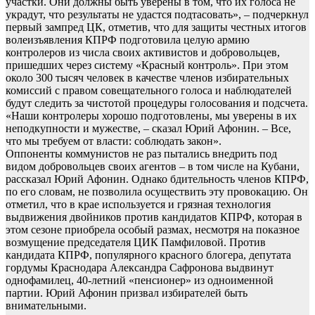
участки. Они должны быть уверены в том, что их голоса не
украдут, что результаты не удастся подтасовать», – подчеркнул
первый зампред ЦК, отметив, что для защиты честных итогов
волеизъявления КПРФ подготовила целую армию
контролеров из числа своих активистов и добровольцев,
пришедших через систему «Красный контроль». При этом
около 300 тысяч человек в качестве членов избирательных
комиссий с правом совещательного голоса и наблюдателей
будут следить за чистотой процедуры голосования и подсчета.
«Наши контролеры хорошо подготовлены, мы уверены в их
неподкупности и мужестве, – сказал Юрий Афонин. – Все,
что мы требуем от власти: соблюдать закон».
Оппоненты коммунистов не раз пытались внедрить под
видом добровольцев своих агентов – в том числе на Кубани,
рассказал Юрий Афонин. Однако бдительность членов КПРФ,
по его словам, не позволила осуществить эту провокацию. Он
отметил, что в крае используется и грязная технология
выдвижения двойников против кандидатов КПРФ, которая в
этом сезоне приобрела особый размах, несмотря на показное
возмущение председателя ЦИК Памфиловой. Против
кандидата КПРФ, популярного красного блогера, депутата
гордумы Краснодара Александра Сафронова выдвинут
однофамилец, 40-летний «пенсионер» из одноименной
партии. Юрий Афонин призвал избирателей быть
внимательными.