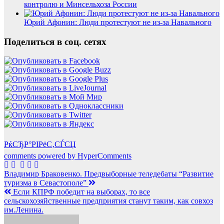
контролю и Минсельхоза России
Юрий Афонин: Люди протестуют не из-за Навального
Поделиться в соц. сетях
РќСЂР°РІРёС‚СЃСЏ
comments powered by HyperComments
Навигация
Владимир Браковенко. Предвыборные теледебаты “Развитие
туризма в Севастополе”
по
Если КПРФ победит на выборах, то все
записям
сельскохозяйственные предприятия станут таким, как совхоз
им.Ленина.