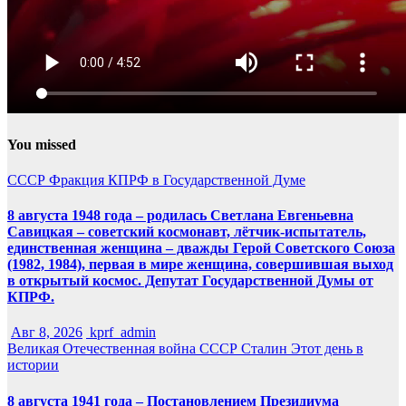
You missed
СССР
Фракция КПРФ в Государственной Думе
8 августа 1948 года – родилась Светлана Евгеньевна
Савицкая – советский космонавт, лётчик-испытатель,
единственная женщина – дважды Герой Советского Союза
(1982, 1984), первая в мире женщина, совершившая выход
в открытый космос. Депутат Государственной Думы от
КПРФ.
Авг 8, 2026
kprf_admin
Великая Отечественная война
СССР
Сталин
Этот день в
истории
8 августа 1941 года – Постановлением Президиума