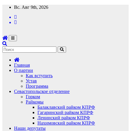
Перейти
Вс. Авг 9th, 2026
к
содержимому
Главная
О партии
Как вступить
Устав
Программа
Севастопольское отделение
Горком
Райкомы
Балаклавский райком КПРФ
Гагаринский райком КПРФ
Ленинский райком КПРФ
Нахимовский райком КПРФ
Наши депутаты