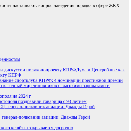
нисты настаивают: вопрос наведения порядка в сфере ЖКХ
ценностям
Дума и Центробанк: как
оекту КПРФ
знание спортклуба КПРФ: 4 номинации престижной премии
 сказочный мир чиновников с высокими зарплатами и
поля на 2024 г.
стополя поздравили товарища с 93-летием
, генерал-полковник авиации. Дважды Герой
тского кешбэка закрывается досрочно