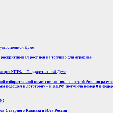
ударственной Думе
аскритиковал рост цен на топливо для аграриев
акция КПРФ в Государственной Думе
ой избирательной комиссии состоялась жеребьёвка по разме
ым подошёл к лототрону – и КПРФ получила номер 8 в феде
ВО
ов Северного Кавказа и Юга России