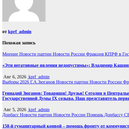
от
kprf_admin
Похожая запись
Мнение
Новости партии
Новости России
Фракция КПРФ в Гос
«Эти негативные явления недопустимы»: Владимир Кашин р
Авг 6, 2026
kprf_admin
Выборы 2026
Г.А.Зюганов
Новости партии
Новости России
Фр
Геннадий Зюганов: Товарищи! Друзья! Сегодня в Центральн
Государственной Думы IX созыва. Наш представитель перв
Авг 5, 2026
kprf_admin
Донбасс
Новости партии
Новости России
Помощь Донбассу
С
158-й гуманитарный конвой – помощь фронту от коммунист