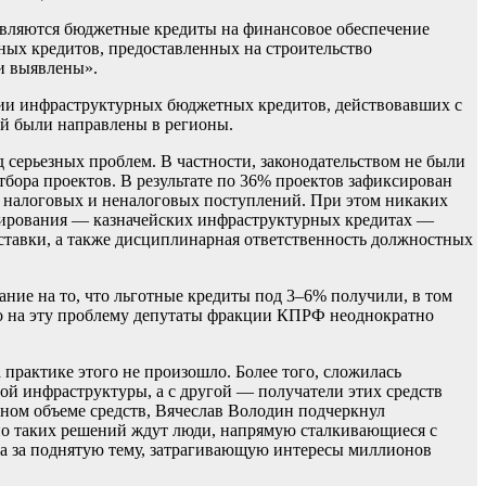
вляются бюджетные кредиты на финансовое обеспечение
ых кредитов, предоставленных на строительство
ли выявлены».
нии инфраструктурных бюджетных кредитов, действовавших с
ей были направлены в регионы.
серьезных проблем. В частности, законодательством не были
бора проектов. В результате по 36% проектов зафиксирован
ту налоговых и неналоговых поступлений. При этом никаких
нсирования — казначейских инфраструктурных кредитах —
тавки, а также дисциплинарная ответственность должностных
ие на то, что льготные кредиты под 3–6% получили, в том
но на эту проблему депутаты фракции КПРФ неоднократно
рактике этого не произошло. Более того, сложилась
ой инфраструктуры, а с другой — получатели этих средств
ном объеме средств, Вячеслав Володин подчеркнул
но таких решений ждут люди, напрямую сталкивающиеся с
а за поднятую тему, затрагивающую интересы миллионов