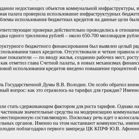
здании недостающих объектов коммунальной инфраструктуры, я
ная палата проверила использование инфраструктурных бюджетн
роблемы использования бюджетных кредитов на данные цели бы
оответствующие проверки действительно проводились в отноше
ядка одного триллиона рублей – около 650-700 миллиардов рубл
руктурного бюджетного финансирования был выявлен целый ряд 
ользования таких кредитов. Отсутствовали и четкие правила от
евые показатели — по вводу жилья, созданию рабочих мест, рос
, как отметил глава Счетной палаты, в новых механизмах фина
ловий использования кредитов введено повышение процентной с
 Государственной Думы В.В. Володин. Он особо обратил вниман
ный вопрос: как это отразилось на тарифах для граждан? Имен
 стать сдерживающим фактором для роста тарифов. Однако на п
о частникам значительные средства на модернизацию коммунальн
нвестиционную составляющую. Поскольку речь идет о колоссаль
ельных органов. Именно на этом настаивают коммунисты, имен
Володин поблагодарил первого зампреда ЦК КПРФ Ю.В. Афонин