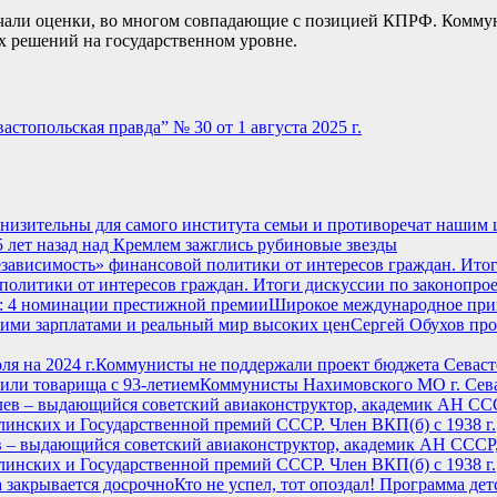
вучали оценки, во многом совпадающие с позицией КПРФ. Комму
х решений на государственном уровне.
астопольская правда” № 30 от 1 августа 2025 г.
низительны для самого института семьи и противоречат нашим 
5 лет назад над Кремлем зажглись рубиновые звезды
политики от интересов граждан. Итоги дискуссии по законопр
Широкое международное при
Сергей Обухов про
Коммунисты не поддержали проект бюджета Севасто
Коммунисты Нахимовского МО г. Сева
ев – выдающийся советский авиаконструктор, академик АН СССР
линских и Государственной премий СССР. Член ВКП(б) с 1938 г.
Кто не успел, тот опоздал! Программа де