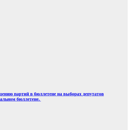
щению партий в бюллетене на выборах депутатов
ральном бюллетене.