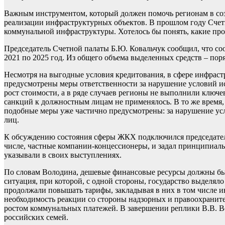
Важным инструментом, который должен помочь регионам в со
реализации инфраструктурных объектов. В прошлом году Счет
коммунальной инфраструктуры. Хотелось бы понять, какие п
Председатель Счетной палаты Б.Ю. Ковальчук сообщил, что с
2021 по 2025 год. Из общего объема выделенных средств – пор
Несмотря на выгодные условия кредитования, в сфере инфраст
предусмотрены меры ответственности за нарушение условий исп
рост стоимости, а в ряде случаев регионы не выполнили ключ
санкций к должностным лицам не применялось. В то же время
подобные меры уже частично предусмотрены: за нарушение ус
лиц.
К обсуждению состояния сферы ЖКХ подключился председатель
числе, частные компании-концессионеры, и задал принципиаль
указывали в своих выступлениях.
По словам Володина, дешевые финансовые ресурсы должны были
ситуация, при которой, с одной стороны, государство выделял
продолжали повышать тарифы, закладывая в них в том числе и
необходимость реакции со стороны надзорных и правоохранит
ростом коммунальных платежей. В завершении реплики В.В. 
российских семей.