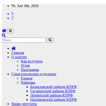
Перейти
Чт. Авг 6th, 2026
к
содержимому
Главная
О партии
Как вступить
Устав
Программа
Севастопольское отделение
Горком
Райкомы
Балаклавский райком КПРФ
Гагаринский райком КПРФ
Ленинский райком КПРФ
Нахимовский райком КПРФ
Наши депутаты