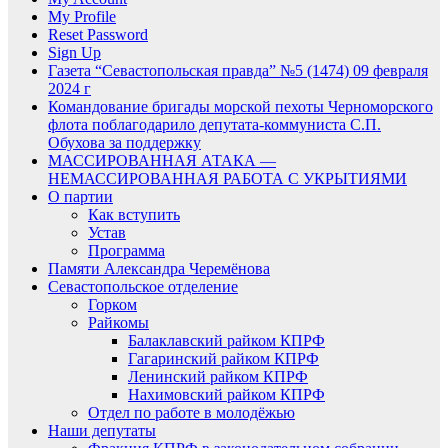
My Profile
Reset Password
Sign Up
Газета “Севастопольская правда” №5 (1474) 09 февраля
2024 г
Командование бригады морской пехоты Черноморского
флота поблагодарило депутата-коммуниста С.П.
Обухова за поддержку
МАССИРОВАННАЯ АТАКА —
НЕМАССИРОВАННАЯ РАБОТА С УКРЫТИЯМИ
О партии
Как вступить
Устав
Программа
Памяти Александра Черемёнова
Севастопольское отделение
Горком
Райкомы
Балаклавский райком КПРФ
Гагаринский райком КПРФ
Ленинский райком КПРФ
Нахимовский райком КПРФ
Отдел по работе в молодёжью
Наши депутаты