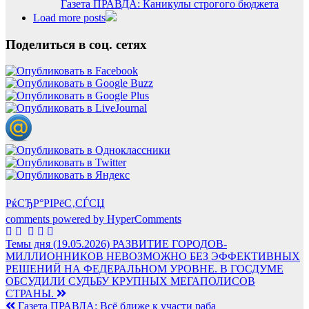
Газета ПРАВДА: Каникулы строгого бюджета
Load more posts
Поделиться в соц. сетях
РќСЂР°РІРёС‚СЃСЏ
comments powered by HyperComments
Навигация
Темы дня (19.05.2026) РАЗВИТИЕ ГОРОДОВ-
МИЛЛИОННИКОВ НЕВОЗМОЖНО БЕЗ ЭФФЕКТИВНЫХ
по
РЕШЕНИЙ НА ФЕДЕРАЛЬНОМ УРОВНЕ. В ГОСДУМЕ
записям
ОБСУДИЛИ СУДЬБУ КРУПНЫХ МЕГАПОЛИСОВ
СТРАНЫ.
Газета ПРАВДА: Всё ближе к участи раба