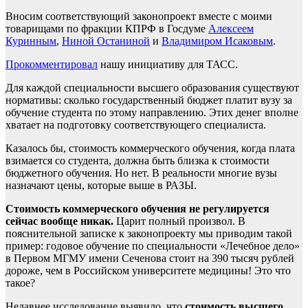
Вносим соответствующий законопроект вместе с моими
товарищами по фракции КПРФ в Госдуме
Алексеем
Куринным
,
Ниной Останиной
и
Владимиром Исаковым
.
Прокомментировал
нашу инициативу для ТАСС.
Для каждой специальности высшего образования существуют
нормативы: сколько государственный бюджет платит вузу за
обучение студента по этому направлению. Этих денег вполне
хватает на подготовку соответствующего специалиста.
Казалось бы, стоимость коммерческого обучения, когда плата
взимается со студента, должна быть близка к стоимости
бюджетного обучения. Но нет. В реальности многие вузы
назначают цены, которые выше в РАЗЫ.
Стоимость коммерческого обучения не регулируется
сейчас вообще никак.
Царит полный произвол. В
пояснительной записке к законопроекту мы приводим такой
пример: годовое обучение по специальности «Лечебное дело»
в Первом МГМУ имени Сеченова стоит на 390 тысяч рублей
дороже, чем в Российском университете медицины! Это что
такое?
Недавнее исследование выявило, что
стоимость высшего