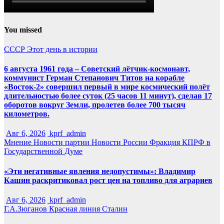
You missed
СССР
Этот день в истории
6 августа 1961 года – Советский лётчик-космонавт,
коммунист Герман Степанович Титов на корабле
«Восток-2» совершил первый в мире космический полёт
длительностью более суток (25 часов 11 минут), сделав 17
оборотов вокруг Земли, пролетев более 700 тысяч
километров.
Авг 6, 2026
kprf_admin
Мнение
Новости партии
Новости России
Фракция КПРФ в
Государственной Думе
«Эти негативные явления недопустимы»: Владимир
Кашин раскритиковал рост цен на топливо для аграриев
Авг 6, 2026
kprf_admin
Г.А.Зюганов
Красная линия
Сталин