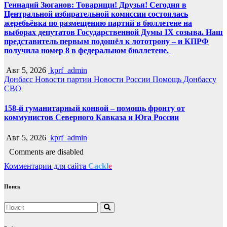
Геннадий Зюганов: Товарищи! Друзья! Сегодня в
Центральной избирательной комиссии состоялась
жеребьёвка по размещению партий в бюллетене на
выборах депутатов Государственной Думы IX созыва. Наш
представитель первым подошёл к лототрону – и КПРФ
получила номер 8 в федеральном бюллетене.
Авг 5, 2026
kprf_admin
Донбасс
Новости партии
Новости России
Помощь Донбассу
СВО
158-й гуманитарный конвой – помощь фронту от
коммунистов Северного Кавказа и Юга России
Авг 5, 2026
kprf_admin
Comments are disabled
Комментарии для сайта
Cackl
e
Поиск