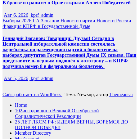
В бронзе и граните: в Орле открыли Аллею Победителей
Авг 6, 2026
kprf_admin
Выборы 2026
Г.А.Зюганов
Новости партии
Новости России
Фракция КПРФ в Государственной Думе
Геннадий Зюганов: Товарищи! Друзья! Сегодня в
Центральной избирательной комиссии состоялась
жеребьёвка по размещению партий в бюллетене на
выборах депутатов Государственной Думы IX созыва. Наш
представитель первым подошёл к лототрону – и КПРФ
получила номер 8 в федеральном бюллетене.
Авг 5, 2026
kprf_admin
Сайт работает на WordPress
|
Тема: Newsup, автор
Themeansar
Home
102-я годовщина Великой Октябрьской
Социалистической Революции
25 ЛЕТ ЛКСМ РФ: ИДЕЯМ ВЕРНЫ, БОРЕМСЯ ДО
ПОЛНОЙ ПОБЕДЫ!
Member Directory
My Account