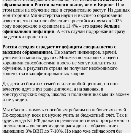
образования в России намного выше, чем в Европе
. При
этом цены на обучение ещё и стремительно растут. Из данных
мониторинга Министерства науки и высшего образования
известно, что платное обучение в российских вузах в 2025
году подорожало в среднем на 11,4% – это
вдвое больше
официальной инфляции
. А есть случаи подорожания сразу
на десятки процентов.
Россия сегодня страдает от дефицита специалистов с
высшим образованием.
Не хватает инженеров, врачей,
учителей и многих других. Множество молодых людей с
хорошими способностями просто не могут заплатить за
обучение, в результате страна не получает необходимого
количества квалифицированных кадров.
Да, дети из богатых семей осилят любой ценник, но они
зачастую идут в вуз ради диплома, а на заводах, в
конструкторских бюро, школах и поликлиниках мы их можем
и не увидеть.
Мы обязаны помочь способным ребятам из небогатых семей.
По-хорошему, всех их нужно учить за бюджетный счёт. Так и
будет, когда КПРФ добьётся реализации своего программного
положения – увеличения доли расходов на образование с
нынешних 3% ВВП до 7-10%. Но надо уже сейчас хотя бы