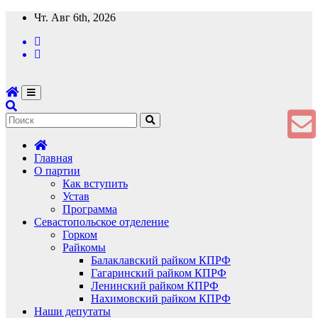
Перейти
Чт. Авг 6th, 2026
к
содержимому
Главная
О партии
Как вступить
Устав
Программа
Севастопольское отделение
Горком
Райкомы
Балаклавский райком КПРФ
Гагаринский райком КПРФ
Ленинский райком КПРФ
Нахимовский райком КПРФ
Наши депутаты