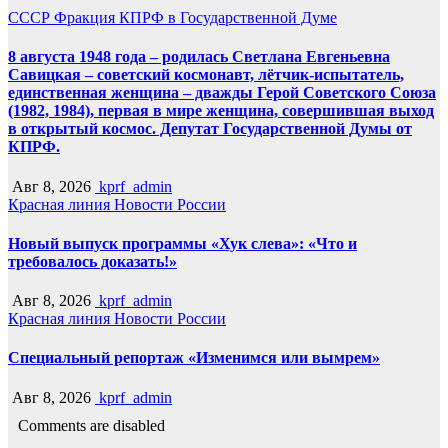
СССР
Фракция КПРФ в Государственной Думе
8 августа 1948 года – родилась Светлана Евгеньевна
Савицкая – советский космонавт, лётчик-испытатель,
единственная женщина – дважды Герой Советского Союза
(1982, 1984), первая в мире женщина, совершившая выход
в открытый космос. Депутат Государственной Думы от
КПРФ.
Авг 8, 2026
kprf_admin
Красная линия
Новости России
Новый выпуск программы «Хук слева»: «Что и
требовалось доказать!»
Авг 8, 2026
kprf_admin
Красная линия
Новости России
Специальный репортаж «Изменимся или вымрем»
Авг 8, 2026
kprf_admin
Comments are disabled