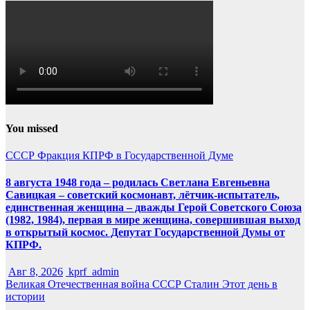
You missed
СССР
Фракция КПРФ в Государственной Думе
8 августа 1948 года – родилась Светлана Евгеньевна
Савицкая – советский космонавт, лётчик-испытатель,
единственная женщина – дважды Герой Советского Союза
(1982, 1984), первая в мире женщина, совершившая выход
в открытый космос. Депутат Государственной Думы от
КПРФ.
Авг 8, 2026
kprf_admin
Великая Отечественная война
СССР
Сталин
Этот день в
истории