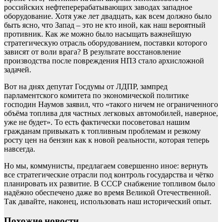
российских нефтеперерабатывающих заводах западное
оборудование. Хотя уже лет двадцать, как всем должно было
быть ясно, что Запад – это не кто иной, как наш вероятный
противник. Как же можно было насыщать важнейшую
стратегическую отрасль оборудованием, поставки которого
зависят от воли врага? В результате восстановление
производства после повреждения НПЗ стало архисложной
задачей.
Вот на днях депутат Госдумы от ЛДПР, зампред
парламентского комитета по экономической политике
господин Наумов заявил, что «такого ничем не ограниченного
объёма топлива для частных легковых автомобилей, наверное,
уже не будет». То есть фактически посоветовал нашим
гражданам привыкать к топливным проблемам и резкому
росту цен на бензин как к новой реальности, которая теперь
навсегда.
Но мы, коммунисты, предлагаем совершенно иное: вернуть
все стратегические отрасли под контроль государства и чётко
планировать их развитие. В СССР снабжение топливом было
надёжно обеспечено даже во время Великой Отечественной.
Так давайте, наконец, использовать наш исторический опыт.
Похожие новости