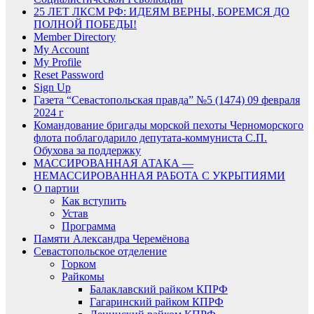
25 ЛЕТ ЛКСМ РФ: ИДЕЯМ ВЕРНЫ, БОРЕМСЯ ДО
ПОЛНОЙ ПОБЕДЫ!
Member Directory
My Account
My Profile
Reset Password
Sign Up
Газета “Севастопольская правда” №5 (1474) 09 февраля
2024 г
Командование бригады морской пехоты Черноморского
флота поблагодарило депутата-коммуниста С.П.
Обухова за поддержку
МАССИРОВАННАЯ АТАКА —
НЕМАССИРОВАННАЯ РАБОТА С УКРЫТИЯМИ
О партии
Как вступить
Устав
Программа
Памяти Александра Черемёнова
Севастопольское отделение
Горком
Райкомы
Балаклавский райком КПРФ
Гагаринский райком КПРФ