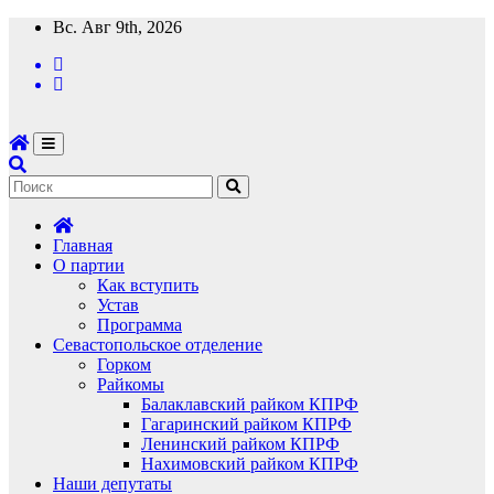
Перейти
Вс. Авг 9th, 2026
к
содержимому
Главная
О партии
Как вступить
Устав
Программа
Севастопольское отделение
Горком
Райкомы
Балаклавский райком КПРФ
Гагаринский райком КПРФ
Ленинский райком КПРФ
Нахимовский райком КПРФ
Наши депутаты