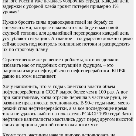
На юге России уже началась уборочная страда. Каждый день
задержки с уборкой хлеба грозит потерей примерно 1%
урожая!
Нужно бросить силы правоохранителей на борьбу со
спекулянтами, которые наживаются на беде и массовой
скупкой топлива для дальнейшей перепродажи каждый день
усугубляют ситуацию. А главное – государство должно прямо
сейчас взять под контроль топливные потоки и распределять
их по строгому плану.
Стратегическое же решение проблемы, которое должно
избавить нас от подобных ситуаций в будущем, – это
национализация нефтедобычи и нефтепереработки. КПРФ
давно на этом настаивает.
Хочу напомнить, что за годы Советской власти объём
нефтепереработки в СССР вырос более чем в 100 раз. А вот
при капитализме, когда отрасль перешла в частные руки, её
развитие практически остановилось. В 90-е годы имел место
резкий спад нефтепереработки, а за все последующее время
так и не удалось выйти на показатель РСФСР 1990 года! Зато
нефтяные капиталисты хвастались друг перед другом высотой
своих дворцов и длиной своих океанских яхт.
Кроме того, частники начали широко использовать на