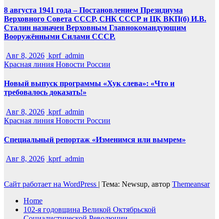
8 августа 1941 года – Постановлением Президиума
Верховного Совета СССР, СНК СССР и ЦК ВКП(б) И.В.
Сталин назначен Верховным Главнокомандующим
Вооружёнными Силами СССР.
Авг 8, 2026
kprf_admin
Красная линия
Новости России
Новый выпуск программы «Хук слева»: «Что и
требовалось доказать!»
Авг 8, 2026
kprf_admin
Красная линия
Новости России
Специальный репортаж «Изменимся или вымрем»
Авг 8, 2026
kprf_admin
Сайт работает на WordPress
|
Тема: Newsup, автор
Themeansar
Home
102-я годовщина Великой Октябрьской
Социалистической Революции