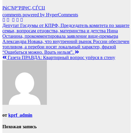
РќСЂР°РІРёС‚СЃСЏ
comments powered by HyperComments
Навигация
Депутат Госдумы от КПРФ, Председатель комитета по защите
семьи, вопросам отцовства, материнства и детства Нина
по
Останина, прокомментировала заявление вице-премьера
записям
Александра Новака, что внутренний рынок России обеспечен
топливом, а перебои носят локальный характер, фразой
“Ошибаться можно. Врать нельзя”.
Газета ПРАВДА: Квартирный вопрос упёрся в стену
от
kprf_admin
Похожая запись