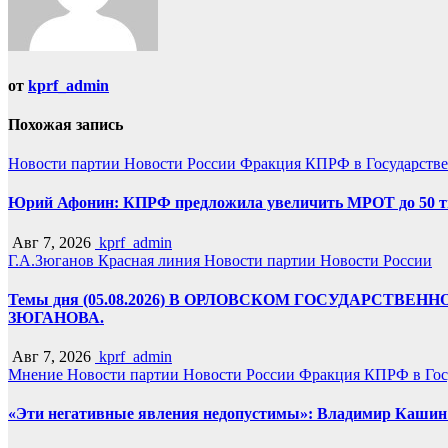
от
kprf_admin
Похожая запись
Новости партии
Новости России
Фракция КПРФ в Государств
Юрий Афонин: КПРФ предложила увеличить МРОТ до 50 т
Авг 7, 2026
kprf_admin
Г.А.Зюганов
Красная линия
Новости партии
Новости России
Темы дня (05.08.2026) В ОРЛОВСКОМ ГОСУДАРС
ЗЮГАНОВА.
Авг 7, 2026
kprf_admin
Мнение
Новости партии
Новости России
Фракция КПРФ в Гос
«Эти негативные явления недопустимы»: Владимир Кашин р