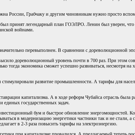
нужна России, Грабчаку и другим чиновникам нужно просто всп
 был принят легендарный план ГОЭЛРО. Ленин был уверен, что
анской войнами.
значительно перевыполнен. В сравнении с дореволюционной эпох
высило дореволюционный уровень почти в 700 раз. При этом сов
ько тогда экономика сможет успешно развиваться, несмотря на 
 стимулировали развитие промышленности. А тарифы для населе
ставрации капитализма. А в ходе реформ Чубайса отрасль была 
и единых государственных задач.
 инвестиционный бум и быстрое обновление энергомощностей. К
ваться в модернизацию энергетики частники так и не стали, а 
длагает в 2-3 раза повысить тарифы на электроэнергию.
ргетики при капитализме провалился. А предлагаемый теперь ро