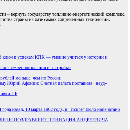
ти – вернуть государству топливно-энергетический комплекс.
яйства страны на базе самых современных технологий.
.
й ключ к успехам КПК — умение учиться у истории и
авил землепользования и застройки
 рублей меньше, чем по России
Юрий Афонин: Счетная палата поставила «неуд»
тавки ЦБ
4 года назад, 10 марта 1902 года, в “Искре” было напечатано
ЛЬЦЫ ПОЗДРАВЛЯЮТ ГЕННАДИЯ АНДРЕЕВИЧА