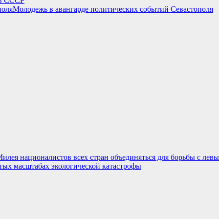
 в СССР
Молодежь в авангарде политических событий Севастополя
илея националистов всех стран объединяться для борьбы с лев
ых масштабах экологической катастрофы