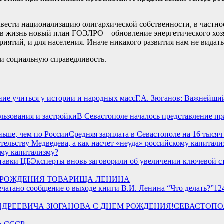
вести национализацию олигархической собственности, в частнос
 в жизнь новый план ГОЭЛРО – обновление энергетического хоз
ятий, и для населения. Иначе никакого развития нам не видать
 и социальную справедливость.
Г.А. Зюганов: Важнейши
В Севастополе началось представление пр
Средняя зарплата в Севастополе на 16 тысяч
ому капитализму?
Эксперты вновь заговорили об увеличении ключевой с
Ь РОЖДЕНИЯ ТОВАРИЩА ЛЕНИНА
12
СЕВАСТОПО