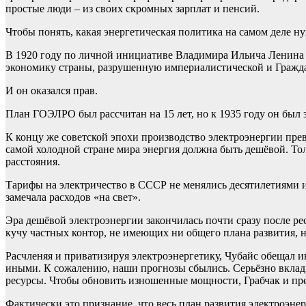
простые люди – из своих скромных зарплат и пенсий.
Чтобы понять, какая энергетическая политика на самом деле 
В 1920 году по личной инициативе Владимира Ильича Ленина
экономику страны, разрушенную империалистической и Гражд
И он оказался прав.
План ГОЭЛРО был рассчитан на 15 лет, но к 1935 году он был 
К концу же советской эпохи производство электроэнергии пре
самой холодной стране мира энергия должна быть дешёвой. Тол
расстояния.
Тарифы на электричество в СССР не менялись десятилетиями и
замечала расходов «на свет».
Эра дешёвой электроэнергии закончилась почти сразу после ре
кучу частных контор, не имеющих ни общего плана развития, н
Расчленяя и приватизируя электроэнергетику, Чубайс обещал
иными. К сожалению, наши прогнозы сбылись. Серьёзно вклады
ресурсы. Чтобы обновить изношенные мощности, Грабчак и пре
Фактически это признание, что весь план развития электроэне