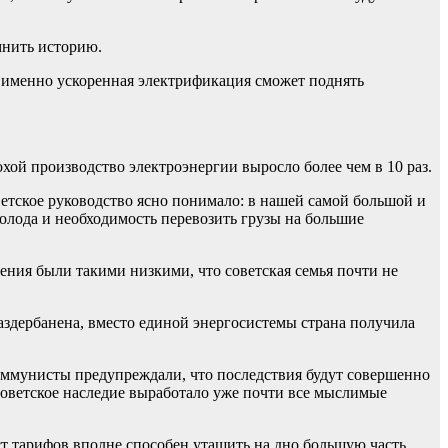
омнить историю.
 именно ускоренная электрификация сможет поднять
ой производство электроэнергии выросло более чем в 10 раз.
етское руководство ясно понимало: в нашей самой большой и
холода и необходимость перевозить грузы на большие
ния были такими низкими, что советская семья почти не
раздербанена, вместо единой энергосистемы страна получила
оммунисты предупреждали, что последствия будут совершенно
советское наследие выработало уже почти все мыслимые
ст тарифов вполне способен утащить на дно большую часть