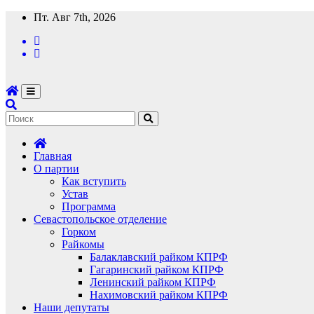
Перейти
Пт. Авг 7th, 2026
к
содержимому
Главная
О партии
Как вступить
Устав
Программа
Севастопольское отделение
Горком
Райкомы
Балаклавский райком КПРФ
Гагаринский райком КПРФ
Ленинский райком КПРФ
Нахимовский райком КПРФ
Наши депутаты