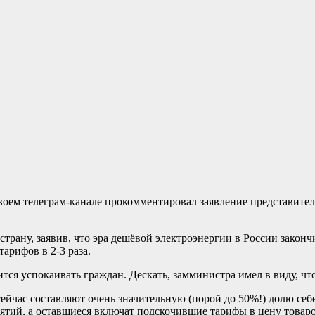
ем телеграм-канале прокомментировал заявление представител
трану, заявив, что эра дешёвой электроэнергии в России законч
арифов в 2-3 раза.
ится успокаивать граждан. Дескать, замминистра имел в виду, ч
сейчас составляют очень значительную (порой до 50%!) долю себ
ятий, а оставшиеся включат подскочившие тарифы в цену товаро