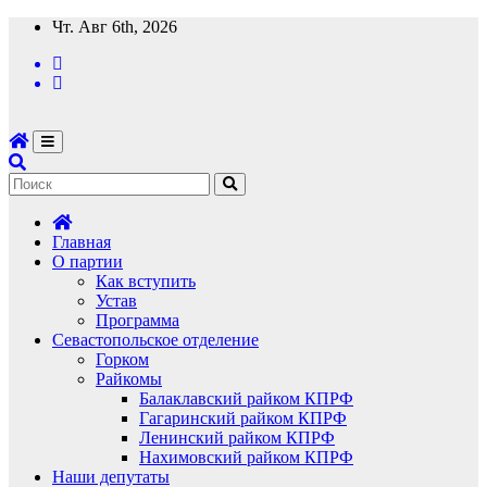
Перейти
Чт. Авг 6th, 2026
к
содержимому
Главная
О партии
Как вступить
Устав
Программа
Севастопольское отделение
Горком
Райкомы
Балаклавский райком КПРФ
Гагаринский райком КПРФ
Ленинский райком КПРФ
Нахимовский райком КПРФ
Наши депутаты