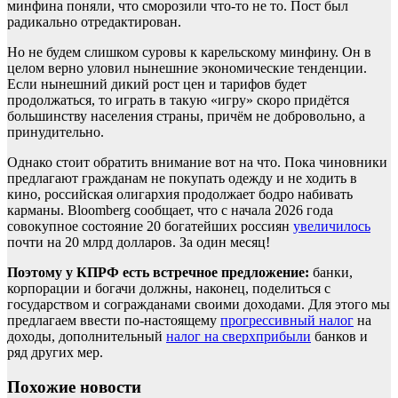
минфина поняли, что сморозили что-то не то. Пост был
радикально отредактирован.
Но не будем слишком суровы к карельскому минфину. Он в
целом верно уловил нынешние экономические тенденции.
Если нынешний дикий рост цен и тарифов будет
продолжаться, то играть в такую «игру» скоро придётся
большинству населения страны, причём не добровольно, а
принудительно.
Однако стоит обратить внимание вот на что. Пока чиновники
предлагают гражданам не покупать одежду и не ходить в
кино, российская олигархия продолжает бодро набивать
карманы. Bloomberg сообщает, что с начала 2026 года
совокупное состояние 20 богатейших россиян
увеличилось
почти на 20 млрд долларов. За один месяц!
Поэтому у КПРФ есть встречное предложение:
банки,
корпорации и богачи должны, наконец, поделиться с
государством и согражданами своими доходами. Для этого мы
предлагаем ввести по-настоящему
прогрессивный налог
на
доходы, дополнительный
налог на сверхприбыли
банков и
ряд других мер.
Похожие новости