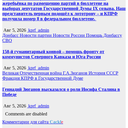
жеребьёвка по размещению партий в бюллетене на
выборах депутатов Государственной Думы IX созыва. Наш
представитель первым подошёл к лототрону – и КПРФ
получила номер 8 в федеральном бюллетене.
Авг 5, 2026
kprf_admin
Донбасс
Новости партии
Новости России
Помощь Донбассу
СВО
158-й гуманитарный конвой – помощь фронту от
коммунистов Северного Кавказа и Юга России
Авг 5, 2026
kprf_admin
Великая Отечественная война
Г.А.Зюганов
История СССР
Фракция КПРФ в Государственной Думе
Геннадий Зюганов высказался о роли Иосифа Сталина в
Победе
Авг 5, 2026
kprf_admin
Comments are disabled
Комментарии для сайта
Cackl
e