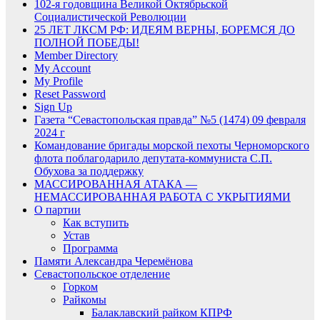
102-я годовщина Великой Октябрьской
Социалистической Революции
25 ЛЕТ ЛКСМ РФ: ИДЕЯМ ВЕРНЫ, БОРЕМСЯ ДО
ПОЛНОЙ ПОБЕДЫ!
Member Directory
My Account
My Profile
Reset Password
Sign Up
Газета “Севастопольская правда” №5 (1474) 09 февраля
2024 г
Командование бригады морской пехоты Черноморского
флота поблагодарило депутата-коммуниста С.П.
Обухова за поддержку
МАССИРОВАННАЯ АТАКА —
НЕМАССИРОВАННАЯ РАБОТА С УКРЫТИЯМИ
О партии
Как вступить
Устав
Программа
Памяти Александра Черемёнова
Севастопольское отделение
Горком
Райкомы
Балаклавский райком КПРФ