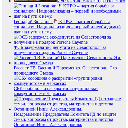
К 800-летию Александра Невского
Геннадий Зюганов:
КПРФ – партия борьбы за
социализм. Национализация – первый и необходимый
шаг на пути к нему.
ФСБ задержала экс-депутата из Севастополя за
получение в подарок Porsche Cayenne
Рассвет ТВ. Василий Пархоменко. Севастополь. Эхо
прошедшего Съезда
СБУ сообщила о раскрытии «группировки
коммунистов» в Черкассах
Поздравление Председателя Комитета ГД по защите
семьи, вопросам отцовства, материнства и детства
Останиной Нины Александровны.