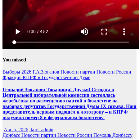
You missed
Выборы 2026
Г.А.Зюганов
Новости партии
Новости России
Фракция КПРФ в Государственной Думе
Геннадий Зюганов: Товарищи! Друзья! Сегодня в
Центральной избирательной комиссии состоялась
жеребьёвка по размещению партий в бюллетене на
выборах депутатов Государственной Думы IX созыва. Наш
представитель первым подошёл к лототрону – и КПРФ
получила номер 8 в федеральном бюллетене.
Авг 5, 2026
kprf_admin
Донбасс
Новости партии
Новости России
Помощь Донбассу