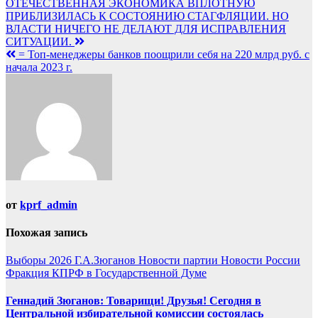
ОТЕЧЕСТВЕННАЯ ЭКОНОМИКА ВПЛОТНУЮ
по
ПРИБЛИЗИЛАСЬ К СОСТОЯНИЮ СТАГФЛЯЦИИ. НО
записям
ВЛАСТИ НИЧЕГО НЕ ДЕЛАЮТ ДЛЯ ИСПРАВЛЕНИЯ
СИТУАЦИИ.
= Топ-менеджеры банков поощрили себя на 220 млрд руб. с
начала 2023 г.
от
kprf_admin
Похожая запись
Выборы 2026
Г.А.Зюганов
Новости партии
Новости России
Фракция КПРФ в Государственной Думе
Геннадий Зюганов: Товарищи! Друзья! Сегодня в
Центральной избирательной комиссии состоялась