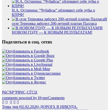
Н.А. Останина: “Чубайсы” обломают себе зубы о
КПРФ!
В
селе Терновка заболел 200-летний платан Палласа
В
НОВОМ ГОДУ — К НОВЫМ РЕЗУЛЬТАТАМ!
Поделиться в соц. сетях
РќСЂР°РІРёС‚СЃСЏ
comments powered by HyperComments
Навигация
Темы дня (02.02.2026) ДОРОГА В НИКУДА.