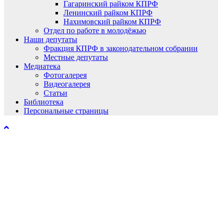
Гагаринский райком КПРФ
Ленинский райком КПРФ
Нахимовский райком КПРФ
Отдел по работе в молодёжью
Наши депутаты
Фракция КПРФ в законодательном собрании
Местные депутаты
Медиатека
Фотогалерея
Видеогалерея
Статьи
Библиотека
Персональные страницы