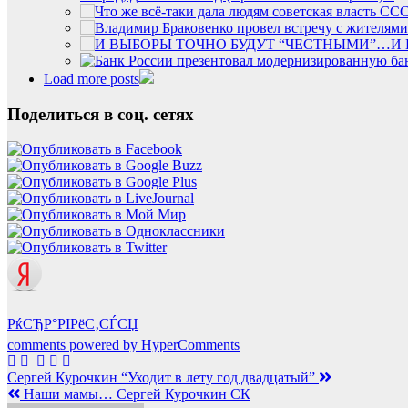
И
Load more posts
Поделиться в соц. сетях
РќСЂР°РІРёС‚СЃСЏ
comments powered by HyperComments
Навигация
Сергей Курочкин “Уходит в лету год двадцатый”
Наши мамы… Сергей Курочкин СК
по