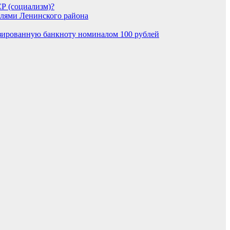
СР (социализм)?
елями Ленинского района
зированную банкноту номиналом 100 рублей