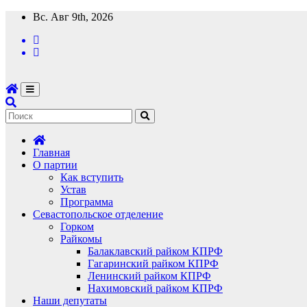
Перейти
Вс. Авг 9th, 2026
к
содержимому
Главная
О партии
Как вступить
Устав
Программа
Севастопольское отделение
Горком
Райкомы
Балаклавский райком КПРФ
Гагаринский райком КПРФ
Ленинский райком КПРФ
Нахимовский райком КПРФ
Наши депутаты