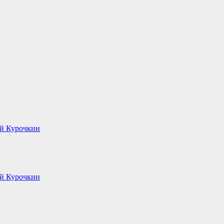
й Курочкин
й Курочкин