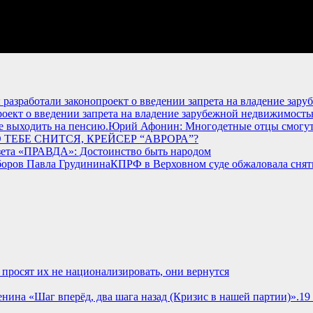
оект о введении запрета на владение зарубежной недвижимость
Юрий Афонин: Многодетные отцы смогут
 ТЕБЕ СНИТСЯ, КРЕЙСЕР “АВРОРА”?
зета «ПРАВДА»: Достоинство быть народом
КПРФ в Верховном суде обжаловала снят
просят их не национализировать, они вернутся
19