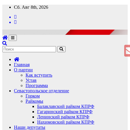
Перейти
Сб. Авг 8th, 2026
к
содержимому
Главная
О партии
Как вступить
Устав
Программа
Севастопольское отделение
Горком
Райкомы
Балаклавский райком КПРФ
Гагаринский райком КПРФ
Ленинский райком КПРФ
Нахимовский райком КПРФ
Наши депутаты