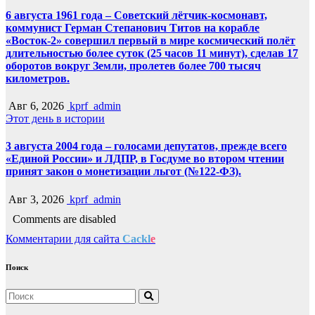
6 августа 1961 года – Советский лётчик-космонавт,
коммунист Герман Степанович Титов на корабле
«Восток-2» совершил первый в мире космический полёт
длительностью более суток (25 часов 11 минут), сделав 17
оборотов вокруг Земли, пролетев более 700 тысяч
километров.
Авг 6, 2026
kprf_admin
Этот день в истории
3 августа 2004 года – голосами депутатов, прежде всего
«Единой России» и ЛДПР, в Госдуме во втором чтении
принят закон о монетизации льгот (№122-ФЗ).
Авг 3, 2026
kprf_admin
Comments are disabled
Комментарии для сайта
Cackl
e
Поиск