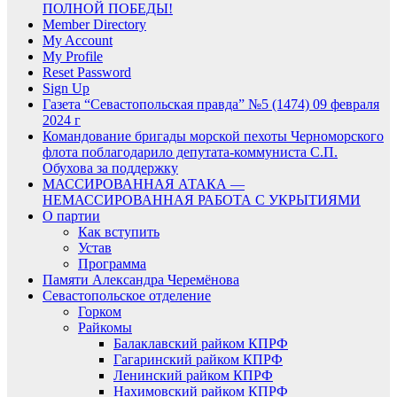
ПОЛНОЙ ПОБЕДЫ!
Member Directory
My Account
My Profile
Reset Password
Sign Up
Газета “Севастопольская правда” №5 (1474) 09 февраля
2024 г
Командование бригады морской пехоты Черноморского
флота поблагодарило депутата-коммуниста С.П.
Обухова за поддержку
МАССИРОВАННАЯ АТАКА —
НЕМАССИРОВАННАЯ РАБОТА С УКРЫТИЯМИ
О партии
Как вступить
Устав
Программа
Памяти Александра Черемёнова
Севастопольское отделение
Горком
Райкомы
Балаклавский райком КПРФ
Гагаринский райком КПРФ
Ленинский райком КПРФ
Нахимовский райком КПРФ