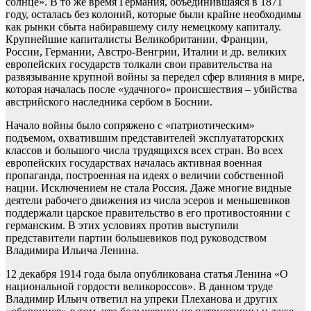
солнце». В то же время Германия, объединившаяся в 1871
году, осталась без колоний, которые были крайне необходимы
как рынки сбыта набиравшему силу немецкому капиталу.
Крупнейшие капиталисты Великобритании, Франции,
России, Германии, Австро-Венгрии, Италии и др. великих
европейских государств толкали свои правительства на
развязывание крупной войны за передел сфер влияния в мире,
которая началась после «удачного» происшествия – убийства
австрийского наследника сербом в Боснии.
Начало войны было сопряжено с «патриотическим»
подъемом, охватившим представителей эксплуататорских
классов и большого числа трудящихся всех стран. Во всех
европейских государствах началась активная военная
пропаганда, построенная на идеях о величии собственной
нации. Исключением не стала Россия. Даже многие видные
деятели рабочего движения из числа эсеров и меньшевиков
поддержали царское правительство в его противостоянии с
германским. В этих условиях против выступили
представители партии большевиков под руководством
Владимира Ильича Ленина.
12 декабря 1914 года была опубликована статья Ленина «О
национальной гордости великороссов». В данном труде
Владимир Ильич ответил на упреки Плеханова и других