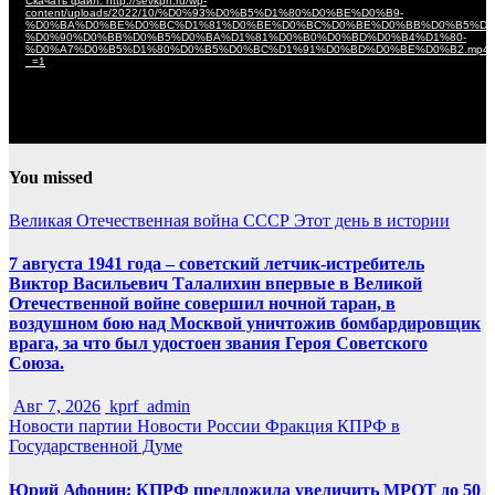
Скачать файл: http://sevkprf.ru/wp-
content/uploads/2022/10/%D0%93%D0%B5%D1%80%D0%BE%D0%B9-
%D0%BA%D0%BE%D0%BC%D1%81%D0%BE%D0%BC%D0%BE%D0%BB%D0%B5%D1
%D0%90%D0%BB%D0%B5%D0%BA%D1%81%D0%B0%D0%BD%D0%B4%D1%80-
%D0%A7%D0%B5%D1%80%D0%B5%D0%BC%D1%91%D0%BD%D0%BE%D0%B2.mp4
_=1
You missed
Великая Отечественная война
СССР
Этот день в истории
7 августа 1941 года – советский летчик-истребитель
Виктор Васильевич Талалихин впервые в Великой
Отечественной войне совершил ночной таран, в
воздушном бою над Москвой уничтожив бомбардировщик
врага, за что был удостоен звания Героя Советского
Союза.
Авг 7, 2026
kprf_admin
Новости партии
Новости России
Фракция КПРФ в
Государственной Думе
Юрий Афонин: КПРФ предложила увеличить МРОТ до 50