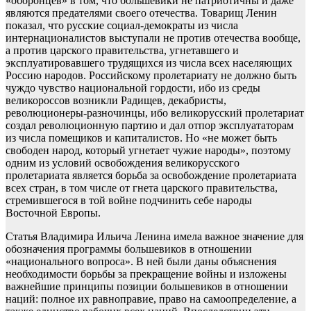
«оборонцев» в том, что большевики не патриотичны и даже
являются предателями своего отечества. Товарищ Ленин
показал, что русские социал-демократы из числа
интернационалистов выступали не против отечества вообще,
а против царского правительства, угнетавшего и
эксплуатировавшего трудящихся из числа всех населяющих
Россию народов. Российскому пролетариату не должно быть
чуждо чувство национальной гордости, ибо из среды
великороссов возникли Радищев, декабристы,
революционеры-разночинцы, ибо великорусский пролетариат
создал революционную партию и дал отпор эксплуататорам
из числа помещиков и капиталистов. Но «не может быть
свободен народ, который угнетает чужие народы», поэтому
одним из условий освобождения великорусского
пролетариата является борьба за освобождение пролетариата
всех стран, в том числе от гнета царского правительства,
стремившегося в той войне подчинить себе народы
Восточной Европы.
Статья Владимира Ильича Ленина имела важное значение для
обозначения программы большевиков в отношении
«национального вопроса». В ней были даны объяснения
необходимости борьбы за прекращение войны и изложены
важнейшие принципы позиции большевиков в отношении
наций: полное их равноправие, право на самоопределение, а