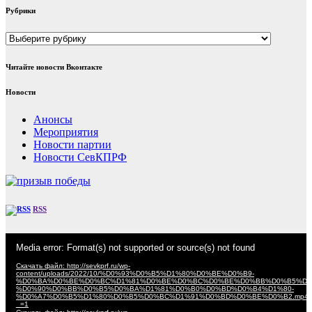
Рубрики
Рубрики
Читайте новости Вконтакте
Новости
Анонсы
Мероприятия
Новости партии
Новости СевКПРФ
RSS
Видеоплеер
Media error: Format(s) not supported or source(s) not found
Скачать файл: http://sevkprf.ru/wp-
content/uploads/2022/10/%D0%93%D0%B5%D1%80%D0%BE%D0%B9-
%D0%BA%D0%BE%D0%BC%D1%81%D0%BE%D0%BC%D0%BE%D0%BB%D0%B5%D1
%D0%90%D0%BB%D0%B5%D0%BA%D1%81%D0%B0%D0%BD%D0%B4%D1%80-
%D0%A7%D0%B5%D1%80%D0%B5%D0%BC%D1%91%D0%BD%D0%BE%D0%B2.mp4
_=1