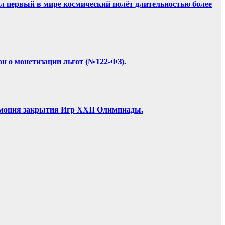
ил первый в мире космический полёт длительностью более
он о монетизации льгот (№122-ФЗ).
ремония закрытия Игр XXII Олимпиады.