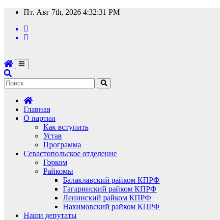
Перейти
Пт. Авг 7th, 2026
4:32:32 PM
к
содержимому
Главная
О партии
Как вступить
Устав
Программа
Севастопольское отделение
Горком
Райкомы
Балаклавский райком КПРФ
Гагаринский райком КПРФ
Ленинский райком КПРФ
Нахимовский райком КПРФ
Наши депутаты