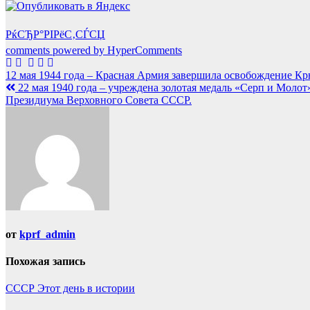
РќСЂР°РІРёС‚СЃСЏ
comments powered by HyperComments
Навигация
12 мая 1944 года – Красная Армия завершила освобождение Кр
22 мая 1940 года – учреждена золотая медаль «Серп и Моло
по
Президиума Верховного Совета СССР.
записям
от
kprf_admin
Похожая запись
СССР
Этот день в истории