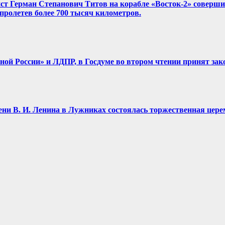
нист Герман Степанович Титов на корабле «Восток-2» соверш
, пролетев более 700 тысяч километров.
диной России» и ЛДПР, в Госдуме во втором чтении принят зак
имени В. И. Ленина в Лужниках состоялась торжественная це