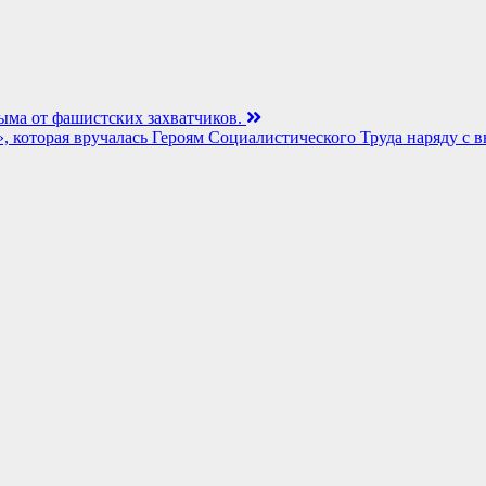
ыма от фашистских захватчиков.
т», которая вручалась Героям Социалистического Труда наряду 