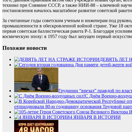
технике при Совмине СССР, а также НИИ-88 – ключевой научн
постановления началось масштабное развитие советской ракетн
За считанные годы советским ученым и инженерам под руково
промышленности в обескровленной войной стране. Уже 18 октяб
первая советская баллистическая ракета Р-1. Благодаря усили
космическую эпоху: в 1957 году был запущен первый искусств
Похожие новости
ДЕВЯТЬ ЛЕТ 
Грудинин “врезал” правдой по влас
С Днём Военно-воздуш
отпраздновали 80-ю годовщину основания Трудовой пар
4 ЯНВАРЯ В ИСТОРИИ