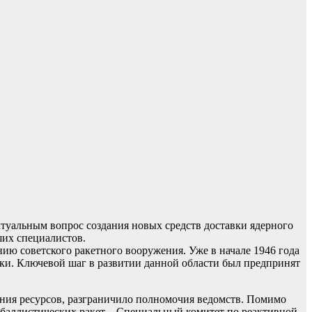
уальным вопрос создания новых средств доставки ядерного
ших специалистов.
нию советского ракетного вооружения. Уже в начале 1946 года
ки. Ключевой шаг в развитии данной области был предпринят
ения ресурсов, разграничило полномочия ведомств. Помимо
 баллистических ракет – Специальный комитет по реактивной