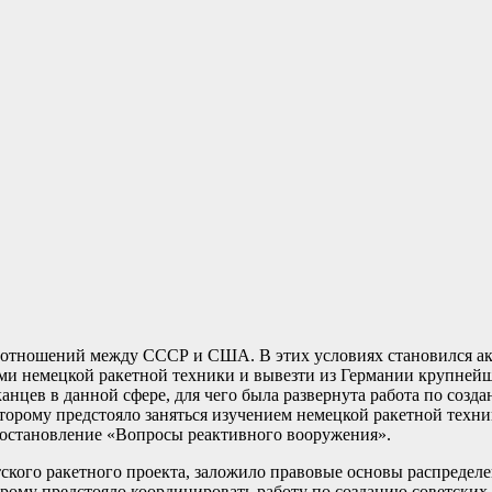
отношений между СССР и США. В этих условиях становился акт
ами немецкой ракетной техники и вывезти из Германии крупней
нцев в данной сфере, для чего была развернута работа по созда
орому предстояло заняться изучением немецкой ракетной техни
постановление «Вопросы реактивного вооружения».
ского ракетного проекта, заложило правовые основы распредел
рому предстояло координировать работу по созданию советских