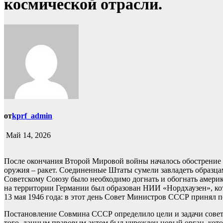
космической отрасли.
от
kprf_admin
Май 14, 2026
После окончания Второй Мировой войны началось обострение 
оружия – ракет. Соединенные Штаты сумели завладеть образц
Советскому Союзу было необходимо догнать и обогнать америка
на территории Германии был образован НИИ «Нордхаузен», кот
13 мая 1946 года: в этот день Совет Министров СССР принял 
Постановление Совмина СССР определило цели и задачи совет
того, данным правовым актом был учрежден новый орган, кото