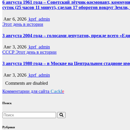
6 августа 1961 года – Советский лётчик-космонавт, комму
суток (25 часов 11 минут), сделав 17 оборотов вокруг Земли
Авг 6, 2026
kprf_admin
Этот день в истории
3 августа 2004 года – голосами депутатов, прежде всего «Е
Авг 3, 2026
kprf_admin
СССР
Этот день в истории
3 августа 1980 года – в Москве на Центральном стадионе 
Авг 3, 2026
kprf_admin
Comments are disabled
Комментарии для сайта
Cackl
e
Поиск
Рубрики