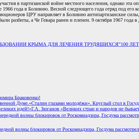
участия в партизанской войне местного населения, однако эта о
ябре 1966 года в Боливию. Весной следующего года отряд под ег
люционеров ЦРУ направляет в Боливию антипартизанские силы, к
ыли разбиты, а Че Гевара ранен и пленен. 9 октября 1967 года в
100 ЛЕ
имира Браковенко!
«Сталин глазами молодёжи». Круглый стол в Госу
Г.А. Зюганов «Великих стран и народов не бывает
редной волны блокировок от Роскомнадзора, Госдума рассмотрел