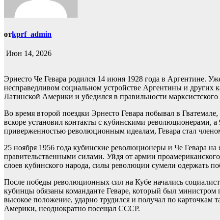
от
kprf_admin
Июн 14, 2026
Эрнесто Че Гевара родился 14 июня 1928 года в Аргентине. Уж
несправедливом социальном устройстве Аргентины и других ка
Латинской Америки и убедился в правильности марксистского
Во время второй поездки Эрнесто Гевара побывал в Гватемале
вскоре установил контакты с кубинскими революционерами, а 
приверженностью революционным идеалам, Гевара стал членом
25 ноября 1956 года кубинские революционеры и Че Гевара на 
правительственными силами. Уйдя от армии проамериканского
слоев кубинского народа, силы революции сумели одержать поб
После победы революционных сил на Кубе начались социалис
кубинцы обязаны команданте Геваре, который был министром п
высокое положение, ударно трудился и получал по карточкам та
Америки, неоднократно посещал СССР.