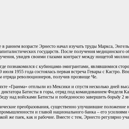
е в раннем возрасте Эрнесто начал изучать труды Маркса, Энгел
питалистических государств. После получения медицинского об
 учения, увидев своими глазами контраст между нищетой милли
, где познакомился с кубинцами-эмигрантами, являвшимися стор
9 июля 1955 года состоялась первая встреча Гевары с Кастро. 
 отряда революционеров, получив прозвище Че.
яхте «Гранма» отплыли из Мексики и спустя несколько дней выса
 диктатора Батисты в горы, отряд под командованием Фиделя К
еду над войсками Батисты и победоносно завершить борьбу 2 ян
тические преобразования, существенно улучшившие положение 
ромышленности и главой национального банка – его усилиями б
кой же паек, как и рабочие. Вместе с тем, Эрнесто регулярно у