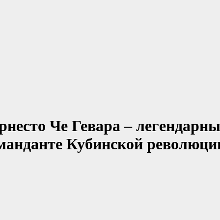
Эрнесто Че Гевара – легендар
манданте Кубинской революции