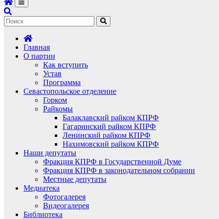
Главная
О партии
Как вступить
Устав
Программа
Севастопольское отделение
Горком
Райкомы
Балаклавский райком КПРФ
Гагаринский райком КПРФ
Ленинский райком КПРФ
Нахимовский райком КПРФ
Наши депутаты
Фракция КПРФ в Государственной Думе
Фракция КПРФ в законодательном собрании
Местные депутаты
Медиатека
Фотогалерея
Видеогалерея
Библиотека