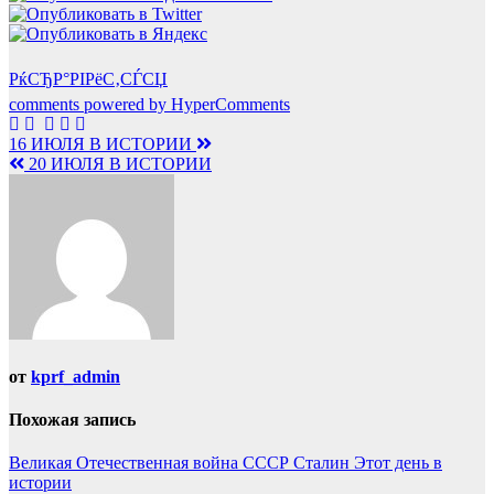
РќСЂР°РІРёС‚СЃСЏ
comments powered by HyperComments
Навигация
16 ИЮЛЯ В ИСТОРИИ
20 ИЮЛЯ В ИСТОРИИ
по
записям
от
kprf_admin
Похожая запись
Великая Отечественная война
СССР
Сталин
Этот день в
истории