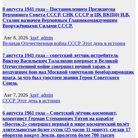
8 августа 1941 года – Постановлением Президиума
Верховного Совета СССР, СНК СССР и ЦК ВКП(б) И.В.
Сталин назначен Верховным Главнокомандующим
Вооружёнными Силами СССР.
Авг 8, 2026
kprf_admin
Великая Отечественная война
СССР
Этот день в истории
7 августа 1941 года – советский летчик-истребитель
Виктор Васильевич Талалихин впервые в Великой
Отечественной войне совершил ночной таран, в
воздушном бою над Москвой уничтожив бомбардировщик
врага, за что был удостоен звания Героя Советского
Союза.
Авг 7, 2026
kprf_admin
СССР
Этот день в истории
6 августа 1961 года – Советский лётчик-космонавт,
коммунист Герман Степанович Титов на корабле
«Восток-2» совершил первый в мире космический полёт
длительностью более суток (25 часов 11 минут), сделав 17
оборотов вокруг Земли, пролетев более 700 тысяч