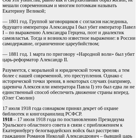
мешали современникам и многим потомкам называть
Екатерину Великой;
— 1801 год. Группой заговорщиков с согласия наследника,
будущего императора Александра I был убит император Павел
I – по выражению Александра Герцена, поэт и диалектик
самовластья. Тогда и возникло известное выражение: в России
самодержавие, ограниченное цареубийством;
— 1881 год. 1 марта по приговору «Народной воли» был убит
царь-реформатор Александр II.
Разумеется, с моральной и юридической точек зрения, а тем
более с нашей современной, это преступления. Однако с
исторической точки зрения, в некоторых случаях (например,
царевича Алексея или императора Павла I) это был едва ли не
единственный способ обеспечить движение страны вперед.
(Олег Смолин)
17 июля 1918 года совнарком принял декрет об охране
библиотек и книгохранилищ РСФСР.
1918
– 17 июля 1918 года по постановлению Президиума
Уральского областного совета в связи с приближением к
Екатеринбургу белогвардейских войск был расстрелян
гражданин Романов Николай Александрович – бывший царь