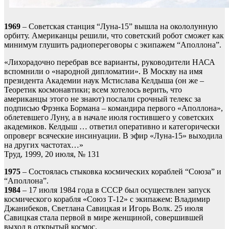
1969
– Советская станция “Луна-15” вышла на окололунную
орбиту. Американцы решили, что советский робот сможет как
минимум глушить радиопереговоры с экипажем “Аполлона”.
«Лихорадочно перебрав все варианты, руководители НАСА
вспомнили о «народной дипломатии». В Москву на имя
президента Академии наук Мстислава Келдыша (он же –
Теоретик космонавтики; всем хотелось верить, что
американцы этого не знают) послали срочный телекс за
подписью Фрэнка Бормана – командира первого «Аполлона»,
облетевшего Луну, а в начале июля гостившего у советских
академиков. Келдыш … ответил оперативно и категорически
опроверг всяческие инсинуации. В эфир «Луна-15» выходила
на других частотах…»
Труд, 1999, 20 июля, № 131
1975
– Состоялась стыковка космических кораблей “Союза” и
“Аполлона”.
1984
– 17 июля 1984 года в СССР был осуществлен запуск
космического корабля «Союз Т-12» с экипажем: Владимир
Джанибеков, Светлана Савицкая и Игорь Волк. 25 июля
Савицкая стала первой в мире женщиной, совершившей
выход в открытый космос.