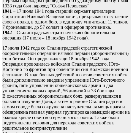
Первым пароходом прошедшим по судоходному шлюзу 1 мая
1933 года был пароход “Софья Перовская”.
1941
– 17 июля 1941 года старший сержант артиллерии
Сиротинин Николай Владимирович, прикрывая отступление
своего полка, в одном бою, в одиночку уничтожил 11 танков,
7 бронемашин, до 57 солдат и офицеров противника.
1942
– Сталинградская стратегическая оборонительная
операция (17 июля – 18 ноября 1942 года).
17 июля 1942 года со Сталинградской стратегической
оборонительной операции начался первый (оборонительный)
этап битвы. Он продолжался до 18 ноября 1942 года.
Операция проводилась войсками Сталинградского, Юго-
Восточно-го фронтов при содействии сил Волжской военной
флотилии. В ходе боевых действий в состав советских войск
были дополнительно введены управление Юго-Восточного
фронта, пять управлений общевойсковых армий и два
управления танковых армий, 56 дивизий и 33 бригады.
В ожесточенных оборонительных боях, развернувшихся в
большой излучине Дона, а затем в районе Сталинграда и в
самом городе была сокрушена наступательная мощь врага и
обезврежена главная ударная группировка немецкой армии на
южном крыле советско-германского фронта. Также были
подготовлены условия для перехода советских войск в
решительное контрнаступление.