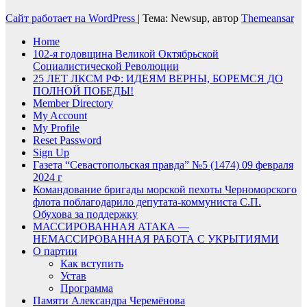
Сайт работает на WordPress
|
Тема: Newsup, автор
Themeansar
Home
102-я годовщина Великой Октябрьской
Социалистической Революции
25 ЛЕТ ЛКСМ РФ: ИДЕЯМ ВЕРНЫ, БОРЕМСЯ ДО
ПОЛНОЙ ПОБЕДЫ!
Member Directory
My Account
My Profile
Reset Password
Sign Up
Газета “Севастопольская правда” №5 (1474) 09 февраля
2024 г
Командование бригады морской пехоты Черноморского
флота поблагодарило депутата-коммуниста С.П.
Обухова за поддержку
МАССИРОВАННАЯ АТАКА —
НЕМАССИРОВАННАЯ РАБОТА С УКРЫТИЯМИ
О партии
Как вступить
Устав
Программа
Памяти Александра Черемёнова