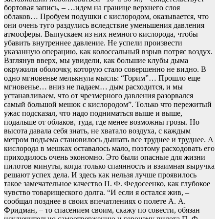
бортовая запись, – …идем на границе верхнего слоя
облаков… Пробуем подушки с кислородом, оказывается, что
они очень туго раздулись вследствие уменьшения давления
атмосферы. Выпускаем из них немного кислорода, чтобы
убавить внутреннее давление. Не успели произвести
указанную операцию, как колоссальный взрыв потряс воздух.
Взглянув вверх, мы увидели, как большие клубы дыма
окружили оболочку, которую стало совершенно не видно. В
одно мгновенье мелькнула мысль: “Горим”… Прошло еще
мгновенье… вниз не падаем… дым расходится, и мы
устанавливаем, что от чрезмерного давления разорвался
самый большой мешок с кислородом”. Только что пережитый
ужас подсказал, что надо подниматься выше и выше,
подальше от облаков, туда, где менее возможны грозы. Но
высота давала себя знать, не хватало воздуха, с каждым
метром подъема становилось дышать все труднее и труднее. А
кислорода в мешках оставалось мало, поэтому расходовать его
приходилось очень экономно. Это были опасные для жизни
пилотов минуты, когда только спаянность и взаимная выручка
решают успех дела. И здесь как нельзя лучше проявилось
такое замечательное качество П. Ф. Федосеенко, как глубокое
чувство товарищеского долга. “И если я остался жив, –
сообщал позднее в своих впечатлениях о полете А. А.
Фридман, – то спасением своим, скажу по совести, обязан
исключительно самоотвержению и героизму пилота П. Ф.