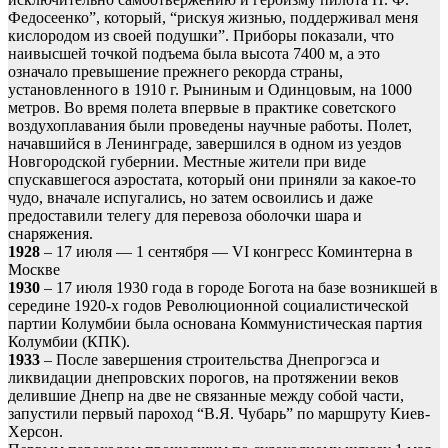
Федосеенко”, который, “рискуя жизнью, поддерживал меня
кислородом из своей подушки”. Приборы показали, что
наивысшей точкой подъема была высота 7400 м, а это
означало превышение прежнего рекорда страны,
установленного в 1910 г. Рыниным и Одинцовым, на 1000
метров. Во время полета впервые в практике советского
воздухоплавания были проведены научные работы. Полет,
начавшийся в Ленинграде, завершился в одном из уездов
Новгородской губернии. Местные жители при виде
спускавшегося аэростата, который они приняли за какое-то
чудо, вначале испугались, но затем освоились и даже
предоставили телегу для перевоза оболочки шара и
снаряжения.
1928
– 17 июля — 1 сентября — VI конгресс Коминтерна в
Москве
1930
– 17 июля 1930 года в городе Богота на базе возникшей в
середине 1920-х годов Революционной социалистической
партии Колумбии была основана Коммунистическая партия
Колумбии (КПК).
1933
– После завершения строительства Днепрогэса и
ликвидации днепровских порогов, на протяжении веков
делившие Днепр на две не связанные между собой части,
запустили первый пароход “В.Я. Чубарь” по маршруту Киев-
Херсон.