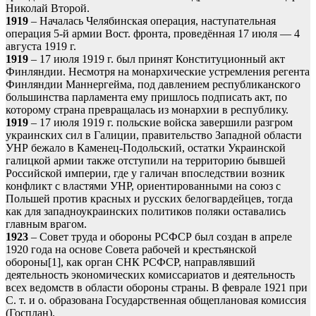
Николай Второй.
1919
– Началась Челябинская операция, наступательная
операция 5-й армии Вост. фронта, проведённая 17 июля — 4
августа 1919 г.
1919
– 17 июля 1919 г. был принят Конституционный акт
Финляндии. Несмотря на монархические устремления регента
Финляндии Маннергейма, под давлением республиканского
большинства парламента ему пришлось подписать акт, по
которому страна превращалась из монархии в республику.
1919
– 17 июля 1919 г. польские войска завершили разгром
украинских сил в Галиции, правительство Западной области
УНР бежало в Каменец-Подольский, остатки Украинской
галицкой армии также отступили на территорию бывшей
Российской империи, где у галичан впоследствии возник
конфликт с властями УНР, ориентированными на союз с
Польшей против красных и русских белогвардейцев, тогда
как для западноукраинских политиков поляки оставались
главным врагом.
1923
– Совет труда и обороны РСФСР был создан в апреле
1920 года на основе Совета рабочей и крестьянской
обороны[1], как орган СНК РСФСР, направлявший
деятельность экономических комиссариатов и деятельность
всех ведомств в области обороны страны. В феврале 1921 при
С. т. и о. образована Государственная общеплановая комиссия
(Госплан).