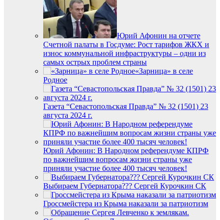
Юрий Афонин на отчете
Счетной палаты в Госдуме: Рост тарифов ЖКХ и
износ коммунальной инфраструктуры – одни из
самых острых проблем страны
«Зарница» в селе
Родное
Газета “Севастопольская Правда” № 32 (1501) 23
августа 2024 г.
Юрий Афонин: В Народном референдуме КПРФ
по важнейшим вопросам жизни страны уже
приняли участие более 400 тысяч человек!
Выбираем Губернатора??? Сергей Курочкин СК
Гроссмейстера из Крыма наказали за патриотизм