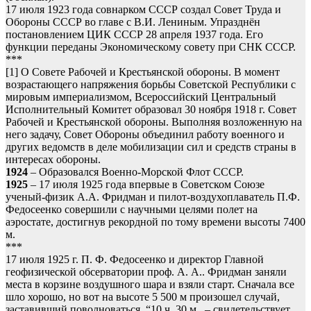
17 июля 1923 года совнарком СССР создал Совет Труда и
Обороны СССР во главе с В.И. Лениным. Упразднён
постановлением ЦИК СССР 28 апреля 1937 года. Его
функции переданы Экономическому совету при СНК СССР.
***
[1] О Совете Рабочей и Крестьянской обороны. В момент
возрастающего напряжения борьбы Советской Республики с
мировым империализмом, Всероссийский Центральный
Исполнительный Комитет образовал 30 ноября 1918 г. Совет
Рабочей и Крестьянской обороны. Выполняя возложенную на
него задачу, Совет Обороны объединил работу военного и
других ведомств в деле мобилизации сил и средств страны в
интересах обороны.
1924
– Образовался Военно-Морской Флот СССР.
1925
– 17 июля 1925 года впервые в Советском Союзе
ученый-физик А.А. Фридман и пилот-воздухоплаватель П.Ф.
Федосеенко совершили с научными целями полет на
аэростате, достигнув рекордной по тому времени высоты 7400
м.
***
17 июля 1925 г. П. Ф. Федосеенко и директор Главной
геофизической обсерватории проф. А. А.. Фридман заняли
места в корзине воздушного шара и взяли старт. Сначала все
шло хорошо, но вот на высоте 5 500 м произошел случай,
заставивший поволноваться. “10 ч. 30 м., – свидетельствует