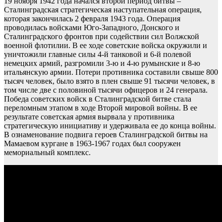
19 ноября 1942 года начался второй период битвы –
Сталинградская стратегическая наступательная операция,
которая закончилась 2 февраля 1943 года. Операция
проводилась войсками Юго-Западного, Донского и
Сталинградского фронтов при содействии сил Волжской
военной флотилии. В ее ходе советские войска окружили и
уничтожили главные силы 4-й танковой и 6-й полевой
немецких армий, разгромили 3-ю и 4-ю румынские и 8-ю
итальянскую армии. Потери противника составили свыше 800
тысяч человек, было взято в плен свыше 91 тысячи человек, в
том числе две с половиной тысячи офицеров и 24 генерала.
Победа советских войск в Сталинградской битве стала
переломным этапом в ходе Второй мировой войны. В ее
результате советская армия вырвала у противника
стратегическую инициативу и удерживала ее до конца войны.
В ознаменование подвига героев Сталинградской битвы на
Мамаевом кургане в 1963-1967 годах был сооружен
мемориальный комплекс.