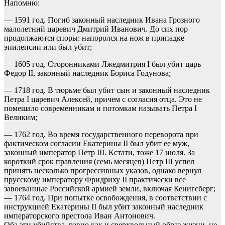
Напомню:
— 1591 год. Погиб законный наследник Ивана Грозного
малолетний царевич Дмитрий Иванович. До сих пор
продолжаются споры: напоролся на нож в припадке
эпилепсии или был убит;
— 1605 год. Сторонниками Лжедмитрия I был убит царь
Федор II, законный наследник Бориса Годунова;
— 1718 год. В тюрьме был убит сын и законный наследник
Петра I царевич Алексей, причем с согласия отца. Это не
помешало современникам и потомкам называть Петра I
Великим;
— 1762 год. Во время государственного переворота при
фактическом согласии Екатерины II был убит ее муж,
законный император Петр III. Кстати, тоже 17 июля. За
короткий срок правления (семь месяцев) Петр III успел
принять несколько прогрессивных указов, однако вернул
прусскому императору Фридриху II практически все
завоеванные Российской армией земли, включая Кенигсберг;
— 1764 год. При попытке освобождения, в соответствии с
инструкцией Екатерины II был убит законный наследник
императорского престола Иван Антонович.
Оба эти убийства, равно как и сверхвольный образ жизни, не