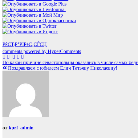
РќСЂР°РІРёС‚СЃСЏ
comments powered by HyperComments
Навигация
По какой причине севастопольцы оказались в числе самых бе
Поздравляем с юбилеем Елич Татьяну Николаевну!
по
записям
от
kprf_admin