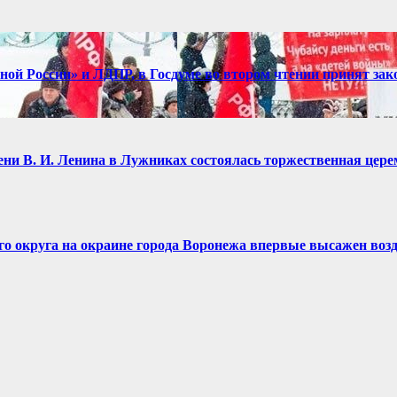
диной России» и ЛДПР, в Госдуме во втором чтении принят зак
имени В. И. Ленина в Лужниках состоялась торжественная це
ого округа на окраине города Воронежа впервые высажен воз