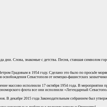
да дни. Слова, знакомые с детства. Песня, ставшая символом го
етром Градовым в 1954 году. Сделано это было по просьбе мор
ия освобождения Севастополя от немецко-фашистских захватчико
ние массово исполнили 17 октября 1954 года. В мероприятии п
ерноморского флота все они исполнили «Легендарный Севастопо
роя. В декабре 2015 года Законодательным собранием был утвер
рдца гордостью и любовью к родному городу и Отечеству!