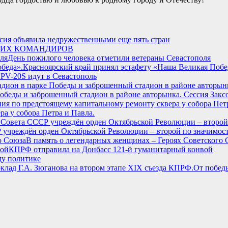
сия объявила недружественными еще пять стран
ЩИХ КОМАНДИРОВ
День пожилого человека отметили ветераны Севастополя
Красноярский край принял эстафету «Наша Великая Побе
 PV-20S идут в Севастополь
беды и заброшенный стадион в районе авторынка. Сессия Заксо
а у собора Петра и Павла.
 учреждён орден Октябрьской Революции – второй по значимост
В память о легендарных женщинах – Героях Советского 
КПРФ отправила на Донбасс 121-й гуманитарный конвой
ду политике
От побед