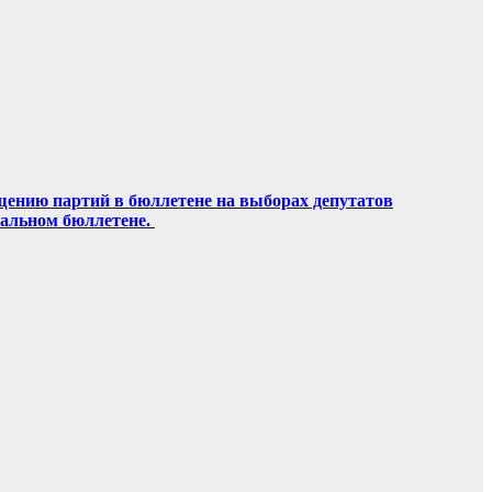
щению партий в бюллетене на выборах депутатов
ральном бюллетене.