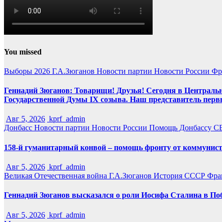
You missed
Выборы 2026
Г.А.Зюганов
Новости партии
Новости России
Фр
Геннадий Зюганов: Товарищи! Друзья! Сегодня в Центральн
Государственной Думы IX созыва. Наш представитель перв
Авг 5, 2026
kprf_admin
Донбасс
Новости партии
Новости России
Помощь Донбассу
С
158-й гуманитарный конвой – помощь фронту от коммунист
Авг 5, 2026
kprf_admin
Великая Отечественная война
Г.А.Зюганов
История СССР
Фра
Геннадий Зюганов высказался о роли Иосифа Сталина в По
Авг 5, 2026
kprf_admin