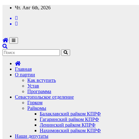
Перейти
Чт. Авг 6th, 2026
к
содержимому
Главная
О партии
Как вступить
Устав
Программа
Севастопольское отделение
Горком
Райкомы
Балаклавский райком КПРФ
Гагаринский райком КПРФ
Ленинский райком КПРФ
Нахимовский райком КПРФ
Наши депутаты