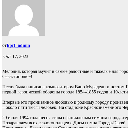
от
kprf_admin
Окт 17, 2023
Мелодия, которая звучит в самые радостные и тяжелые для горо
Севастополю»!
Песня была написана композитором Вано Мурадели и поэтом П
первой героической обороны города 1854–1855 годов и 10-лет
Впервые это пронизанное любовью к родному городу произведе
– около пяти тысяч человек. На стадионе Краснознаменного Ч
29 июля 1994 года песня стала официальным гимном города-ге
Поздравляем всех севастопольцев с Днем гимна Города-Героя!
Пусть звуки «Легендарного Севастополя» всегда наполняют се