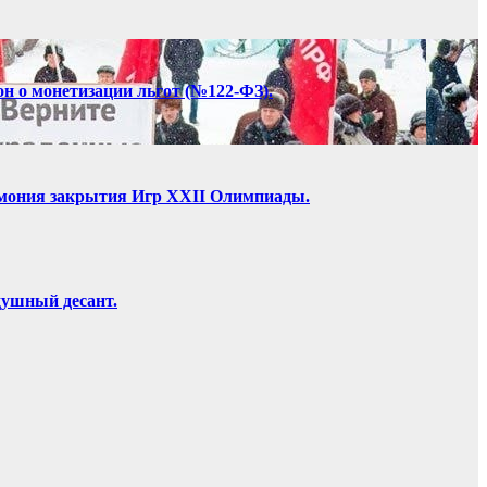
он о монетизации льгот (№122-ФЗ).
ремония закрытия Игр XXII Олимпиады.
душный десант.