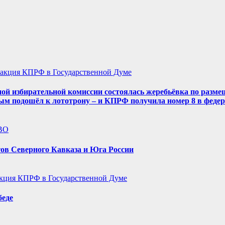
акция КПРФ в Государственной Думе
ой избирательной комиссии состоялась жеребьёвка по разме
ым подошёл к лототрону – и КПРФ получила номер 8 в феде
ВО
ов Северного Кавказа и Юга России
кция КПРФ в Государственной Думе
беде