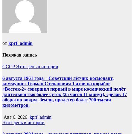
от
kprf_admin
Похожая запись
СССР
Этот день в истории
6 августа 1961 года – Советский лётчик-космонавт,
коммунист Герман Степанович Титов на корабле
«Восток-2» совершил первый в мире космический полёт
длительностью более суток (25 часов 11 минут), сделав 17
оборотов вокруг Земли, пролетев более 700 тысяч
километров.
Авг 6, 2026
kprf_admin
Этот день в истории