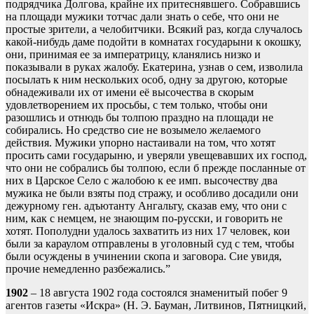
подрядчика Долгова, крайне их притеснявшего. Собравшись
на площади мужики тотчас дали знать о себе, что они не
простые зрители, а челобитчики. Всякий раз, когда случалось
какой-нибудь даме подойти в комнатах государыни к окошку,
они, принимая ее за императрицу, кланялись низко и
показывали в руках жалобу. Екатерина, узнав о сем, изволила
посылать к ним нескольких особ, одну за другою, которые
обнадеживали их от имени её высочества в скорым
удовлетворением их просьбы, с тем только, чтобы они
разошлись и отнюдь бы толпою праздно на площади не
собирались. Но средство сие не возымело желаемого
действия. Мужики упорно настаивали на том, что хотят
просить сами государыню, и уверяли увещевавших их господ,
что они не собрались бы толпою, если б прежде посланные от
них в Царское Село с жалобою к ее имп. высочеству два
мужика не были взяты под стражу, и особливо досадили они
дежурному ген. адъютанту Ангальту, сказав ему, что они с
ним, как с немцем, не знающим по-русски, и говорить не
хотят. Пополудни удалось захватить из них 17 человек, кои
были за караулом отправлены в уголовный суд с тем, чтобы
были осуждены в учинении скопа и заговора. Сие увидя,
прочие немедленно разбежались.”
1902
– 18 августа 1902 года состоялся знаменитый побег 9
агентов газеты «Искра» (Н. Э. Бауман, Литвинов, Пятницкий,