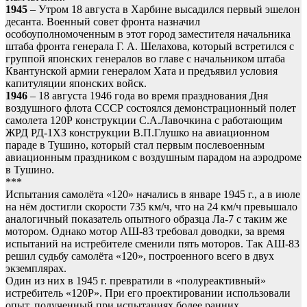
1945
– Утром 18 августа в Харбине высадился первый эшелон
десанта. Военный совет фронта назначил
особоуполномоченным в этот город заместителя начальника
штаба фронта генерала Г. А. Шелахова, который встретился с
группой японских генералов во главе с начальником штаба
Квантунской армии генералом Хата и предъявил условия
капитуляции японских войск.
1946
– 18 августа 1946 года во время празднования Дня
воздушного флота СССР состоялся демонстрационный полет
самолета 120Р конструкции С.А.Лавочкина с работающим
ЖРД РД-1ХЗ конструкции В.П.Глушко на авиационном
параде в Тушино, который стал первым послевоенным
авиационным праздником с воздушным парадом на аэродроме
в Тушино.
***
Испытания самолёта «120» начались в январе 1945 г., а в июле
на нём достигли скорости 735 км/ч, что на 24 км/ч превышало
аналогичный показатель опытного образца Ла-7 с таким же
мотором. Однако мотор АШ-83 требовал доводки, за время
испытаний на истребителе сменили пять моторов. Так АШ-83
решил судьбу самолёта «120», построенного всего в двух
экземплярах.
Один из них в 1945 г. превратили в «полуреактивный»
истребитель «120Р». При его проектировании использовали
опыт, полученный при испытаниях более ранних