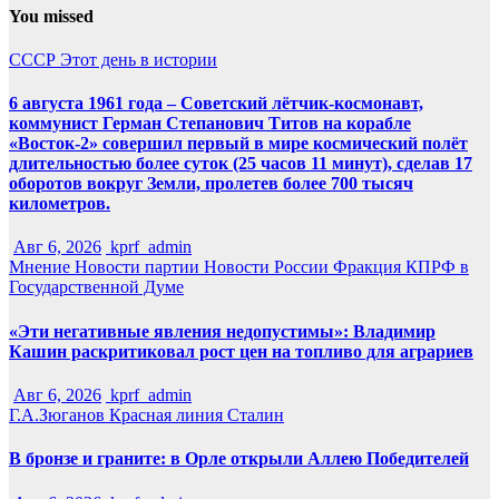
You missed
СССР
Этот день в истории
6 августа 1961 года – Советский лётчик-космонавт,
коммунист Герман Степанович Титов на корабле
«Восток-2» совершил первый в мире космический полёт
длительностью более суток (25 часов 11 минут), сделав 17
оборотов вокруг Земли, пролетев более 700 тысяч
километров.
Авг 6, 2026
kprf_admin
Мнение
Новости партии
Новости России
Фракция КПРФ в
Государственной Думе
«Эти негативные явления недопустимы»: Владимир
Кашин раскритиковал рост цен на топливо для аграриев
Авг 6, 2026
kprf_admin
Г.А.Зюганов
Красная линия
Сталин
В бронзе и граните: в Орле открыли Аллею Победителей