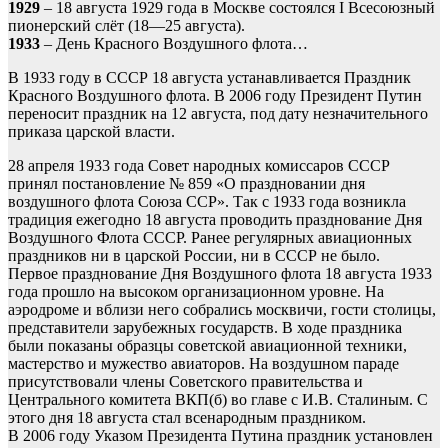
1929
– 18 августа 1929 года в Москве состоялся I Всесоюзный
пионерский слёт (18—25 августа).
1933
– День Красного Воздушного флота…
В 1933 году в СССР 18 августа устанавливается Праздник
Красного Воздушного флота. В 2006 году Президент Путин
переносит праздник на 12 августа, под дату незначительного
приказа царской власти.
28 апреля 1933 года Совет народных комиссаров СССР
принял постановление № 859 «О праздновании дня
воздушного флота Союза ССР». Так с 1933 года возникла
традиция ежегодно 18 августа проводить празднование Дня
Воздушного Флота СССР. Ранее регулярных авиационных
праздников ни в царской России, ни в СССР не было.
Первое празднование Дня Воздушного флота 18 августа 1933
года прошло на высоком организационном уровне. На
аэродроме и вблизи него собрались москвичи, гости столицы,
представители зарубежных государств. В ходе праздника
были показаны образцы советской авиационной техники,
мастерство и мужество авиаторов. На воздушном параде
присутствовали члены Советского правительства и
Центрального комитета ВКП(б) во главе с И.В. Сталиным. С
этого дня 18 августа стал всенародным праздником.
В 2006 году Указом Президента Путина праздник установлен