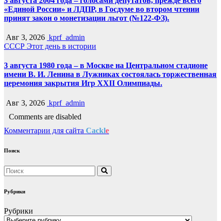
3 августа 2004 года – голосами депутатов, прежде всего
«Единой России» и ЛДПР, в Госдуме во втором чтении
принят закон о монетизации льгот (№122-ФЗ).
Авг 3, 2026
kprf_admin
СССР
Этот день в истории
3 августа 1980 года – в Москве на Центральном стадионе
имени В. И. Ленина в Лужниках состоялась торжественная
церемония закрытия Игр XXII Олимпиады.
Авг 3, 2026
kprf_admin
Comments are disabled
Комментарии для сайта
Cackl
e
Поиск
Рубрики
Рубрики