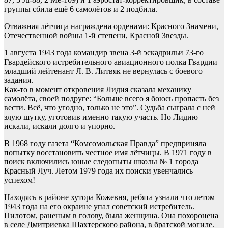
группы сбила ещё 6 самолётов и 2 подбила.
Отважная лётчица награждена орденами: Красного Знамени,
Отечественной войны 1-й степени, Красной Звезды.
1 августа 1943 года командир звена 3-й эскадрильи 73-го
Гвардейского истребительного авиационного полка Гвардии
младший лейтенант Л. В. Литвяк не вернулась с боевого
задания.
Как-то в момент откровения Лидия сказала механику
самолёта, своей подруге: “Больше всего я боюсь пропасть без
вести. Всё, что угодно, только не это”. Судьба сыграла с ней
злую шутку, уготовив именно такую участь. Но Лидию
искали, искали долго и упорно.
В 1968 году газета “Комсомольская Правда” предприняла
попытку восстановить честное имя лётчицы. В 1971 году в
поиск включились юные следопыты школы № 1 города
Красный Луч. Летом 1979 года их поиски увенчались
успехом!
Находясь в районе хутора Кожевня, ребята узнали что летом
1943 года на его окраине упал советский истребитель.
Пилотом, раненым в голову, была женщина. Она похоронена
в селе Дмитриевка Шахтерского района, в братской могиле.