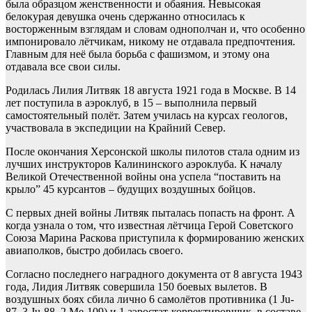
была образцом женственности и обаяния. Невысокая
белокурая девушка очень сдержанно относилась к
восторженным взглядам и словам однополчан и, что особенно
импонировало лётчикам, никому не отдавала предпочтения.
Главным для неё была борьба с фашизмом, и этому она
отдавала все свои силы.
Родилась Лилия Литвяк 18 августа 1921 года в Москве. В 14
лет поступила в аэроклуб, в 15 – выполнила первый
самостоятельный полёт. Затем училась на курсах геологов,
участвовала в экспедиции на Крайний Север.
После окончания Херсонской школы пилотов стала одним из
лучших инструкторов Калининского аэроклуба. К началу
Великой Отечественной войны она успела “поставить на
крыло” 45 курсантов – будущих воздушных бойцов.
С первых дней войны Литвяк пыталась попасть на фронт. А
когда узнала о том, что известная лётчица Герой Советского
Союза Марина Раскова приступила к формированию женских
авиаполков, быстро добилась своего.
Согласно последнего наградного документа от 8 августа 1943
года, Лидия Литвяк совершила 150 боевых вылетов. В
воздушных боях сбила лично 6 самолётов противника (1 Ju-
87, 3 Ju-88, 2 Ме-109) и 1 аэростат-корректировщик, в составе