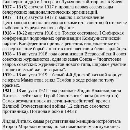
Гальперин и др.) и 1 эсера из Лукьяновской тюрьмы в Киеве.
1917
– 18 (5) августа 1917 г. прошла первая сессия рады
белорусских националистических организаций.
1917
– 18 (5) августа 1917 г. вышло Постановление
Центрального исполнительного комитета советов об отсрочке
выборов в Учредительное собрание.
1918
– 18-22 августа 1918 г. в Томске состоялась I Сибирская
конференция подпольных организаций Коммунистической
партии. Конференция приняла решения, направленные на
развертывание борьбы против интервентов и белогвардейцев.
1918
– 18 августа 1918 года организован Всероссийский союз
советских журналистов, одна из задач Союза – “подготовка
кадров советских журналистов нового типа, широкое участие
в политической жизни страны”.
1919
– 18 августа 1919 г. белый 4-й Донской казачий корпус
генерала Мамонтова занял Тамбов в ходе рейда по тылу
красных.
1921
– 18 августа 1921 года родилась Лидия Владимировна
Литвяк – лейтенант, Герой Советского Союза (посмертно).
Самая результативная из летчиц-истребителей времен
Великой Отечественной войны (12 сбитых самолетов
противника). Погибла в бою в 1943 г.
Лидия Литвяк, самая результативная женщина-истребитель
Второй Мировой войны, по воспоминаниям сослуживцев,