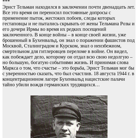
***
Эрнст Тельман находился в заключении почти двенадцать лет.
Все это время он переносил постоянные допросы с
применение пыток, жестоких побоев, следы которых
гестаповцы и не пытались скрывать от жены Тельмана Розы и
его дочери Ирмы во время их редких посещений
заключенного. В конце войны – в конце своей жизни, уже
брошенный в Бухенвальд, он знал о поражении фашистов под
Москвой, Сталинградом и Курском, знал о неизбежном,
смертельном для гитлеровцев переломе в войне. Он видел,
как побеждает дело, которому он отдал всю свою недолгую –
но большую, богатую событиями жизнь. И принимая слова
Маркса о том, что счастье – это борьба, Эрнст Тельман мог бы
с уверенностью сказать, что был счастлив. 18 августа 1944 г. в
концентрационном лагере Бухенвальд нацистские палачи
тайно убили вождя германских трудящихся…