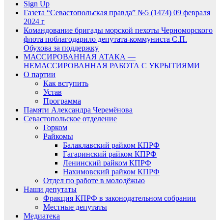
Sign Up
Газета “Севастопольская правда” №5 (1474) 09 февраля
2024 г
Командование бригады морской пехоты Черноморского
флота поблагодарило депутата-коммуниста С.П.
Обухова за поддержку
МАССИРОВАННАЯ АТАКА —
НЕМАССИРОВАННАЯ РАБОТА С УКРЫТИЯМИ
О партии
Как вступить
Устав
Программа
Памяти Александра Черемёнова
Севастопольское отделение
Горком
Райкомы
Балаклавский райком КПРФ
Гагаринский райком КПРФ
Ленинский райком КПРФ
Нахимовский райком КПРФ
Отдел по работе в молодёжью
Наши депутаты
Фракция КПРФ в законодательном собрании
Местные депутаты
Медиатека