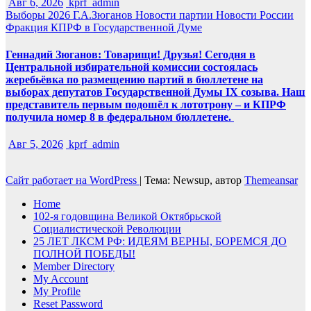
Авг 6, 2026
kprf_admin
Выборы 2026
Г.А.Зюганов
Новости партии
Новости России
Фракция КПРФ в Государственной Думе
Геннадий Зюганов: Товарищи! Друзья! Сегодня в
Центральной избирательной комиссии состоялась
жеребьёвка по размещению партий в бюллетене на
выборах депутатов Государственной Думы IX созыва. Наш
представитель первым подошёл к лототрону – и КПРФ
получила номер 8 в федеральном бюллетене.
Авг 5, 2026
kprf_admin
Сайт работает на WordPress
|
Тема: Newsup, автор
Themeansar
Home
102-я годовщина Великой Октябрьской
Социалистической Революции
25 ЛЕТ ЛКСМ РФ: ИДЕЯМ ВЕРНЫ, БОРЕМСЯ ДО
ПОЛНОЙ ПОБЕДЫ!
Member Directory
My Account
My Profile
Reset Password