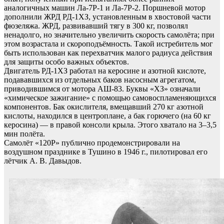
аналогичных машин Ла-7Р-1 и Ла-7Р-2. Поршневой мотор
дополнили ЖРД РД-1ХЗ, установленным в хвостовой части
фюзеляжа. ЖРД, развивавший тягу в 300 кг, позволял
ненадолго, но значительно увеличить скорость самолёта; при
этом возрастала и скороподъёмность. Такой истребитель мог
быть использован как перехватчик малого радиуса действия
для защиты особо важных объектов.
Двигатель РД-1ХЗ работал на керосине и азотной кислоте,
подававшихся из отдельных баков насосным агрегатом,
приводившимся от мотора АШ-83. Буквы «ХЗ» означали
«химическое зажигание» с помощью самовоспламеняющихся
компонентов. Бак окислителя, вмещавший 270 кг азотной
кислоты, находился в центроплане, а бак горючего (на 60 кг
керосина) — в правой консоли крыла. Этого хватало на 3–3,5
мин полёта.
Самолёт «120Р» публично продемонстрировали на
воздушном празднике в Тушино в 1946 г., пилотировал его
лётчик А. В. Давыдов.