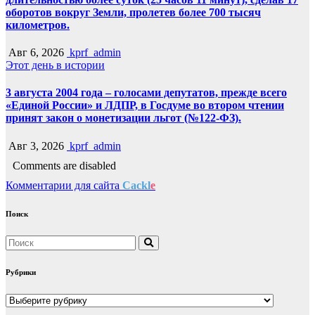
оборотов вокруг Земли, пролетев более 700 тысяч
километров.
Авг 6, 2026
kprf_admin
Этот день в истории
3 августа 2004 года – голосами депутатов, прежде всего
«Единой России» и ЛДПР, в Госдуме во втором чтении
принят закон о монетизации льгот (№122-ФЗ).
Авг 3, 2026
kprf_admin
Comments are disabled
Комментарии для сайта
Cackl
e
Поиск
Рубрики
Рубрики