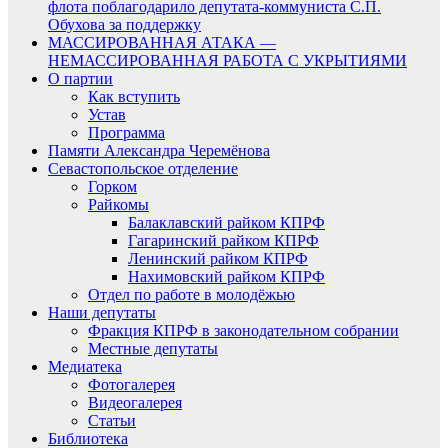
флота поблагодарило депутата-коммуниста С.П.
Обухова за поддержку
МАССИРОВАННАЯ АТАКА —
НЕМАССИРОВАННАЯ РАБОТА С УКРЫТИЯМИ
О партии
Как вступить
Устав
Программа
Памяти Александра Черемёнова
Севастопольское отделение
Горком
Райкомы
Балаклавский райком КПРФ
Гагаринский райком КПРФ
Ленинский райком КПРФ
Нахимовский райком КПРФ
Отдел по работе в молодёжью
Наши депутаты
Фракция КПРФ в законодательном собрании
Местные депутаты
Медиатека
Фотогалерея
Видеогалерея
Статьи
Библиотека