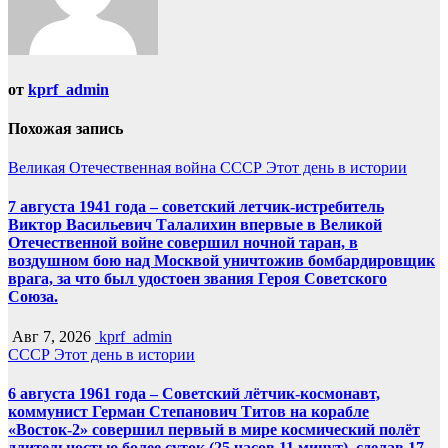
от
kprf_admin
Похожая запись
Великая Отечественная война
СССР
Этот день в истории
7 августа 1941 года – советский летчик-истребитель
Виктор Васильевич Талалихин впервые в Великой
Отечественной войне совершил ночной таран, в
воздушном бою над Москвой уничтожив бомбардировщик
врага, за что был удостоен звания Героя Советского
Союза.
Авг 7, 2026
kprf_admin
СССР
Этот день в истории
6 августа 1961 года – Советский лётчик-космонавт,
коммунист Герман Степанович Титов на корабле
«Восток-2» совершил первый в мире космический полёт
длительностью более суток (25 часов 11 минут), сделав 17