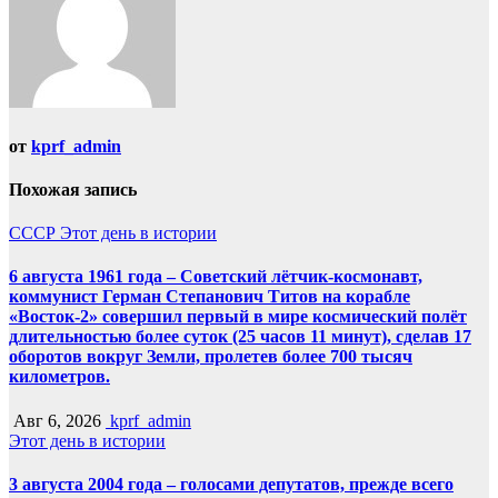
от
kprf_admin
Похожая запись
СССР
Этот день в истории
6 августа 1961 года – Советский лётчик-космонавт,
коммунист Герман Степанович Титов на корабле
«Восток-2» совершил первый в мире космический полёт
длительностью более суток (25 часов 11 минут), сделав 17
оборотов вокруг Земли, пролетев более 700 тысяч
километров.
Авг 6, 2026
kprf_admin
Этот день в истории
3 августа 2004 года – голосами депутатов, прежде всего