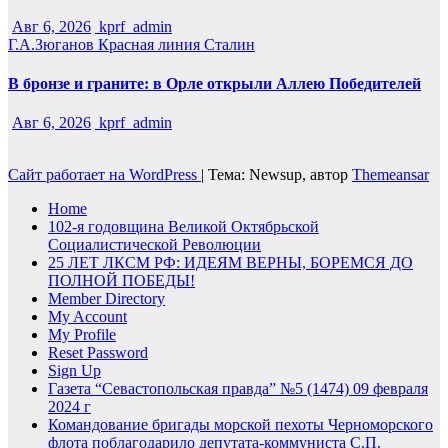
Авг 6, 2026
kprf_admin
Г.А.Зюганов
Красная линия
Сталин
В бронзе и граните: в Орле открыли Аллею Победителей
Авг 6, 2026
kprf_admin
Сайт работает на WordPress
|
Тема: Newsup, автор
Themeansar
Home
102-я годовщина Великой Октябрьской
Социалистической Революции
25 ЛЕТ ЛКСМ РФ: ИДЕЯМ ВЕРНЫ, БОРЕМСЯ ДО
ПОЛНОЙ ПОБЕДЫ!
Member Directory
My Account
My Profile
Reset Password
Sign Up
Газета “Севастопольская правда” №5 (1474) 09 февраля
2024 г
Командование бригады морской пехоты Черноморского
флота поблагодарило депутата-коммуниста С.П.