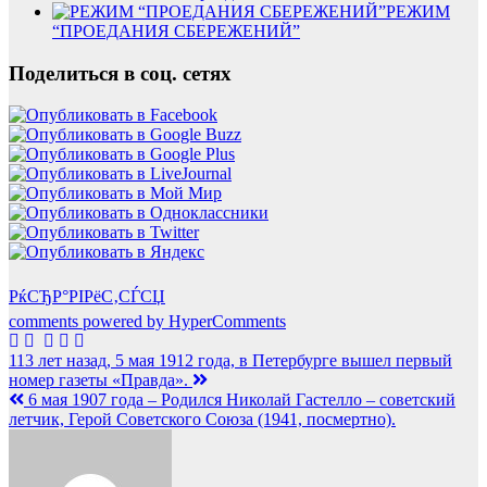
РЕЖИМ
“ПРОЕДАНИЯ СБЕРЕЖЕНИЙ”
Поделиться в соц. сетях
РќСЂР°РІРёС‚СЃСЏ
comments powered by HyperComments
Навигация
113 лет назад, 5 мая 1912 года, в Петербурге вышел первый
номер газеты «Правда».
по
6 мая 1907 года – Родился Николай Гастелло – советский
записям
летчик, Герой Советского Союза (1941, посмертно).