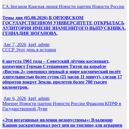
Г.А.Зюганов
Красная линия
Новости партии
Новости России
Темы дня (05.08.2026) В ОРЛОВСКОМ
ГОСУДАРСТВЕННОМ УНИВЕРСИТЕТЕ ОТКРЫЛАСЬ
АУДИТОРИЯ ИМЕНИ ЗНАМЕНИТОГО ВЫПУСКНИКА,
ГЕННАДИЯ ЗЮГАНОВА.
Авг 7, 2026
kprf_admin
СССР
Этот день в истории
6 августа 1961 года – Советский лётчик-космонавт,
коммунист Герман Степанович Титов на корабле
«Восток-2» совершил первый в мире космический полёт
длительностью более суток (25 часов 11 минут), сделав 17
оборотов вокруг Земли, пролетев более 700 тысяч
километров.
Авг 6, 2026
kprf_admin
Мнение
Новости партии
Новости России
Фракция КПРФ в
Государственной Думе
«Эти негативные явления недопустимы»: Владимир
Кашин раскритиковал рост цен на топливо для аграриев