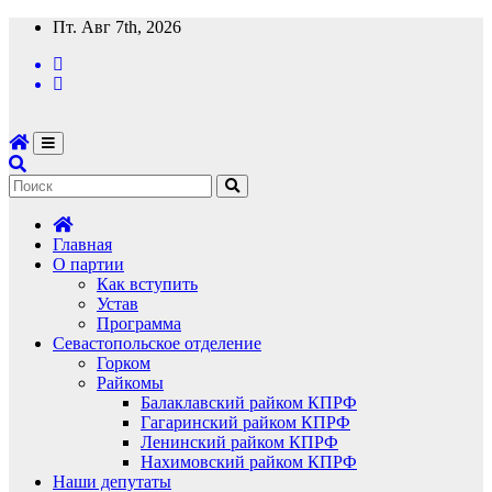
Перейти
Пт. Авг 7th, 2026
к
содержимому
Главная
О партии
Как вступить
Устав
Программа
Севастопольское отделение
Горком
Райкомы
Балаклавский райком КПРФ
Гагаринский райком КПРФ
Ленинский райком КПРФ
Нахимовский райком КПРФ
Наши депутаты