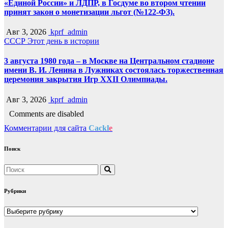
«Единой России» и ЛДПР, в Госдуме во втором чтении
принят закон о монетизации льгот (№122-ФЗ).
Авг 3, 2026
kprf_admin
СССР
Этот день в истории
3 августа 1980 года – в Москве на Центральном стадионе
имени В. И. Ленина в Лужниках состоялась торжественная
церемония закрытия Игр XXII Олимпиады.
Авг 3, 2026
kprf_admin
Comments are disabled
Комментарии для сайта
Cackl
e
Поиск
Рубрики
Рубрики