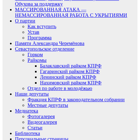
Обухова за поддержку
МАССИРОВАННАЯ АТАКА —
НЕМАССИРОВАННАЯ РАБОТА С УКРЫТИЯМИ
О партии
Как вступить
Устав
Программа
Памяти Александра Черемёнова
Севастопольское отделение
Горком
Райкомы
Балаклавский райком КПРФ
Гагаринский райком КПРФ
Ленинский райком КПРФ
Нахимовский райком КПРФ
Отдел по работе в молодёжью
Наши депутаты
Фракция КПРФ в законодательном собрании
Местные депутаты
Медиатека
Фотогалерея
Видеогалерея
Статьи
Библиотека
Персональные страницы