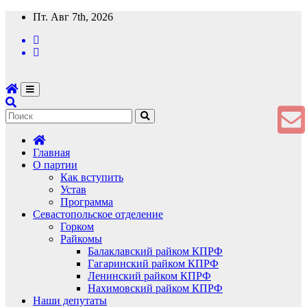
Перейти
Пт. Авг 7th, 2026
к
содержимому
Главная
О партии
Как вступить
Устав
Программа
Севастопольское отделение
Горком
Райкомы
Балаклавский райком КПРФ
Гагаринский райком КПРФ
Ленинский райком КПРФ
Нахимовский райком КПРФ
Наши депутаты