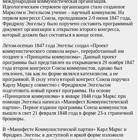
международная коммунистическая организация.
Идеологическим стержнем организации стало созданное
Марксом и Энгельсом учение – научный коммунизм. На
первом конгрессе Союза, проходившем 2-9 июня 1847 года,
Фридриху Энгельсу было поручено составить программный
документ организации к открытию второго конгресса,
который должен был состояться в конце осени.
Летом-осенью 1847 года Энгельс создал «Проект
коммунистического символа веры», переработанный им
позднее в «Принципы коммунизма». Данный проект
программы был представлен на открывшемся 29 ноября 1847
года втором конгрессе Союза коммунистов, однако был
отклонен, так как по форме являлся катехизисом, а не
программой. В силу этого второй конгресс Союза поручил
Карлу Марксу совместно с Фридрихом Энгельсом
подготовить новый проект программы. На основе
«Принципов коммунизма» в январе 1848 года Маркс при
помощи Энгельса написал «Манифест Коммунистической
партии». Первое издание программы Союза коммунистов
вышло в свет 21 февраля 1848 года в форме 23-х страничной
брошюры.
В «Манифесте Коммунистической партии» Карл Маркс и
Фридрих Энгельс в доступной и яркой форме изложили