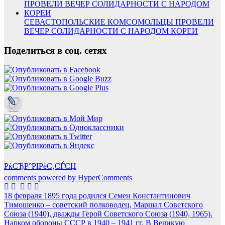
СЕВАСТОПОЛЬСКИЕ КОМСОМОЛЬЦЫ ПРОВЕЛИ
ВЕЧЕР СОЛИДАРНОСТИ С НАРОДОМ КОРЕИ
Поделиться в соц. сетях
РќСЂР°РІРёС‚СЃСЏ
comments powered by HyperComments
Навигация
18 февраля 1895 года родился Семен Константинович
Тимошенко – советский полководец, Маршал Советского
по
Союза (1940), дважды Герой Советского Союза (1940, 1965).
записям
Нарком обороны СССР в 1940 – 1941 гг. В Великую