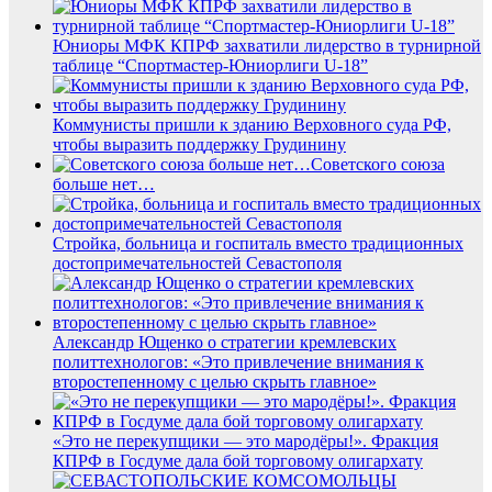
Юниоры МФК КПРФ захватили лидерство в турнирной
таблице “Спортмастер-Юниорлиги U-18”
Коммунисты пришли к зданию Верховного суда РФ,
чтобы выразить поддержку Грудинину
Советского союза
больше нет…
Стройка, больница и госпиталь вместо традиционных
достопримечательностей Севастополя
Александр Ющенко о стратегии кремлевских
политтехнологов: «Это привлечение внимания к
второстепенному с целью скрыть главное»
«Это не перекупщики — это мародёры!». Фракция
КПРФ в Госдуме дала бой торговому олигархату