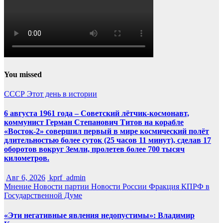
You missed
СССР
Этот день в истории
6 августа 1961 года – Советский лётчик-космонавт,
коммунист Герман Степанович Титов на корабле
«Восток-2» совершил первый в мире космический полёт
длительностью более суток (25 часов 11 минут), сделав 17
оборотов вокруг Земли, пролетев более 700 тысяч
километров.
Авг 6, 2026
kprf_admin
Мнение
Новости партии
Новости России
Фракция КПРФ в
Государственной Думе
«Эти негативные явления недопустимы»: Владимир