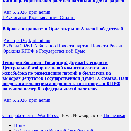
Кашин раскритиковал рост цен на топливо для аграриев
Авг 6, 2026
kprf_admin
Г.А.Зюганов
Красная линия
Сталин
В бронзе и граните: в Орле открыли Аллею Победителей
Авг 6, 2026
kprf_admin
Выборы 2026
Г.А.Зюганов
Новости партии
Новости России
Фракция КПРФ в Государственной Думе
Геннадий Зюганов: Товарищи! Друзья! Сегодня в
Центральной избирательной комиссии состоялась
жеребьёвка по размещению партий в бюллетене на
выборах депутатов Государственной Думы IX созыва. Наш
представитель первым подошёл к лототрону – и КПРФ
получила номер 8 в федеральном бюллетене.
Авг 5, 2026
kprf_admin
Сайт работает на WordPress
|
Тема: Newsup, автор
Themeansar
Home
102-я годовщина Великой Октябрьской