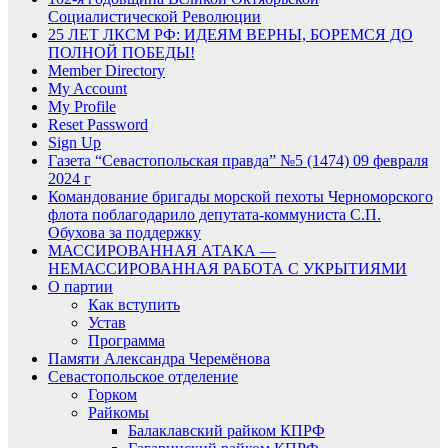
Социалистической Революции
25 ЛЕТ ЛКСМ РФ: ИДЕЯМ ВЕРНЫ, БОРЕМСЯ ДО
ПОЛНОЙ ПОБЕДЫ!
Member Directory
My Account
My Profile
Reset Password
Sign Up
Газета “Севастопольская правда” №5 (1474) 09 февраля
2024 г
Командование бригады морской пехоты Черноморского
флота поблагодарило депутата-коммуниста С.П.
Обухова за поддержку
МАССИРОВАННАЯ АТАКА —
НЕМАССИРОВАННАЯ РАБОТА С УКРЫТИЯМИ
О партии
Как вступить
Устав
Программа
Памяти Александра Черемёнова
Севастопольское отделение
Горком
Райкомы
Балаклавский райком КПРФ