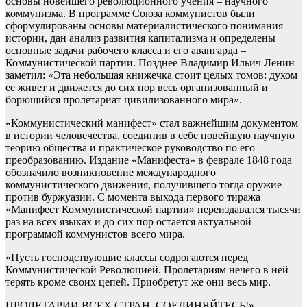
основы новейшего революционного учения – научного
коммунизма. В программе Союза коммунистов были
сформулированы основы материалистического понимания
истории, дан анализ развития капитализма и определены
основные задачи рабочего класса и его авангарда –
Коммунистической партии. Позднее Владимир Ильич Ленин
заметил: «Эта небольшая книжечка стоит целых томов: духом
ее живет и движется до сих пор весь организованный и
борющийся пролетариат цивилизованного мира».
«Коммунистический манифест» стал важнейшим документом
в истории человечества, соединив в себе новейшую научную
теорию общества и практическое руководство по его
преобразованию. Издание «Манифеста» в феврале 1848 года
обозначило возникновение международного
коммунистического движения, получившего тогда оружие
против буржуазии. С момента выхода первого тиража
«Манифест Коммунистической партии» переиздавался тысячи
раз на всех языках и до сих пор остается актуальной
программой коммунистов всего мира.
«Пусть господствующие классы содрогаются перед
Коммунистической Революцией. Пролетариям нечего в ней
терять кроме своих цепей. Приобретут же они весь мир.
ПРОЛЕТАРИИ ВСЕХ СТРАН, СОЕДИНЯЙТЕСЬ!»