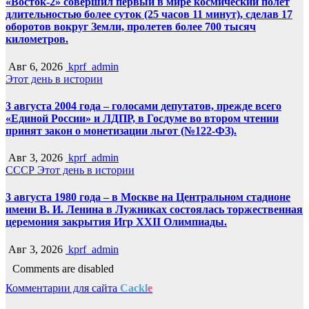
«Восток-2» совершил первый в мире космический полёт
длительностью более суток (25 часов 11 минут), сделав 17
оборотов вокруг Земли, пролетев более 700 тысяч
километров.
Авг 6, 2026
kprf_admin
Этот день в истории
3 августа 2004 года – голосами депутатов, прежде всего
«Единой России» и ЛДПР, в Госдуме во втором чтении
принят закон о монетизации льгот (№122-ФЗ).
Авг 3, 2026
kprf_admin
СССР
Этот день в истории
3 августа 1980 года – в Москве на Центральном стадионе
имени В. И. Ленина в Лужниках состоялась торжественная
церемония закрытия Игр XXII Олимпиады.
Авг 3, 2026
kprf_admin
Comments are disabled
Комментарии для сайта
Cackl
e