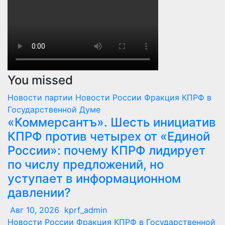
You missed
Новости партии
Новости России
Фракция КПРФ в
Государственной Думе
«Коммерсантъ». Шесть инициатив
КПРФ против четырех от «Единой
России»: почему КПРФ лидирует
по числу предложений, но
уступает в информационном
давлении?
Авг 10, 2026
kprf_admin
Новости России
Фракция КПРФ в Государственной