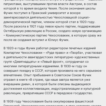
патриотами, выступавшими против власти Австрии, в состав
которой в то время входила Чехия. После окончания школы
Фучик поступил в Пражский университет и вскоре
заинтересовался деятельностью Чехословацкой социал-
демократической партии, членом которой стал в 1920 году.
После раскола в 1921 году левое крыло партии, поддержавшее
Октябрьскую революцию в России, создало новую организацию
– Коммунистическую партию Чехословакии, в которую сразу же
после ее создания вступил и Юлиус Фучик.
В 1920-е годы Фучик работал редактором печатных изданий
Компартии Чехословакии – «Руде право» и «Творба», участвовал
в деятельности авангардистских литературно-художественных
групп «Девятнадцать» и «Левый фронт», сотрудничал со
многими литературными изданиями. В 1930-м году он
совершил поездку в СССР, которая произвела на него серьезное
впечатление. Опыт пребывания в Советском Союзе Фучик
отразил в книге «В стране, где наше завтра является уже
вчерашним днем», в которой были описаны выдающиеся
достижения коллективизации, индустриализации и культурной
революции, превратившие СССР в передовое государство.
В 1939 году Чехословакия была оккупирована фашистской
Германией. Чехословацкие коммунисты в этих условиях начали