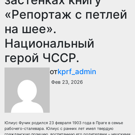
«Репортаж с петлей
на шее».
Национальный
герой ЧССР.
от
kprf_admin
Фев 23, 2026
Юлиус Фучик родился 23 февраля 1903 года в Праге в семье
рабочего-сталевара. Юлиус с ранних лет имел твердую
гражданскую позицию, воспитанную его родителями – чешскими