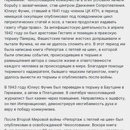
борьбу с захватчиками, став центром Движения Сопротивления.
Юлиус Фучик, ставший в 1941 году членом ЦК КПЧ, в период
немецкой оккупации опубликовал под псевдонимом цикл
патриотических статей и эссе, а также продолжал издавать
газету «Руде право». За антифашистскую деятельность в апреле
1942 году он был арестован Гестапо и помещен в пражскую
тюрьму Панкрац. Фашистские палачи жестоко допрашивали и
пытали Фучика, но им не удалось сломить его. В этот период им
была написана книга «Репортаж с петлей на шее», в которой
были описаны события, происходившие в тюрьме и
размышления автора о смысле жизни и ответственности
каждого человека за происходящее в мире. Благодаря помощи
тюремного надзирателя, бывшего чешским патриотом, книгу
удалось вынести из тюрьмы и опубликовать после войны.
В 1943 году Юлиус Фучик был переведен в тюрьму в Баутцене в
Германии, а затем в Плетцензее. 8 сентября чехословацкий
журналист был казнен через повешение. Направляясь к эшафоту,
он пел Интернационал, демонстрируя несгибаемость духа и
веру в победу коммунизма.
После Второй Мировой войны «Репортаж с петлей на шее» был
опубликован в освобожденной Чехословакии. Вскоре книга