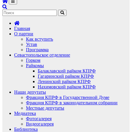
Главная
О партии
Как вступить
Устав
Программа
Севастопольское отделение
Горком
Райкомы
Балаклавский райком КПРФ
Гагаринский райком КПРФ
Ленинский райком КПРФ
Нахимовский райком КПРФ
Наши депутаты
Фракция КПРФ в Государственной Думе
Фракция КПРФ в законодательном собрании
Местные депутаты
Медиатека
Фотогалерея
Видеогалерея
Библиотека