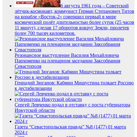
6 августа 1961 года – Советский
лётчик-космонавт, коммунист Герман Степанович Титов
на корабле «Восток-2» совершил первый в мире
космический полёт длительностью более суток (25 часов
11 минут), сделав 17 оборотов вокруг Земли, пролетев
более 700 тысяч километров.
Резонансное выступление Василия Михайловича
Пархоменко на пленарном заседании Заксобрания
Севастополя
Геннадий Зюганов: Кабмин Мишустина толкает Россию
к дестабилизации
Сергей Левченко подал в отставку с поста губернатора
Иркутской области
Газета “Севастопольская правда” №8 (1477) 01 марта
2024 г