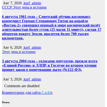
Авг 7, 2026
kprf_admin
СССР
Этот день в истории
6 августа 1961 года – Советский лётчик-космонавт,
коммунист Герман Степанович Титов на корабле
«Восток-2» совершил первый в мире космический полёт
длительностью более суток (25 часов 11 минут), сделав 17
оборотов вокруг Земли, пролетев более 700 тысяч
километров.
Авг 6, 2026
kprf_admin
Этот день в истории
3 августа 2004 года – голосами депутатов, прежде всего
«Единой России» и ЛДПР, в Госдуме во втором чтении
принят закон о монетизации льгот (№122-ФЗ).
Авг 3, 2026
kprf_admin
Comments are disabled
Комментарии для сайта
Cackl
e
Поиск