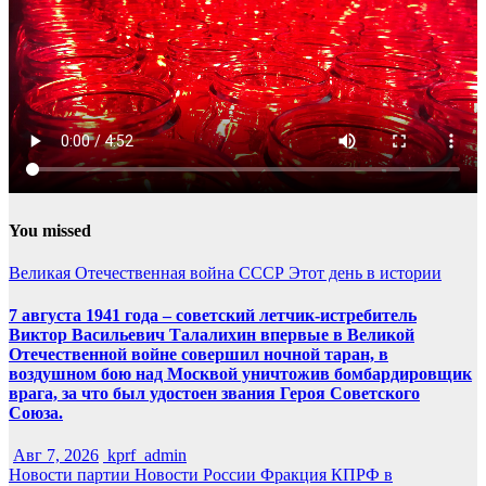
You missed
Великая Отечественная война
СССР
Этот день в истории
7 августа 1941 года – советский летчик-истребитель
Виктор Васильевич Талалихин впервые в Великой
Отечественной войне совершил ночной таран, в
воздушном бою над Москвой уничтожив бомбардировщик
врага, за что был удостоен звания Героя Советского
Союза.
Авг 7, 2026
kprf_admin
Новости партии
Новости России
Фракция КПРФ в