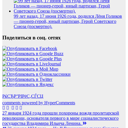
99 лет назад, 17 июня 1926 года, родился Лёня Голиков
— пионер-герой, юный партизан, Герой Советского
Союза (посмертно).
Поделиться в соц. сетях
РќСЂР°РІРёС‚СЃСЏ
comments powered by HyperComments
Навигация
27 января 1924 года прошли похороны вождя пролетарской
революции, основателя первого в мире социалистического
по
государства Владимира Ильича Ленина.