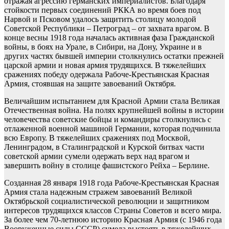
отражая агрессию германских империалистов. Благодаря
стойкости первых соединений РККА во время боев под
Нарвой и Псковом удалось защитить столицу молодой
Советской Республики – Петроград – от захвата врагом. В
конце весны 1918 года началась активная фаза Гражданской
войны, в боях на Урале, в Сибири, на Дону, Украине и в
других частях бывшей империи столкнулись остатки прежней
царской армии и новая армия трудящихся. В тяжелейших
сражениях победу одержала Рабоче-Крестьянская Красная
Армия, стоявшая на защите завоеваний Октября.
Величайшим испытанием для Красной Армии стала Великая
Отечественная война. На полях крупнейшей войны в истории
человечества советские бойцы и командиры столкнулись с
отлаженной военной машиной Германии, которая подчинила
всю Европу. В тяжелейших сражениях под Москвой,
Ленинградом, в Сталинградской и Курской битвах части
советской армии сумели одержать верх над врагом и
завершить войну в столице фашистского Рейха – Берлине.
Созданная 28 января 1918 года Рабоче-Крестьянская Красная
Армия стала надежным стражем завоеваний Великой
Октябрьской социалистической революции и защитником
интересов трудящихся классов Страны Советов и всего мира.
За более чем 70-летнюю историю Красная Армия (с 1946 года
Вооруженные силы СССР) сумела выстоять в тяжелейших