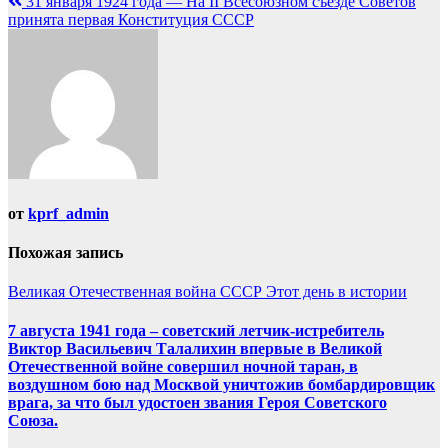
записям
31 января 1924 года — На II Всесоюзном съезде Советов
принята первая Конституция СССР
от
kprf_admin
Похожая запись
Великая Отечественная война
СССР
Этот день в истории
7 августа 1941 года – советский летчик-истребитель
Виктор Васильевич Талалихин впервые в Великой
Отечественной войне совершил ночной таран, в
воздушном бою над Москвой уничтожив бомбардировщик
врага, за что был удостоен звания Героя Советского
Союза.