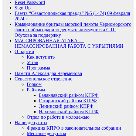
Reset Password
Sign Up
Газета “Севастопольская правда” №5 (1474) 09 февраля
2024 г
Командование бригады морской пехоты Черноморского
флота поблагодарило депутата-коммуниста С.П.
Обухова за поддержку
МАССИРОВАННАЯ АТАКА —
НЕМАССИРОВАННАЯ РАБОТА С УКРЫТИЯМИ
О партии
Как вступить
Устав
Программа
Памяти Александра Черемёнова
Севастопольское отделение
Горком
Райкомы
Балаклавский райком КПРФ
Гагаринский райком КПРФ
Ленинский райком КПРФ
Нахимовский райком КПРФ
Отдел по работе в молодёжью
Наши депутаты
Фракция КПРФ в законодательном собрании
Местные депутаты