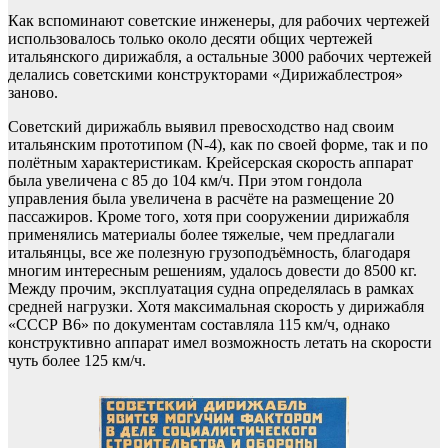
Как вспоминают советские инженеры, для рабочих чертежей
использовалось только около десяти общих чертежей
итальянского дирижабля, а остальные 3000 рабочих чертежей
делались советскими конструкторами «Дирижаблестроя»
заново.
Советский дирижабль выявил превосходство над своим
итальянским прототипом (N-4), как по своей форме, так и по
полётным характеристикам. Крейсерская скорость аппарат
была увеличена с 85 до 104 км/ч. При этом гондола
управления была увеличена в расчёте на размещение 20
пассажиров. Кроме того, хотя при сооружении дирижабля
применялись материалы более тяжелые, чем предлагали
итальянцы, все же полезную грузоподъёмность, благодаря
многим интересным решениям, удалось довести до 8500 кг.
Между прочим, эксплуатация судна определялась в рамках
средней нагрузки. Хотя максимальная скорость у дирижабля
«СССР В6» по документам составляла 115 км/ч, однако
конструктивно аппарат имел возможность летать на скорости
чуть более 125 км/ч.