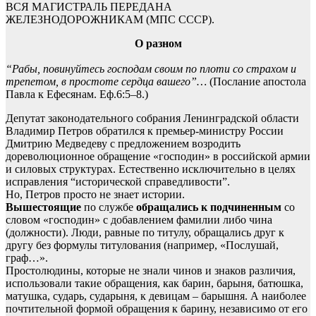
ВСЯ МАГИСТРАЛЬ ПЕРЕДАНА
ЖЕЛЕЗНОДОРОЖНИКАМ (МПС СССР).
О разном
“Рабы, повинуйтесь господам своим по плоти со страхом и
трепетом, в простоте сердца вашего”…
(Послание апостола
Павла к Ефесянам. Еф.6:5–8.)
Депутат законодательного собрания Ленинградской области
Владимир Петров обратился к премьер-министру России
Дмитрию Медведеву с предложением возродить
дореволюционное обращение «господин» в российской армии
и силовых структурах. Естественно исключительно в целях
исправления “исторической справедливости”.
Но, Петров просто не знает истории.
Вышестоящие
по службе
обращались к подчиненным
со
словом «господин» с добавлением фамилии либо чина
(должности). Люди, равные по титулу, обращались друг к
другу без формулы титулования (например, «Послушай,
граф…».
Простолюдины, которые не знали чинов и знаков различия,
использовали такие обращения, как барин, барыня, батюшка,
матушка, сударь, сударыня, к девицам – барышня. А наиболее
почтительной формой обращения к барину, независимо от его