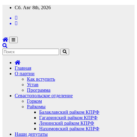
Перейти
Сб. Авг 8th, 2026
к
содержимому
Главная
О партии
Как вступить
Устав
Программа
Севастопольское отделение
Горком
Райкомы
Балаклавский райком КПРФ
Гагаринский райком КПРФ
Ленинский райком КПРФ
Нахимовский райком КПРФ
Наши депутаты