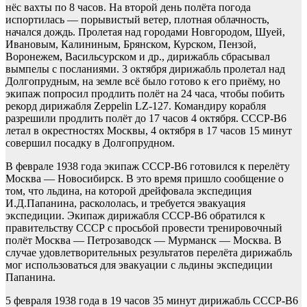
нёс вахты по 8 часов. На второй день полёта погода
испортилась — порывистый ветер, плотная облачность,
начался дождь. Пролетая над городами Новгородом, Шуей,
Ивановым, Калининым, Брянском, Курском, Пензой,
Воронежем, Васильсурском и др., дирижабль сбрасывал
вымпелы с посланиями. 3 октября дирижабль пролетал над
Долгопрудным, на земле всё было готово к его приёму, но
экипаж попросил продлить полёт на 24 часа, чтобы побить
рекорд дирижабля Zeppelin LZ-127. Командиру корабля
разрешили продлить полёт до 17 часов 4 октября. СССР-В6
летал в окрестностях Москвы, 4 октября в 17 часов 15 минут
совершил посадку в Долгопрудном.
В феврале 1938 года экипаж СССР-В6 готовился к перелёту
Москва — Новосибирск. В это время пришло сообщение о
том, что льдина, на которой дрейфовала экспедиция
И.Д.Папанина, раскололась, и требуется эвакуация
экспедиции. Экипаж дирижабля СССР-В6 обратился к
правительству СССР с просьбой провести тренировочный
полёт Москва — Петрозаводск — Мурманск — Москва. В
случае удовлетворительных результатов перелёта дирижабль
мог использоваться для эвакуации с льдины экспедиции
Папанина.
5 февраля 1938 года в 19 часов 35 минут дирижабль СССР-В6