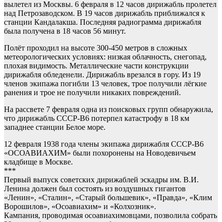
вылетел из Москвы. 6 февраля в 12 часов дирижабль пролетел
над Петрозаводском. В 19 часов дирижабль приближался к
станции Кандалакша. Последняя радиограмма дирижабля
была получена в 18 часов 56 минут.
Полёт проходил на высоте 300-450 метров в сложных
метеорологических условиях: низкая облачность, снегопад,
плохая видимость. Металлические части конструкции
дирижабля обледенели. Дирижабль врезался в гору. Из 19
членов экипажа погибли 13 человек, трое получили лёгкие
ранения и трое не получили никаких повреждений.
На рассвете 7 февраля одна из поисковых групп обнаружила,
что дирижабль СССР-В6 потерпел катастрофу в 18 км
западнее станции Белое море.
12 февраля 1938 года члены экипажа дирижабля СССР-В6
«ОСОАВИАХИМ» были похоронены на Новодевичьем
кладбище в Москве.
***
Первый выпуск советских дирижаблей эскадры им. В.И.
Ленина должен был состоять из воздушных гигантов
«Ленин», «Сталин», «Старый большевик», «Правда», «Клим
Ворошилов», «Осоавиахим» и «Колхозник».
Кампания, проводимая осоавиахимовцами, позволила собрать