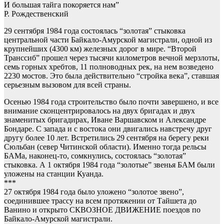
И большая тайга покоряется нам”
Р. Рождественский
29 сентября 1984 года состоялась “золотая” стыковка
центральной части Байкало-Амурской магистрали, одной из
крупнейших (4300 км) железных дорог в мире. “Второй
Транссиб” прошел через тысячи километров вечной мерзлоты,
семь горных хребтов, 11 полноводных рек, на нем возведено
2230 мостов. Это была действительно “стройка века”, ставшая
серьезным вызовом для всей страны.
Осенью 1984 года строительство было почти завершено, и все
внимание сконцентрировалось на двух бригадах и двух
знаменитых бригадирах, Иване Варшавском и Александре
Бондаре. С запада и с востока они двигались навстречу друг
другу более 10 лет. Встретились 29 сентября на берегу реки
Сюльбан (север Читинской области). Именно тогда рельсы
БАМа, наконец-то, сомкнулись, состоялась “золотая”
стыковка. А 1 октября 1984 года “золотые” звенья БАМ были
уложены на станции Куанда.
***
27 октября 1984 года было уложено “золотое звено”,
соединившее трассу на всем протяжении от Тайшета до
Ванино и открыто СКВОЗНОЕ ДВИЖЕНИЕ поездов по
Байкало-Амурской магистрали.