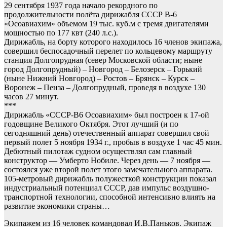
29 сентября 1937 года начало рекордного по
продолжительности полёта дирижабля СССР В-6
«Осоавиахим» объемом 19 тыс. куб.м с тремя двигателями
мощностью по 177 квт (240 л.с.).
Дирижабль, на борту которого находилось 16 членов экипажа,
совершил беспосадочный перелет по кольцевому маршруту
станция Долгопрудная (север Московской области; ныне
город Долгопрудный) – Новгород – Белозерск – Горький
(ныне Нижний Новгород) – Ростов – Брянск – Курск –
Воронеж – Пенза – Долгопрудный, проведя в воздухе 130
часов 27 минут.
***
Дирижабль «СССР-В6 Осоавиахим» был построен к 17-ой
годовщине Великого Октября. Этот лучший (и по
сегодняшний день) отечественный аппарат совершил свой
первый полет 5 ноября 1934 г., пробыв в воздухе 1 час 45 мин.
Дебютный пилотаж судном осуществлял сам главный
конструктор — Умберто Нобиле. Через день — 7 ноября —
состоялся уже второй полет этого замечательного аппарата.
105-метровый дирижабль полужесткой конструкции показал
индустриальный потенциал СССР, дав импульс воздушно-
транспортной технологии, способной интенсивно влиять на
развитие экономики страны…
Экипажем из 16 человек командовал И.В.Паньков. Экипаж