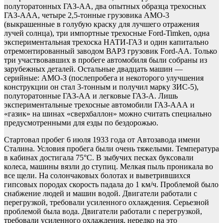
полуторатонных ГАЗ-АА, два опытных образца трехосных
ГАЗ-ААА, четыре 2,5-тонные грузовика АМО-3
(выкрашенные в голубую краску для лучшего отражения
лучей солнца), три импортные трехосные Ford-Timken, одна
экспериментальная трехоска НАТИ-ГАЗ и один капитально
отремонтированный заводом ВАРЗ грузовик Ford-АА. Только
три участвовавших в пробеге автомобиля были собраны из
зарубежных деталей. Остальные двадцать машин —
серийные: АМО-З (послепробега и некоторого улучшения
конструкции он стал 3-тонным и получил марку ЗИС-5),
полуторатонные ГАЗ-АА и легковые ГАЗ-А. Лишь
экспериментальные трехосные автомобили ГАЗ-ААА и
«газик» на шинах «сверхбаллон» можно считать специально
предусмотренными для езды по бездорожью.
Стартовал пробег 6 июля 1933 года от Автозавода имени
Сталина. Условия пробега были очень тяжелыми. Температура
в кабинах достигала 75°С. В зыбучих песках буксовали
колеса, машины вязли до ступиц. Мелкая пыль проникала во
все щели. На солончаковых болотах и выветрившихся
гипсовых породах скорость падала до 1 км/ч. Проблемой было
снабжение людей и машин водой. Двигатели работали с
перегрузкой, требовали усиленного охлаждения. Серьезной
проблемой была вода. Двигатели работали с перегрузкой,
требовали усиленного охлаждения, нередко на это