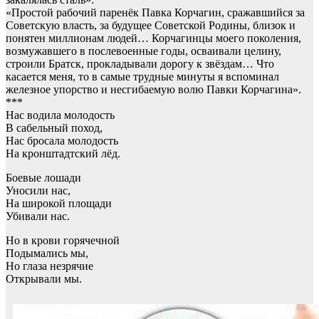
«Простой рабочий паренёк Павка Корчагин, сражавшийся за
Советскую власть, за будущее Советской Родины, близок и
понятен миллионам людей… Корчагинцы моего поколения,
возмужавшего в послевоенные годы, осваивали целину,
строили Братск, прокладывали дорогу к звёздам… Что
касается меня, то в самые трудные минуты я вспоминал
железное упорство и несгибаемую волю Павки Корчагина».
***
Нас водила молодость
В сабельный поход,
Нас бросала молодость
На кронштадтский лёд.
Боевые лошади
Уносили нас,
На широкой площади
Убивали нас.
Но в крови горячечной
Подымались мы,
Но глаза незрячие
Открывали мы.