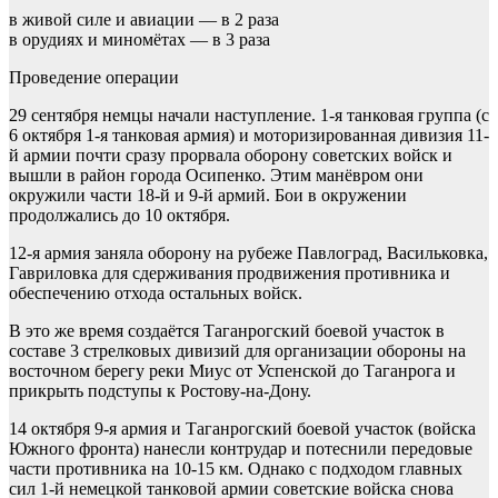
в живой силе и авиации — в 2 раза
в орудиях и миномётах — в 3 раза
Проведение операции
29 сентября немцы начали наступление. 1-я танковая группа (с
6 октября 1-я танковая армия) и моторизированная дивизия 11-
й армии почти сразу прорвала оборону советских войск и
вышли в район города Осипенко. Этим манёвром они
окружили части 18-й и 9-й армий. Бои в окружении
продолжались до 10 октября.
12-я армия заняла оборону на рубеже Павлоград, Васильковка,
Гавриловка для сдерживания продвижения противника и
обеспечению отхода остальных войск.
В это же время создаётся Таганрогский боевой участок в
составе 3 стрелковых дивизий для организации обороны на
восточном берегу реки Миус от Успенской до Таганрога и
прикрыть подступы к Ростову-на-Дону.
14 октября 9-я армия и Таганрогский боевой участок (войска
Южного фронта) нанесли контрудар и потеснили передовые
части противника на 10-15 км. Однако с подходом главных
сил 1-й немецкой танковой армии советские войска снова