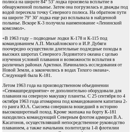
полюса на широте 84° 53’ лодка произвела всплытие в
обнаруженной полынье. Затем она погрузилась и дважды под
водой пересекла точку Северного полюса. На обратном пути
на широте 79° 30’ лодка еще раз всплывала в найденной
полынье. Вскоре К-3 получила наименование «Ленинский
комсомол».
«В 1963 году – подводные лодки К-178 и К-115 под
командованием А.П. Михайловского и И.Р. Дубяги
поочередно осуществили длительные подледные походы в
высоких широтах Северного Ледовитого океана с целью
изучения условий плавания и возможности всплытия в
различных районах Арктики. Начинались исследования от
Новой Земли, а закончились в водах Тихого океана».
Следующей была К-181.
Летом 1963 года на производственном объединении
«Севмашпредприятие» ее дополнительно оборудовали для
плавания на северную макушку планеты. С 25 сентября по 4
октября 1963 года атомарина под командованием капитана 2-
го ранга Ю.А. Сысоева совершила вошедший в историю
высокоширотный поход. Кроме экипажа на борту К-181
находились командующий Северным флотом адмирал В.А.
Касатонов, осуществлявший непосредственное руководство
плаванием, а также начальник политотдела 1-й флотилии