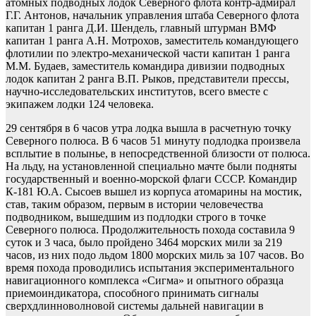
атомных подводных лодок Северного флота контр-адмирал
Г.Г. Антонов, начальник управления штаба Северного флота
капитан 1 ранга Д.И. Шендель, главный штурман ВМФ
капитан 1 ранга А.Н. Мотрохов, заместитель командующего
флотилии по электро-механической части капитан 1 ранга
М.М. Будаев, заместитель командира дивизии подводных
лодок капитан 2 ранга В.П. Рыков, представители прессы,
научно-исследовательских институтов, всего вместе с
экипажем лодки 124 человека.
29 сентября в 6 часов утра лодка вышла в расчетную точку
Северного полюса. В 6 часов 51 минуту подлодка произвела
всплытие в полынье, в непосредственной близости от полюса.
На льду, на установленной специально мачте были подняты
государственный и военно-морской флаги СССР. Командир
К-181 Ю.А. Сысоев вышел из корпуса атомарины на мостик,
став, таким образом, первым в истории человечества
подводником, вышедшим из подлодки строго в точке
Северного полюса. Продолжительность похода составила 9
суток и 3 часа, было пройдено 3464 морских мили за 219
часов, из них подо льдом 1800 морских миль за 107 часов. Во
время похода проводились испытания экспериментального
навигационного комплекса «Сигма» и опытного образца
приемоиндикатора, способного принимать сигналы
сверхдлинноволновой системы дальней навигации в