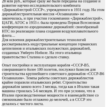
28 млн руб., которые сразу же были переданы на создание и
развитие научно-исследовательского комбината
«Дирижаблестрой СССР», учрежденного в 1931 году. На этом
дирижаблестроительная миссия «Осоавиахим» не
закончилась, и при участии госкомпании «Дирижаблестрой»,
ЦАГИ, АГОС в 1933 г. была проведена Первая Всесоюзная
конференция по аэродинамике дирижаблей: своеобразный
НТС по реализации плана создания воздухоплавательного
флота…
Для освоения дирижаблестроительных технологий
рассматривались индустриальные концепции германских
цеппелинов и итальянских полужестких дирижаблей,
созданных Умберто Нобиле. На этого итальянца
правительство Сталина и сделало ставку.
Опыт постройки и эксплуатации корабля «СССР-В5,
совершившего более 100 полетов, послужил базисом для
строительства крупнейшего советского дирижабля «СССР-В6
Осоавиахим». Темпы работы советских дирижаблистов
крайне поразили итальянских ребят. Строительство
дирижабля заняло всего 3 месяца, тогда как в Италии такая
машина строилась 5-6 месяцев. И это при условии, что в
Италии производственные мощности и взаимодействие со
смежниками было отлажено до мелочей, а в СССР это
делалось с чистого листа.