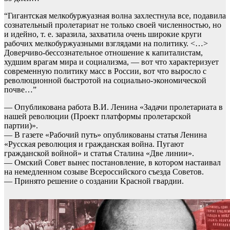
“Гигантская мелкобуржуазная волна захлестнула все, подавила
сознательный пролетариат не только своей численностью, но
и идейно, т. е. заразила, захватила очень широкие круги
рабочих мелкобуржуазными взглядами на политику. <…>
Доверчиво-бессознательное отношение к капиталистам,
худшим врагам мира и социализма, — вот что характеризует
современную политику масс в России, вот что выросло с
революционной быстротой на социально-экономической
почве…”
— Опубликована работа В.И. Ленина «Задачи пролетариата в
нашей революции (Проект платформы пролетарской
партии)».
— В газете «Рабочий путь» опубликованы статья Ленина
«Русская революция и гражданская война. Пугают
гражданской войной» и статья Сталина «Две линии».
— Омский Совет вынес постановление, в котором настаивал
на немедленном созыве Всероссийского съезда Советов.
— Принято решение о создании Kpасной гвардии.