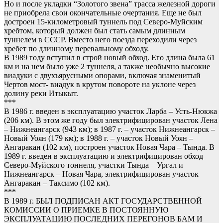
Но и после укладки “Золотого звена” трасса железной дороги
не приобрела свои окончательные очертания. Еще не был
достроен 15-километровый туннель под Северо-Муйским
хребтом, который должен был стать самым длинным
туннелем в СССР. Вместо него поезда переходили через
хребет по длинному перевальному обходу.
В 1989 году вступил в строй новый обход. Его длина была 61
км и на нем было уже 2 туннеля, а также необычно высокие
виадуки с двухъярусными опорами, включая знаменитый
Чертов мост- виадук в крутом повороте на уклоне через
долину реки Итыкыт.
***
В 1986 г. введен в эксплуатацию участок Ларба – Усть-Нюкжа
(206 км). В этом же году был электрифицирован участок Лена
– Нижнеангарск (943 км); в 1987 г. – участок Нижнеангарск –
Новый Уоян (179 км); в 1988 г. – участок Новый Уоян –
Ангаракан (102 км), построен участок Новая Чара – Тында. В
1989 г. введен в эксплуатацию и электрифицирован обход
Северо-Муйского тоннеля, участки Тында – Ургал и
Нижнеангарск – Новая Чара, электрифицирован участок
Ангаракан – Таксимо (102 км).
***
В 1989 г. БЫЛ ПОДПИСАН АКТ ГОСУДАРСТВЕННОЙ
КОМИССИИ О ПРИЕМКЕ В ПОСТОЯННУЮ
ЭКСПЛУАТАЦИЮ ПОСЛЕДНИХ ПЕРЕГОНОВ БАМ И