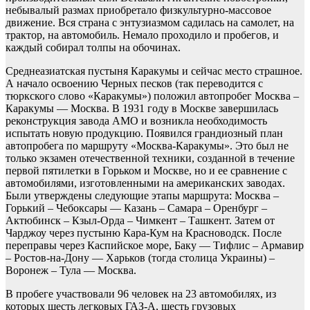
небывалый размах приобретало физкультурно-массовое
движение. Вся страна с энтузиазмом садилась на самолет, на
трактор, на автомобиль. Немало проходило и пробегов, и
каждый собирал толпы на обочинах.
Среднеазиатская пустыня Каракумы и сейчас место страшное.
А начало освоению Черных песков (так переводится с
тюркского слово «Каракумы») положил автопробег Москва –
Каракумы — Москва. В 1931 году в Москве завершилась
реконструкция завода АМО и возникла необходимость
испытать новую продукцию. Появился грандиозный план
автопробега по маршруту «Москва-Каракумы». Это был не
только экзамен отечественной техники, созданной в течение
первой пятилетки в Горьком и Москве, но и ее сравнение с
автомобилями, изготовленными на американских заводах.
Были утверждены следующие этапы маршрута: Москва –
Горький – Чебоксары — Казань – Самара – Оренбург –
Актюбинск – Кзыл-Орда – Чимкент – Ташкент. Затем от
Чарджоу через пустыню Кара-Кум на Красноводск. После
переправы через Каспийское море, Баку — Тифлис – Армавир
– Ростов-на-Дону — Харьков (тогда столица Украины) –
Воронеж – Тула — Москва.
В пробеге участвовали 96 человек на 23 автомобилях, из
которых шесть легковых ГАЗ-А, шесть грузовых