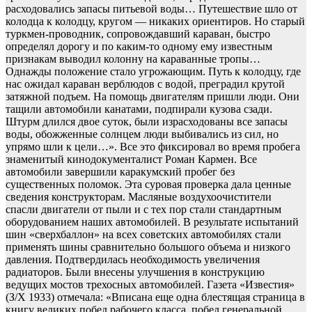
расходовались запасы питьевой воды… Путешествие шло от
колодца к колодцу, кругом — никаких ориентиров. Но старый
туркмен-проводник, сопровождавший караван, быстро
определял дорогу и по каким-то одному ему известным
признакам выводил колонну на караванные тропы…
Однажды положение стало угрожающим. Путь к колодцу, где
нас ожидал караван верблюдов с водой, преградил крутой
затяжной подъем. На помощь двигателям пришли люди. Они
тащили автомобили канатами, подпирали кузова сзади.
Штурм длился двое суток, были израсходованы все запасы
воды, обожженные солнцем люди выбивались из сил, но
упрямо шли к цели…». Все это фиксировал во время пробега
знаменитый кинодокументалист Роман Кармен. Все
автомобили завершили каракумский пробег без
существенных поломок. Эта суровая проверка дала ценные
сведения конструкторам. Масляные воздухоочистители
спасли двигатели от пыли и с тех пор стали стандартным
оборудованием наших автомобилей. В результате испытаний
шин «сверхбаллон» на всех советских автомобилях стали
применять шины сравнительно большого объема и низкого
давления. Подтвердилась необходимость увеличения
радиаторов. Были внесены улучшения в конструкцию
ведущих мостов трехосных автомобилей. Газета «Известия»
(З/Х 1933) отмечала: «Вписана еще одна блестящая страница в
книгу великих побед рабочего класса, побед генеральной