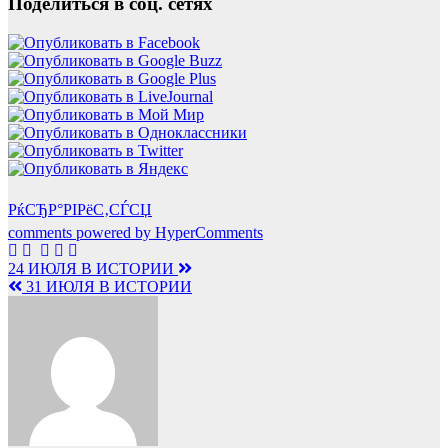
Поделиться в соц. сетях
РќСЂР°РІРёС‚СЃСЏ
comments powered by HyperComments
Навигация
24 ИЮЛЯ В ИСТОРИИ
31 ИЮЛЯ В ИСТОРИИ
по
записям