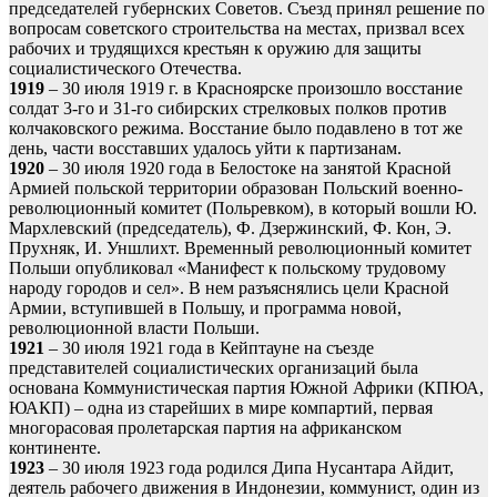
председателей губернских Советов. Съезд принял решение по
вопросам советского строительства на местах, призвал всех
рабочих и трудящихся крестьян к оружию для защиты
социалистического Отечества.
1919
– 30 июля 1919 г. в Красноярске произошло восстание
солдат 3-го и 31-го сибирских стрелковых полков против
колчаковского режима. Восстание было подавлено в тот же
день, части восставших удалось уйти к партизанам.
1920
– 30 июля 1920 года в Белостоке на занятой Красной
Армией польской территории образован Польский военно-
революционный комитет (Польревком), в который вошли Ю.
Мархлевский (председатель), Ф. Дзержинский, Ф. Кон, Э.
Прухняк, И. Уншлихт. Временный революционный комитет
Польши опубликовал «Манифест к польскому трудовому
народу городов и сел». В нем разъяснялись цели Красной
Армии, вступившей в Польшу, и программа новой,
революционной власти Польши.
1921
– 30 июля 1921 года в Кейптауне на съезде
представителей социалистических организаций была
основана Коммунистическая партия Южной Африки (КПЮА,
ЮАКП) – одна из старейших в мире компартий, первая
многорасовая пролетарская партия на африканском
континенте.
1923
– 30 июля 1923 года родился Дипа Нусантара Айдит,
деятель рабочего движения в Индонезии, коммунист, один из