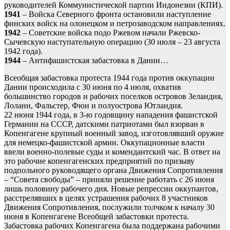
руководителей Коммунистической партии Индонезии (КПИ).
1941
– Войска Северного фронта остановили наступление
финских войск на олонецком и петрозаводском направлениях.
1942
– Советские войска подо Ржевом начали Ржевско-
Сычевскую наступательную операцию (30 июля – 23 августа
1942 года).
1944
– Антифашистская забастовка в Дании…
Всеобщая забастовка протеста 1944 года против оккупации
Дании происходила с 30 июня по 4 июля, охватив
большинство городов и рабочих поселков островов Зеландия,
Лоланн, Фальстер, Фюн и полуострова Ютландия.
22 июня 1944 года, в 3-ю годовщину нападения фашистской
Германии на СССР, датскими патриотами был взорван в
Копенгагене крупный военный завод, изготовлявший оружие
для немецко-фашистской армии. Оккупационные власти
ввели военно-полевые суды и комендантский час. В ответ на
это рабочие копенгагенских предприятий по призыву
подпольного руководящего органа Движения Сопротивления
– “Совета свободы” – приняли решение работать с 26 июня
лишь половину рабочего дня. Новые репрессии оккупантов,
расстрелявших в целях устрашения рабочих 8 участников
Движения Сопротивления, послужили толчком к началу 30
июня в Копенгагене Всеобщей забастовки протеста.
Забастовка рабочих Копенгагена была поддержана рабочими