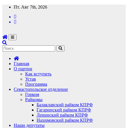
Перейти
Пт. Авг 7th, 2026
к
содержимому
Главная
О партии
Как вступить
Устав
Программа
Севастопольское отделение
Горком
Райкомы
Балаклавский райком КПРФ
Гагаринский райком КПРФ
Ленинский райком КПРФ
Нахимовский райком КПРФ
Наши депутаты