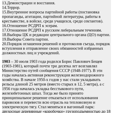
13.Демонстрации и восстания.
14.Террор.
15.Внутренние вопросы партийной работы (постановка
пропаганды, агитации, партийной литературы, работы в
крестьянстве, в войске, среди учащихся, среди сектантов).
16.Отношение РСДРП к эсерам.
17.Отношение РСДРП к русским либеральным течениям.
18.Выборы ЦК и редакции центрального органа (ЦО) партии.
19.Выборы Совета партии.
20.Порядок оглашения решений и протоколов съезда, порядок
вступления в отправление своих обязанностей избранных
должностных лиц и учреждений.
1903
– 30 июля 1903 года родился Борис Павлович Бещев
(1903-1981), который почти три десятка лет возглавлял
Министерство путей сообщения СССР (1948-1977). В эти
годы началась активная реконструкция железнодорожного
хозяйства. В начале 1950-х годов у нас стали укладывать
рельсы длиной 25 метров (вместо старых в 12, 5 метра), а с
1956 года началась укладка бесстыкового пути,
железобетонных шпал. Тогда же было принято
принципиальное решение отказаться от использования
паровозов и перевести всю отрасль на тепловозную и
электрическую тягу. Стал меняться и вагонный парк:
двухосные деревянные «коробочки» грузоподъемностью до 18