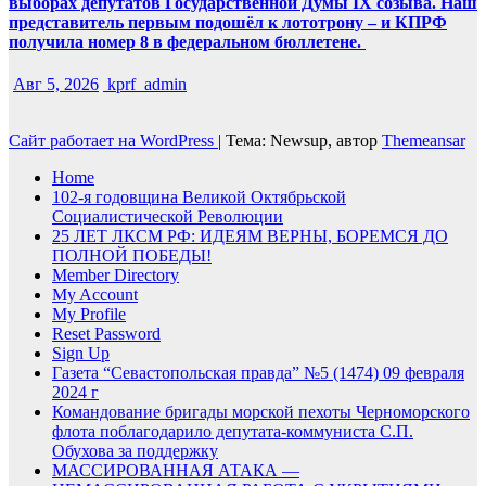
выборах депутатов Государственной Думы IX созыва. Наш
представитель первым подошёл к лототрону – и КПРФ
получила номер 8 в федеральном бюллетене.
Авг 5, 2026
kprf_admin
Сайт работает на WordPress
|
Тема: Newsup, автор
Themeansar
Home
102-я годовщина Великой Октябрьской
Социалистической Революции
25 ЛЕТ ЛКСМ РФ: ИДЕЯМ ВЕРНЫ, БОРЕМСЯ ДО
ПОЛНОЙ ПОБЕДЫ!
Member Directory
My Account
My Profile
Reset Password
Sign Up
Газета “Севастопольская правда” №5 (1474) 09 февраля
2024 г
Командование бригады морской пехоты Черноморского
флота поблагодарило депутата-коммуниста С.П.
Обухова за поддержку
МАССИРОВАННАЯ АТАКА —