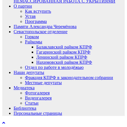
НЕМАССИРОВАННАЯ РАБОТА С УКРЫТИЯМИ
О партии
Как вступить
Устав
Программа
Памяти Александра Черемёнова
Севастопольское отделение
Горком
Райкомы
Балаклавский райком КПРФ
Гагаринский райком КПРФ
Ленинский райком КПРФ
Нахимовский райком КПРФ
Отдел по работе в молодёжью
Наши депутаты
Фракция КПРФ в законодательном собрании
Местные депутаты
Медиатека
Фотогалерея
Видеогалерея
Статьи
Библиотека
Персональные страницы