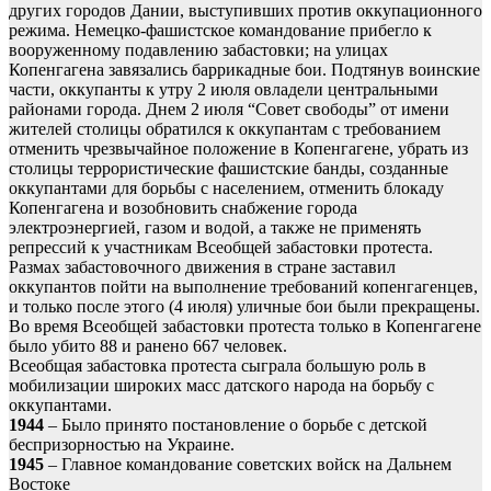
других городов Дании, выступивших против оккупационного
режима. Немецко-фашистское командование прибегло к
вооруженному подавлению забастовки; на улицах
Копенгагена завязались баррикадные бои. Подтянув воинские
части, оккупанты к утру 2 июля овладели центральными
районами города. Днем 2 июля “Совет свободы” от имени
жителей столицы обратился к оккупантам с требованием
отменить чрезвычайное положение в Копенгагене, убрать из
столицы террористические фашистские банды, созданные
оккупантами для борьбы с населением, отменить блокаду
Копенгагена и возобновить снабжение города
электроэнергией, газом и водой, а также не применять
репрессий к участникам Всеобщей забастовки протеста.
Размах забастовочного движения в стране заставил
оккупантов пойти на выполнение требований копенгагенцев,
и только после этого (4 июля) уличные бои были прекращены.
Во время Всеобщей забастовки протеста только в Копенгагене
было убито 88 и ранено 667 человек.
Всеобщая забастовка протеста сыграла большую роль в
мобилизации широких масс датского народа на борьбу с
оккупантами.
1944
– Было принято постановление о борьбе с детской
беспризорностью на Украине.
1945
– Главное командование советских войск на Дальнем
Востоке