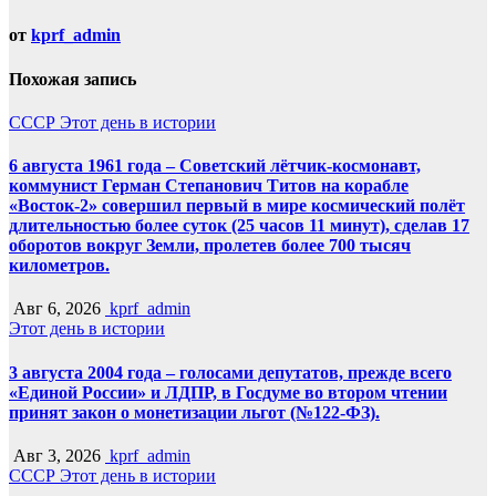
от
kprf_admin
Похожая запись
СССР
Этот день в истории
6 августа 1961 года – Советский лётчик-космонавт,
коммунист Герман Степанович Титов на корабле
«Восток-2» совершил первый в мире космический полёт
длительностью более суток (25 часов 11 минут), сделав 17
оборотов вокруг Земли, пролетев более 700 тысяч
километров.
Авг 6, 2026
kprf_admin
Этот день в истории
3 августа 2004 года – голосами депутатов, прежде всего
«Единой России» и ЛДПР, в Госдуме во втором чтении
принят закон о монетизации льгот (№122-ФЗ).
Авг 3, 2026
kprf_admin
СССР
Этот день в истории