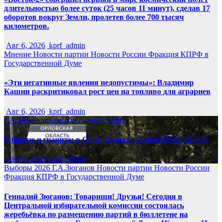
длительностью более суток (25 часов 11 минут), сделав 17
оборотов вокруг Земли, пролетев более 700 тысяч
километров.
Авг 6, 2026
kprf_admin
Мнение
Новости партии
Новости России
Фракция КПРФ в
Государственной Думе
«Эти негативные явления недопустимы»: Владимир
Кашин раскритиковал рост цен на топливо для аграриев
Авг 6, 2026
kprf_admin
Г.А.Зюганов
Красная линия
Сталин
В бронзе и граните: в Орле открыли Аллею Победителей
Авг 6, 2026
kprf_admin
Выборы 2026
Г.А.Зюганов
Новости партии
Новости России
Фракция КПРФ в Государственной Думе
Геннадий Зюганов: Товарищи! Друзья! Сегодня в
Центральной избирательной комиссии состоялась
жеребьёвка по размещению партий в бюллетене на