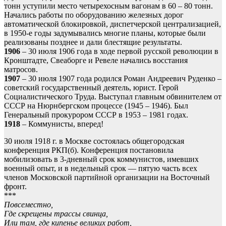
тонн уступили место четырехосным вагонам в 60 – 80 тонн.
Начались работы по оборудованию железных дорог
автоматической блокировкой, диспетчерской централизацией,
в 1950-е годы задумывались многие планы, которые были
реализованы позднее и дали блестящие результаты.
1906
– 30 июля 1906 года в ходе первой русской революции в
Кронштадте, Свеаборге и Ревеле начались восстания
матросов.
1907
– 30 июля 1907 года родился Роман Андреевич Руденко –
советский государственный деятель, юрист. Герой
Социалистического Труда. Выступал главным обвинителем от
СССР на Нюрнбергском процессе (1945 – 1946). Был
Генеральный прокурором СССР в 1953 – 1981 годах.
1918
– Коммунисты, вперед!
30 июля 1918 г. в Москве состоялась общегородская
конференция РКП(б). Конференция постановила
мобилизовать в 3-дневный срок коммунистов, имевших
военный опыт, и в недельный срок — пятую часть всех
членов Московской партийной организации на Восточный
фронт.
***
Повсеместно,
Где скрещены трассы свинца,
Или там, где кипенье великих работ,