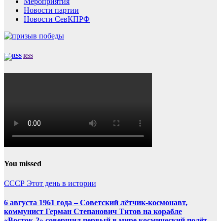
Мероприятия
Новости партии
Новости СевКПРФ
RSS
You missed
СССР
Этот день в истории
6 августа 1961 года – Советский лётчик-космонавт,
коммунист Герман Степанович Титов на корабле
«Восток-2» совершил первый в мире космический полёт