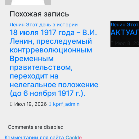
Похожая запись
Ленин
Этот день в истории
Ленин
Этот
18 июля 1917 года – В.И.
АКТУА
Ленин, преследуемый
Июл 8, 2
контрреволюционным
Временным
правительством,
переходит на
нелегальное положение
(до 6 ноября 1917 г.).
Июл 19, 2026
kprf_admin
Comments are disabled
Комментарии для сайта
Cackl
e