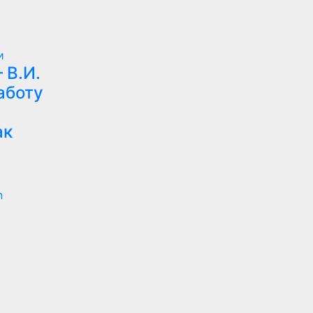
и
 В.И.
аботу
ак
n