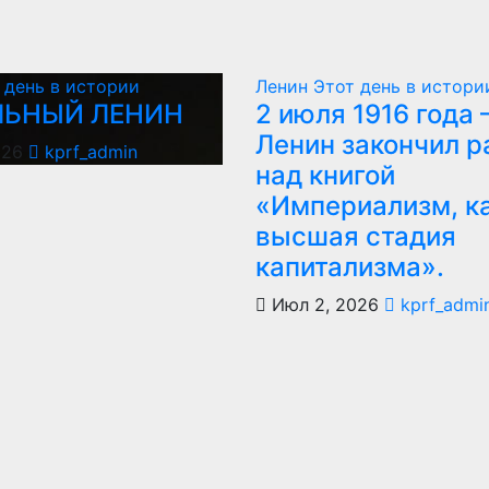
 день в истории
Ленин
Этот день в истори
ЛЬНЫЙ ЛЕНИН
2 июля 1916 года –
Ленин закончил р
026
kprf_admin
над книгой
«Империализм, к
высшая стадия
капитализма».
Июл 2, 2026
kprf_admi