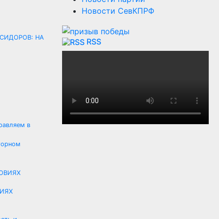
Новости СевКПРФ
СИДОРОВ: НА
RSS
правляем в
горном
ВИЯХ