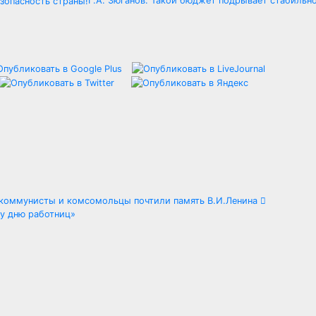
Г.А. Зюганов: Такой бюджет подрывает стабильно
оммунисты и комсомольцы почтили память В.И.Ленина
му дню работниц»