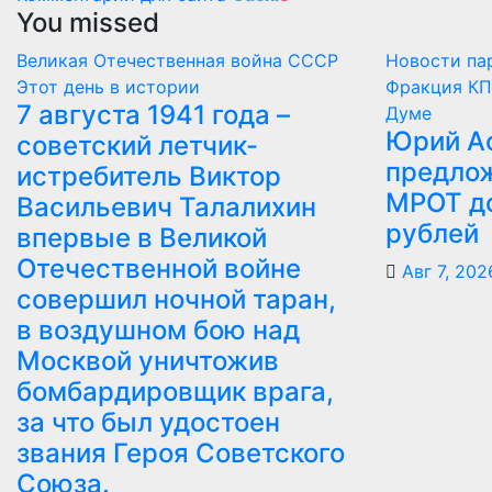
You missed
Великая Отечественная война
СССР
Новости па
Этот день в истории
Фракция КП
7 августа 1941 года –
Думе
Юрий А
советский летчик-
предлож
истребитель Виктор
МРОТ д
Васильевич Талалихин
рублей
впервые в Великой
Отечественной войне
Авг 7, 202
совершил ночной таран,
в воздушном бою над
Москвой уничтожив
бомбардировщик врага,
за что был удостоен
звания Героя Советского
Союза.