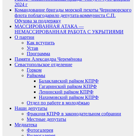
2024 г
Командование бригады морской пехоты Черноморского
флота поблагодарило депутата-коммуниста С.П.
Обухова за поддержку
МАССИРОВАННАЯ АТАКА —
НЕМАССИРОВАННАЯ РАБОТА С УКРЫТИЯМИ
О партии
Как вступить
Устав
Программа
Памяти Александра Черемёнова
Севастопольское отделение
Горком
Райкомы
Балаклавский райком КПРФ
Гагаринский райком КПРФ
Ленинский райком КПРФ
Нахимовский райком КПРФ
Отдел по работе в молодёжью
Наши депутаты
Фракция КПРФ в законодательном собрании
Местные депутаты
Медиатека
Фотогалерея
Видеогалерея