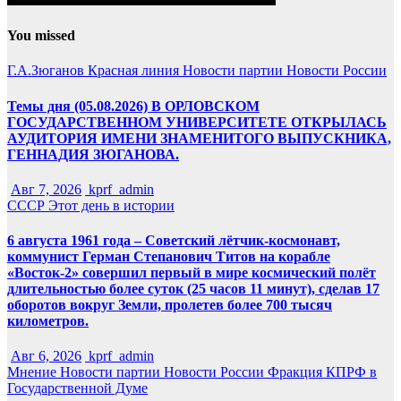
You missed
Г.А.Зюганов
Красная линия
Новости партии
Новости России
Темы дня (05.08.2026) В ОРЛОВСКОМ
ГОСУДАРСТВЕННОМ УНИВЕРСИТЕТЕ ОТКРЫЛАСЬ
АУДИТОРИЯ ИМЕНИ ЗНАМЕНИТОГО ВЫПУСКНИКА,
ГЕННАДИЯ ЗЮГАНОВА.
Авг 7, 2026
kprf_admin
СССР
Этот день в истории
6 августа 1961 года – Советский лётчик-космонавт,
коммунист Герман Степанович Титов на корабле
«Восток-2» совершил первый в мире космический полёт
длительностью более суток (25 часов 11 минут), сделав 17
оборотов вокруг Земли, пролетев более 700 тысяч
километров.
Авг 6, 2026
kprf_admin
Мнение
Новости партии
Новости России
Фракция КПРФ в
Государственной Думе