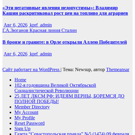
«Эти негативные явления недопустимы»: Владимир
Кашин раскритиковал рост цен на топливо для аграриев
Авг 6, 2026
kprf_admin
Г.А.Зюганов
Красная линия
Сталин
В бронзе и граните: в Орле открыли Аллею Победителей
Авг 6, 2026
kprf_admin
Сайт работает на WordPress
|
Тема: Newsup, автор
Themeansar
Home
102-я годовщина Великой Октябрьской
Социалистической Революции
25 ЛЕТ ЛКСМ РФ: ИДЕЯМ ВЕРНЫ, БОРЕМСЯ ДО
ПОЛНОЙ ПОБЕДЫ!
Member Directory
My Account
My Profile
Reset Password
Sign Up
Газета “Севастопольская правда” №5 (1474) 09 февраля