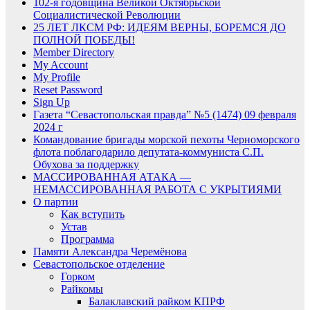
102-я годовщина Великой Октябрьской
Социалистической Революции
25 ЛЕТ ЛКСМ РФ: ИДЕЯМ ВЕРНЫ, БОРЕМСЯ ДО
ПОЛНОЙ ПОБЕДЫ!
Member Directory
My Account
My Profile
Reset Password
Sign Up
Газета “Севастопольская правда” №5 (1474) 09 февраля
2024 г
Командование бригады морской пехоты Черноморского
флота поблагодарило депутата-коммуниста С.П.
Обухова за поддержку
МАССИРОВАННАЯ АТАКА —
НЕМАССИРОВАННАЯ РАБОТА С УКРЫТИЯМИ
О партии
Как вступить
Устав
Программа
Памяти Александра Черемёнова
Севастопольское отделение
Горком
Райкомы
Балаклавский райком КПРФ