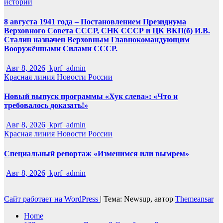
истории
8 августа 1941 года – Постановлением Президиума
Верховного Совета СССР, СНК СССР и ЦК ВКП(б) И.В.
Сталин назначен Верховным Главнокомандующим
Вооружёнными Силами СССР.
Авг 8, 2026
kprf_admin
Красная линия
Новости России
Новый выпуск программы «Хук слева»: «Что и
требовалось доказать!»
Авг 8, 2026
kprf_admin
Красная линия
Новости России
Специальный репортаж «Изменимся или вымрем»
Авг 8, 2026
kprf_admin
Сайт работает на WordPress
|
Тема: Newsup, автор
Themeansar
Home