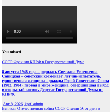
You missed
СССР
Фракция КПРФ в Государственной Думе
8 августа 1948 года – родилась Светлана Евгеньевна
Савицкая – советский космонавт, лётчик-испытатель,
единственная женщина – дважды Герой Советского Союза
(1982, 1984), первая в мире женщина, совершившая выход
в открытый космос. Депутат Государственной Думы от
КПРФ.
Авг 8, 2026
kprf_admin
Великая Отечественная война
СССР
Сталин
Этот день в