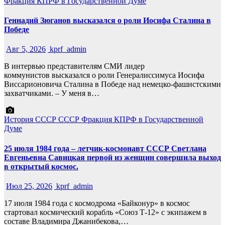
Фракция КПРФ в Государственной Думе
Геннадий Зюганов высказался о роли Иосифа Сталина в
Победе
Авг 5, 2026
kprf_admin
В интервью представителям СМИ лидер
коммунистов высказался о роли Генералиссимуса Иосифа
Виссарионовича Сталина в Победе над немецко-фашистскими
захватчиками. – У меня в…
История СССР
СССР
Фракция КПРФ в Государственной
Думе
25 июля 1984 года – летчик-космонавт СССР Светлана
Евгеньевна Савицкая первой из женщин совершила выход
в открытый космос.
Июл 25, 2026
kprf_admin
17 июля 1984 года с космодрома «Байконур» в космос
стартовал космический корабль «Союз Т-12» с экипажем в
составе Владимира Джанибекова,…