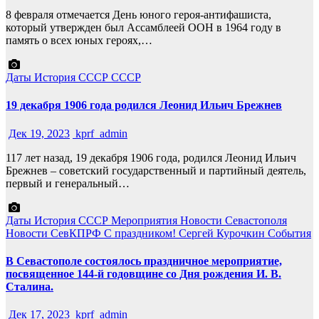
8 февраля отмечается День юного героя-антифашиста,
который утвержден был Ассамблеей ООН в 1964 году в
память о всех юных героях,…
Даты
История СССР
СССР
19 декабря 1906 года родился Леонид Ильич Брежнев
Дек 19, 2023
kprf_admin
117 лет назад, 19 декабря 1906 года, родился Леонид Ильич
Брежнев – советский государственный и партийный деятель,
первый и генеральный…
Даты
История СССР
Мероприятия
Новости Севастополя
Новости СевКПРФ
С праздником!
Сергей Курочкин
События
В Севастополе состоялось праздничное мероприятие,
посвященное 144-й годовщине со Дня рождения И. В.
Сталина.
Дек 17, 2023
kprf_admin