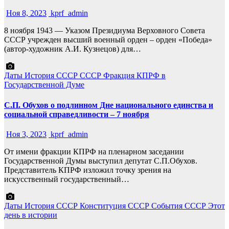
Ноя 8, 2023
kprf_admin
8 ноября 1943 — Указом Президиума Верховного Совета
СССР учрежден высший военный орден – орден «Победа»
(автор-художник А.И. Кузнецов) для…
Даты
История СССР
СССР
Фракция КПРФ в
Государственной Думе
С.П. Обухов о подлинном Дне национального единства и
социальной справедливости – 7 ноября
Ноя 3, 2023
kprf_admin
От имени фракции КПРФ на пленарном заседании
Государственной Думы выступил депутат С.П.Обухов.
Представитель КПРФ изложил точку зрения на
искусственный государственный…
Даты
История СССР
Конституция СССР
События
СССР
Этот
день в истории