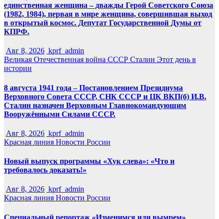
единственная женщина – дважды Герой Советского Союза
(1982, 1984), первая в мире женщина, совершившая выход
в открытый космос. Депутат Государственной Думы от
КПРФ.
Авг 8, 2026
kprf_admin
Великая Отечественная война
СССР
Сталин
Этот день в
истории
8 августа 1941 года – Постановлением Президиума
Верховного Совета СССР, СНК СССР и ЦК ВКП(б) И.В.
Сталин назначен Верховным Главнокомандующим
Вооружёнными Силами СССР.
Авг 8, 2026
kprf_admin
Красная линия
Новости России
Новый выпуск программы «Хук слева»: «Что и
требовалось доказать!»
Авг 8, 2026
kprf_admin
Красная линия
Новости России
Специальный репортаж «Изменимся или вымрем»