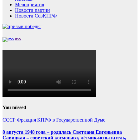
Мероприятия
Новости партии
Новости СевКПРФ
RSS
You missed
СССР
Фракция КПРФ в Государственной Думе
8 августа 1948 года – родилась Светлана Евгеньевна
Савицкая – советский космонавт, лётчик-испытатель,