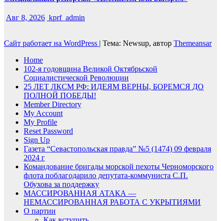
Авг 8, 2026
kprf_admin
Сайт работает на WordPress
|
Тема: Newsup, автор
Themeansar
Home
102-я годовщина Великой Октябрьской
Социалистической Революции
25 ЛЕТ ЛКСМ РФ: ИДЕЯМ ВЕРНЫ, БОРЕМСЯ ДО
ПОЛНОЙ ПОБЕДЫ!
Member Directory
My Account
My Profile
Reset Password
Sign Up
Газета “Севастопольская правда” №5 (1474) 09 февраля
2024 г
Командование бригады морской пехоты Черноморского
флота поблагодарило депутата-коммуниста С.П.
Обухова за поддержку
МАССИРОВАННАЯ АТАКА —
НЕМАССИРОВАННАЯ РАБОТА С УКРЫТИЯМИ
О партии
Как вступить