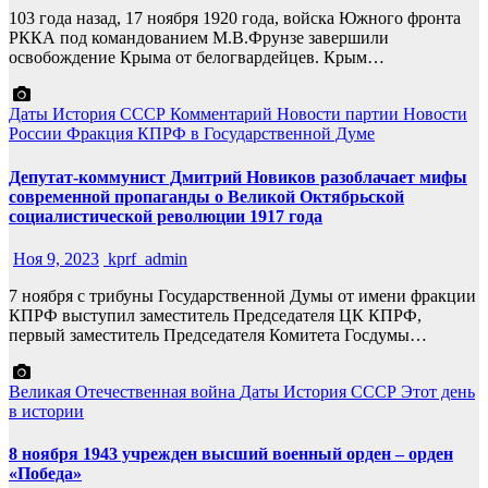
103 года назад, 17 ноября 1920 года, войска Южного фронта
РККА под командованием М.В.Фрунзе завершили
освобождение Крыма от белогвардейцев. Крым…
Даты
История СССР
Комментарий
Новости партии
Новости
России
Фракция КПРФ в Государственной Думе
Депутат-коммунист Дмитрий Новиков разоблачает мифы
современной пропаганды о Великой Октябрьской
социалистической революции 1917 года
Ноя 9, 2023
kprf_admin
7 ноября с трибуны Государственной Думы от имени фракции
КПРФ выступил заместитель Председателя ЦК КПРФ,
первый заместитель Председателя Комитета Госдумы…
Великая Отечественная война
Даты
История СССР
Этот день
в истории
8 ноября 1943 учрежден высший военный орден – орден
«Победа»