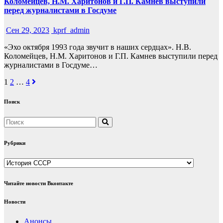
Коломейцев, Н.М. Харитонов и Г.П. Камнев выступили
перед журналистами в Госдуме
Сен 29, 2023
kprf_admin
«Эхо октября 1993 года звучит в наших сердцах». Н.В.
Коломейцев, Н.М. Харитонов и Г.П. Камнев выступили перед
журналистами в Госдуме…
Навигация
1
2
…
4
по
Поиск
записям
Рубрики
Рубрики
Читайте новости Вконтакте
Новости
Анонсы