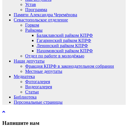
Устав
Программа
Памяти Александра Черемёнова
Севастопольское отделение
Горком
Райкомы
Балаклавский райком КПРФ
Гагаринский райком КПРФ
Ленинский райком КПРФ
Нахимовский райком КПРФ
Отдел по работе в молодёжью
Наши депутаты
Фракция КПРФ в законодательном собрании
Местные депутаты
Медиатека
Фотогалерея
Видеогалерея
Статьи
Библиотека
Персональные страницы
Напишите нам