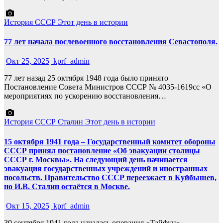
История СССР
Этот день в истории
77 лет начала послевоенного восстановления Севастополя.
Окт 25, 2025
kprf_admin
77 лет назад 25 октября 1948 года было принято
Постановление Совета Министров СССР № 4035-1619сс «О
мероприятиях по ускорению восстановления…
История СССР
Сталин
Этот день в истории
15 октября 1941 года – Государственный комитет обороны
СССР принял постановление «Об эвакуации столицы
СССР г. Москвы». На следующий день начинается
эвакуация государственных учреждений и иностранных
посольств. Правительство СССР переезжает в Куйбышев,
но И.В. Сталин остаётся в Москве.
Окт 15, 2025
kprf_admin
30 сентября 1941 года началась операция «Тайфун» –