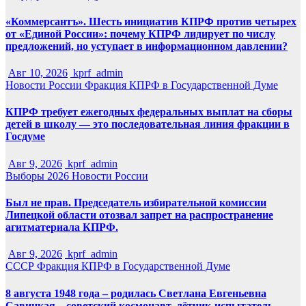
«Коммерсантъ». Шесть инициатив КПРФ против четырех
от «Единой России»: почему КПРФ лидирует по числу
предложений, но уступает в информационном давлении?
Авг 10, 2026
kprf_admin
Новости России
Фракция КПРФ в Государственной Думе
КПРФ требует ежегодных федеральных выплат на сборы
детей в школу — это последовательная линия фракции в
Госдуме
Авг 9, 2026
kprf_admin
Выборы 2026
Новости России
Был не прав. Председатель избирательной комиссии
Липецкой области отозвал запрет на распространение
агитматериала КПРФ.
Авг 9, 2026
kprf_admin
СССР
Фракция КПРФ в Государственной Думе
8 августа 1948 года – родилась Светлана Евгеньевна
Савицкая – советский космонавт, лётчик-испытатель,