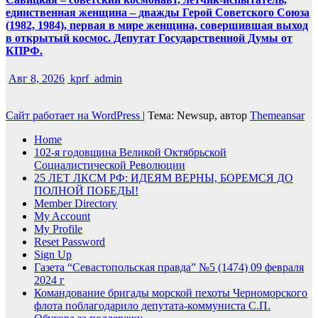
единственная женщина – дважды Герой Советского Союза
(1982, 1984), первая в мире женщина, совершившая выход
в открытый космос. Депутат Государственной Думы от
КПРФ.
Авг 8, 2026
kprf_admin
Сайт работает на WordPress
|
Тема: Newsup, автор
Themeansar
Home
102-я годовщина Великой Октябрьской
Социалистической Революции
25 ЛЕТ ЛКСМ РФ: ИДЕЯМ ВЕРНЫ, БОРЕМСЯ ДО
ПОЛНОЙ ПОБЕДЫ!
Member Directory
My Account
My Profile
Reset Password
Sign Up
Газета “Севастопольская правда” №5 (1474) 09 февраля
2024 г
Командование бригады морской пехоты Черноморского
флота поблагодарило депутата-коммуниста С.П.