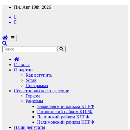
Перейти
Пн. Авг 10th, 2026
к
содержимому
Главная
О партии
Как вступить
Устав
Программа
Севастопольское отделение
Горком
Райкомы
Балаклавский райком КПРФ
Гагаринский райком КПРФ
Ленинский райком КПРФ
Нахимовский райком КПРФ
Наши депутаты