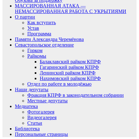
Обухова за поддержку
МАССИРОВАННАЯ АТАКА —
НЕМАССИРОВАННАЯ РАБОТА С УКРЫТИЯМИ
О партии
Как вступить
Устав
Программа
Памяти Александра Черемёнова
Севастопольское отделение
Горком
Райкомы
Балаклавский райком КПРФ
Гагаринский райком КПРФ
Ленинский райком КПРФ
Нахимовский райком КПРФ
Отдел по работе в молодёжью
Наши депутаты
Фракция КПРФ в законодательном собрании
Местные депутаты
Медиатека
Фотогалерея
Видеогалерея
Статьи
Библиотека
Персональные страницы