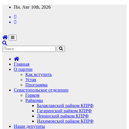
Перейти
Пн. Авг 10th, 2026
к
содержимому
Главная
О партии
Как вступить
Устав
Программа
Севастопольское отделение
Горком
Райкомы
Балаклавский райком КПРФ
Гагаринский райком КПРФ
Ленинский райком КПРФ
Нахимовский райком КПРФ
Наши депутаты