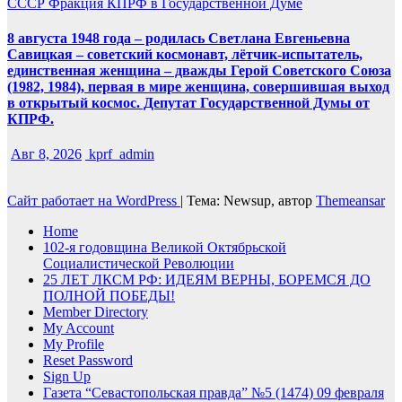
СССР
Фракция КПРФ в Государственной Думе
8 августа 1948 года – родилась Светлана Евгеньевна
Савицкая – советский космонавт, лётчик-испытатель,
единственная женщина – дважды Герой Советского Союза
(1982, 1984), первая в мире женщина, совершившая выход
в открытый космос. Депутат Государственной Думы от
КПРФ.
Авг 8, 2026
kprf_admin
Сайт работает на WordPress
|
Тема: Newsup, автор
Themeansar
Home
102-я годовщина Великой Октябрьской
Социалистической Революции
25 ЛЕТ ЛКСМ РФ: ИДЕЯМ ВЕРНЫ, БОРЕМСЯ ДО
ПОЛНОЙ ПОБЕДЫ!
Member Directory
My Account
My Profile
Reset Password
Sign Up
Газета “Севастопольская правда” №5 (1474) 09 февраля