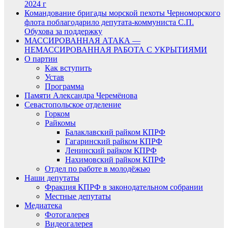
2024 г
Командование бригады морской пехоты Черноморского
флота поблагодарило депутата-коммуниста С.П.
Обухова за поддержку
МАССИРОВАННАЯ АТАКА —
НЕМАССИРОВАННАЯ РАБОТА С УКРЫТИЯМИ
О партии
Как вступить
Устав
Программа
Памяти Александра Черемёнова
Севастопольское отделение
Горком
Райкомы
Балаклавский райком КПРФ
Гагаринский райком КПРФ
Ленинский райком КПРФ
Нахимовский райком КПРФ
Отдел по работе в молодёжью
Наши депутаты
Фракция КПРФ в законодательном собрании
Местные депутаты
Медиатека
Фотогалерея
Видеогалерея