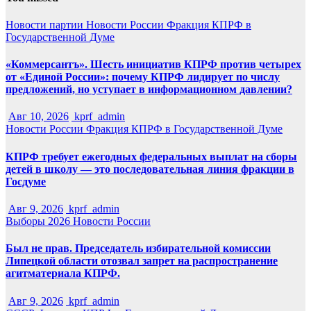
Новости партии
Новости России
Фракция КПРФ в
Государственной Думе
«Коммерсантъ». Шесть инициатив КПРФ против четырех
от «Единой России»: почему КПРФ лидирует по числу
предложений, но уступает в информационном давлении?
Авг 10, 2026
kprf_admin
Новости России
Фракция КПРФ в Государственной Думе
КПРФ требует ежегодных федеральных выплат на сборы
детей в школу — это последовательная линия фракции в
Госдуме
Авг 9, 2026
kprf_admin
Выборы 2026
Новости России
Был не прав. Председатель избирательной комиссии
Липецкой области отозвал запрет на распространение
агитматериала КПРФ.
Авг 9, 2026
kprf_admin