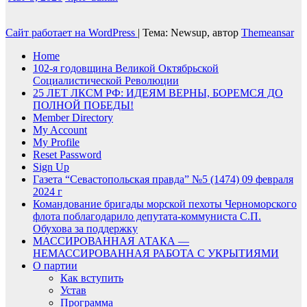
Сайт работает на WordPress
|
Тема: Newsup, автор
Themeansar
Home
102-я годовщина Великой Октябрьской
Социалистической Революции
25 ЛЕТ ЛКСМ РФ: ИДЕЯМ ВЕРНЫ, БОРЕМСЯ ДО
ПОЛНОЙ ПОБЕДЫ!
Member Directory
My Account
My Profile
Reset Password
Sign Up
Газета “Севастопольская правда” №5 (1474) 09 февраля
2024 г
Командование бригады морской пехоты Черноморского
флота поблагодарило депутата-коммуниста С.П.
Обухова за поддержку
МАССИРОВАННАЯ АТАКА —
НЕМАССИРОВАННАЯ РАБОТА С УКРЫТИЯМИ
О партии
Как вступить
Устав
Программа