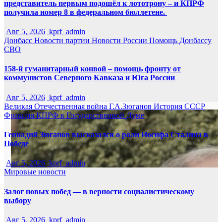
представитель первым подошёл к лототрону – и КПРФ
получила номер 8 в федеральном бюллетене.
Авг 5, 2026
kprf_admin
Донбасс
Новости партии
Новости России
Помощь Донбассу
СВО
158-й гуманитарный конвой – помощь фронту от
коммунистов Северного Кавказа и Юга России
Авг 5, 2026
kprf_admin
Великая Отечественная война
Г.А.Зюганов
История СССР
Фракция КПРФ в Государственной Думе
Геннадий Зюганов высказался о роли Иосифа Сталина в
Победе
Авг 5, 2026
kprf_admin
Мировые новости
Залог новых побед — в верности социалистическому
выбору
Авг 5, 2026
kprf_admin