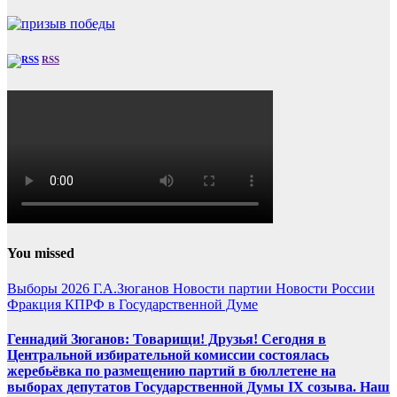
RSS
You missed
Выборы 2026
Г.А.Зюганов
Новости партии
Новости России
Фракция КПРФ в Государственной Думе
Геннадий Зюганов: Товарищи! Друзья! Сегодня в
Центральной избирательной комиссии состоялась
жеребьёвка по размещению партий в бюллетене на
выборах депутатов Государственной Думы IX созыва. Наш