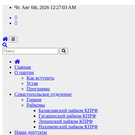
Перейти
Чт. Авг 6th, 2026
12:27:03 AM
к
содержимому
Главная
О партии
Как вступить
Устав
Программа
Севастопольское отделение
Горком
Райкомы
Балаклавский райком КПРФ
Гагаринский райком КПРФ
Ленинский райком КПРФ
Нахимовский райком КПРФ
Наши депутаты