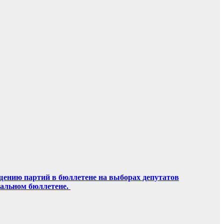
щению партий в бюллетене на выборах депутатов
ральном бюллетене.