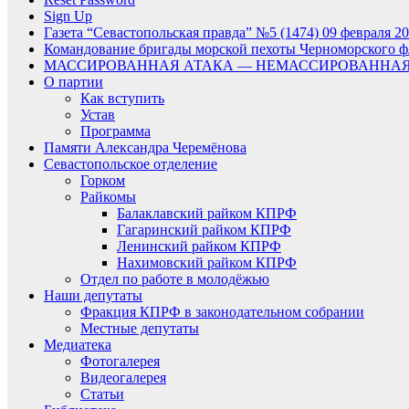
Sign Up
Газета “Севастопольская правда” №5 (1474) 09 февраля 20
Командование бригады морской пехоты Черноморского фл
МАССИРОВАННАЯ АТАКА — НЕМАССИРОВАННАЯ
О партии
Как вступить
Устав
Программа
Памяти Александра Черемёнова
Севастопольское отделение
Горком
Райкомы
Балаклавский райком КПРФ
Гагаринский райком КПРФ
Ленинский райком КПРФ
Нахимовский райком КПРФ
Отдел по работе в молодёжью
Наши депутаты
Фракция КПРФ в законодательном собрании
Местные депутаты
Медиатека
Фотогалерея
Видеогалерея
Статьи