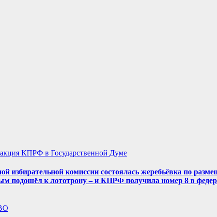
акция КПРФ в Государственной Думе
ой избирательной комиссии состоялась жеребьёвка по разме
ым подошёл к лототрону – и КПРФ получила номер 8 в феде
ВО