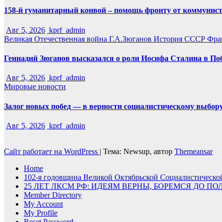
158-й гуманитарный конвой – помощь фронту от коммунист
Авг 5, 2026
kprf_admin
Великая Отечественная война
Г.А.Зюганов
История СССР
Фра
Геннадий Зюганов высказался о роли Иосифа Сталина в По
Авг 5, 2026
kprf_admin
Мировые новости
Залог новых побед — в верности социалистическому выбор
Авг 5, 2026
kprf_admin
Сайт работает на WordPress
|
Тема: Newsup, автор
Themeansar
Home
102-я годовщина Великой Октябрьской Социалистическ
25 ЛЕТ ЛКСМ РФ: ИДЕЯМ ВЕРНЫ, БОРЕМСЯ ДО П
Member Directory
My Account
My Profile
Reset Password