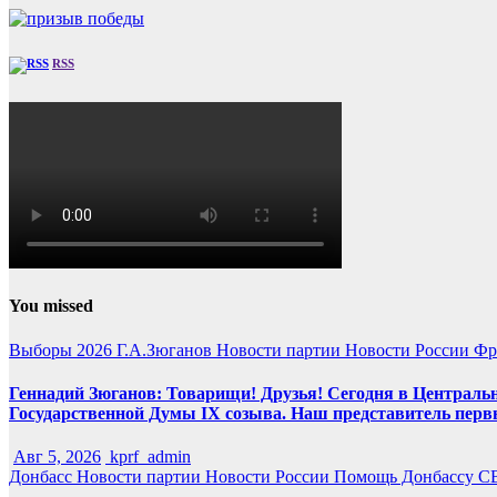
RSS
You missed
Выборы 2026
Г.А.Зюганов
Новости партии
Новости России
Фр
Геннадий Зюганов: Товарищи! Друзья! Сегодня в Центральн
Государственной Думы IX созыва. Наш представитель перв
Авг 5, 2026
kprf_admin
Донбасс
Новости партии
Новости России
Помощь Донбассу
С