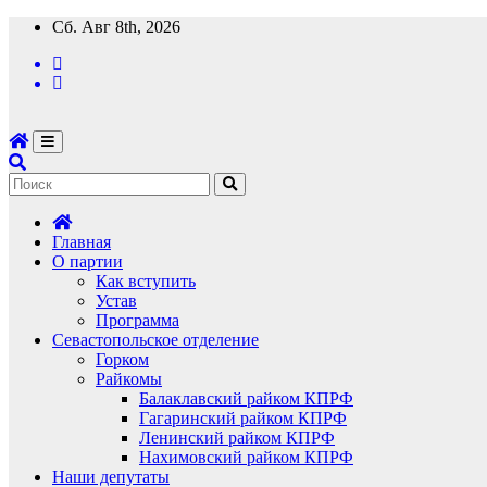
Перейти
Сб. Авг 8th, 2026
к
содержимому
Главная
О партии
Как вступить
Устав
Программа
Севастопольское отделение
Горком
Райкомы
Балаклавский райком КПРФ
Гагаринский райком КПРФ
Ленинский райком КПРФ
Нахимовский райком КПРФ
Наши депутаты