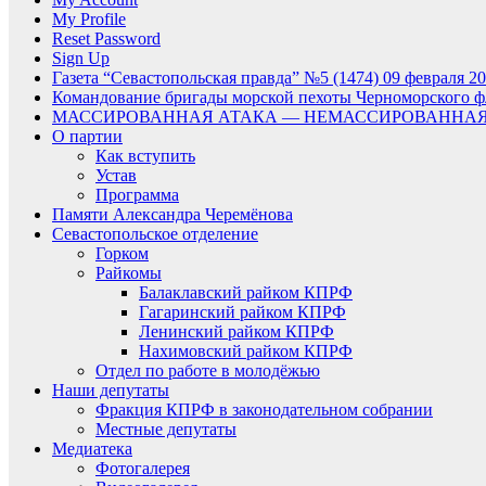
My Profile
Reset Password
Sign Up
Газета “Севастопольская правда” №5 (1474) 09 февраля 20
Командование бригады морской пехоты Черноморского фл
МАССИРОВАННАЯ АТАКА — НЕМАССИРОВАННАЯ
О партии
Как вступить
Устав
Программа
Памяти Александра Черемёнова
Севастопольское отделение
Горком
Райкомы
Балаклавский райком КПРФ
Гагаринский райком КПРФ
Ленинский райком КПРФ
Нахимовский райком КПРФ
Отдел по работе в молодёжью
Наши депутаты
Фракция КПРФ в законодательном собрании
Местные депутаты
Медиатека
Фотогалерея