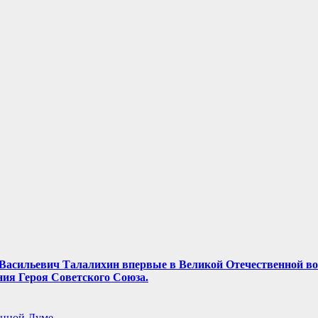
ор Васильевич Талалихин впервые в Великой Отечественной в
ния Героя Советского Союза.
енной Думе