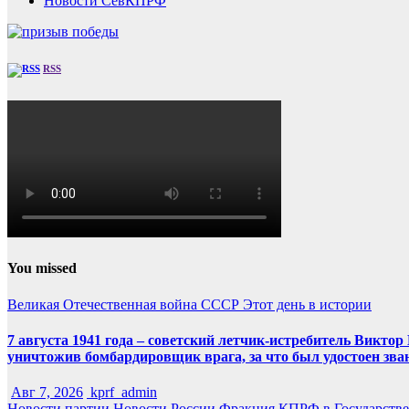
Новости СевКПРФ
RSS
You missed
Великая Отечественная война
СССР
Этот день в истории
7 августа 1941 года – советский летчик-истребитель Викт
уничтожив бомбардировщик врага, за что был удостоен зва
Авг 7, 2026
kprf_admin
Новости партии
Новости России
Фракция КПРФ в Государств