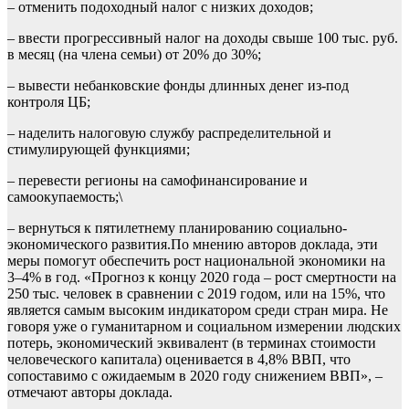
– отменить подоходный налог с низких доходов;
– ввести прогрессивный налог на доходы свыше 100 тыс. руб.
в месяц (на члена семьи) от 20% до 30%;
– вывести небанковские фонды длинных денег из-под
контроля ЦБ;
– наделить налоговую службу распределительной и
стимулирующей функциями;
– перевести регионы на самофинансирование и
самоокупаемость;\
– вернуться к пятилетнему планированию социально-
экономического развития.По мнению авторов доклада, эти
меры помогут обеспечить рост национальной экономики на
3–4% в год. «Прогноз к концу 2020 года – рост смертности на
250 тыс. человек в сравнении с 2019 годом, или на 15%, что
является самым высоким индикатором среди стран мира. Не
говоря уже о гуманитарном и социальном измерении людских
потерь, экономический эквивалент (в терминах стоимости
человеческого капитала) оценивается в 4,8% ВВП, что
сопоставимо с ожидаемым в 2020 году снижением ВВП», –
отмечают авторы доклада.