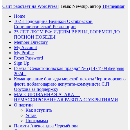
Сайт работает на WordPress
|
Тема: Newsup, автор
Themeansar
Home
102-я годовщина Великой Октябрьской
Социалистической Революции
25 ЛЕТ ЛКСМ РФ: ИДЕЯМ ВЕРНЫ, БОРЕМСЯ ДО
ПОЛНОЙ ПОБЕДЫ!
Member Directory
My Account
My Profile
Reset Password
Sign Up
Газета “Севастопольская правда” №5 (1474) 09 февраля
2024 г
Командование бригады морской пехоты Черноморского
флота поблагодарило депутата-коммуниста С.П.
Обухова за поддержку
МАССИРОВАННАЯ АТАКА —
НЕМАССИРОВАННАЯ РАБОТА С УКРЫТИЯМИ
О партии
Как вступить
Устав
Программа
Памяти Александра Черемёнова