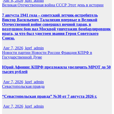
Авг 8, 2026
kprf_admin
Великая Отечественная война
СССР
Этот день в истории
7 августа 1941 года – советский летчик-истребитель
Виктор Васильевич Талалихин впервые в Великой
Отечественной войне совершил ночной таран, в
воздушном бою над Москвой уничтожив бомбардировщик
врага, за что был удостоен звания Героя Советского
Союза.
Авг 7, 2026
kprf_admin
Новости партии
Новости России
Фракция КПРФ в
Государственной Думе
Юрий Афонин: КПРФ предложила увеличить МРОТ до 50
тысяч рублей
Авг 7, 2026
kprf_admin
Севастопольская правда
“Севастопольская правда” №30 от 7 августа 2026 г.
Авг 7, 2026
kprf_admin