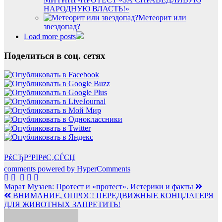
НАРОДНУЮ ВЛАСТЬ!»
Метеорит или
звездопад?
Load more posts
Поделиться в соц. сетях
РќСЂР°РІРёС‚СЃСЏ
comments powered by HyperComments
Навигация
Марат Музаев: Протест и «протест». Истерики и факты
ВНИМАНИЕ, ОПРОС! ПЕРЕДВИЖНЫЕ КОНЦЛАГЕРЯ
по
ДЛЯ ЖИВОТНЫХ ЗАПРЕТИТЬ!
записям