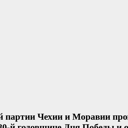
партии Чехии и Моравии пров
0-й годовщине Дня Победы и о