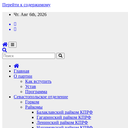
Перейти к содержимому
Чт. Авг 6th, 2026
Главная
О партии
Как вступить
Устав
Программа
Севастопольское отделение
Горком
Райкомы
Балаклавский райком КПРФ
Гагаринский райком КПРФ
Ленинский райком КПРФ
Нахимовский райком КПРФ