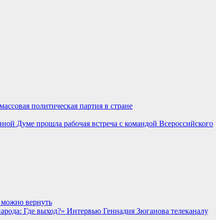
массовая политическая партия в стране
нной Думе прошла рабочая встреча с командой Всероссийского
ы можно вернуть
народа: Где выход?» Интервью Геннадия Зюганова телеканалу