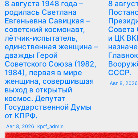
8 августа 1948 года –
8 август
родилась Светлана
Постан
Евгеньевна Савицкая –
Президи
советский космонавт,
Совета
лётчик-испытатель,
и ЦК ВК
единственная женщина –
назнач
дважды Герой
Главно
Советского Союза (1982,
Вооруж
1984), первая в мире
СССР.
женщина, совершившая
Авг 8, 2026
выход в открытый
космос. Депутат
Государственной Думы
от КПРФ.
Авг 8, 2026
kprf_admin