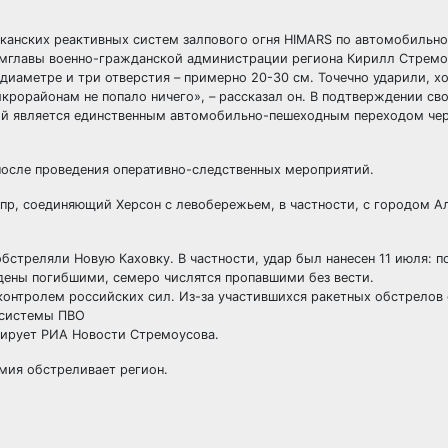
иканских реактивных систем залпового огня HIMARS по автомобильн
замглавы военно-гражданской администрации региона Кирилл Стремо
диаметре и три отверстия – примерно 20-30 см. Точечно ударили, хо
крорайонам не попало ничего», – рассказал он. В подтверждении сво
й является единственным автомобильно-пешеходным переходом чер
после проведения оперативно-следственных мероприятий.
пр, соединяющий Херсон с левобережьем, в частности, с городом А
бстреляли Новую Каховку. В частности, удар был нанесен 11 июля: 
дены погибшими, семеро числятся пропавшими без вести.
контролем российских сил. Из-за участившихся ракетных обстрелов
 системы ПВО
тирует РИА Новости Стремоусова.
рмия обстреливает регион.