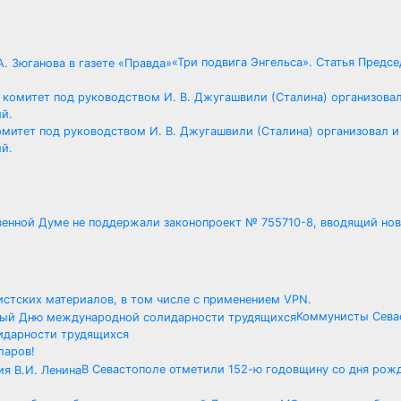
«Три подвига Энгельса». Статья Предс
омитет под руководством И. В. Джугашвили (Сталина) организовал и
й.
венной Думе не поддержали законопроект № 755710-8, вводящий но
истских материалов, в том числе с применением VPN.
Коммунисты Сева
идарности трудящихся
ларов!
В Севастополе отметили 152-ю годовщину со дня рожд