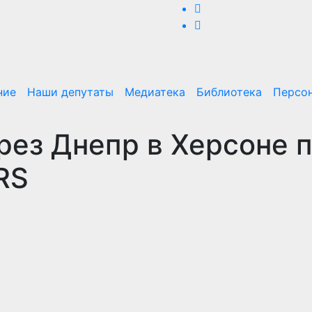
ние
Наши депутаты
Медиатека
Библиотека
Персо
рез Днепр в Херсоне 
RS