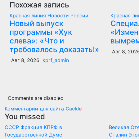
Похожая запись
Красная линия
Новости России
Красная л
Новый выпуск
Специа
программы «Хук
«Измен
слева»: «Что и
вымре
требовалось доказать!»
Авг 8, 202
Авг 8, 2026
kprf_admin
Comments are disabled
Комментарии для сайта
Cackl
e
You missed
СССР
Фракция КПРФ в
Великая От
Государственной Думе
Сталин
Это