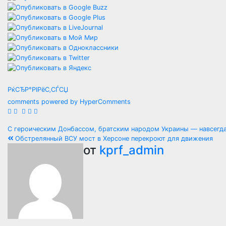
РќСЂР°РІРёС‚СЃСЏ
comments powered by HyperComments
Навигация
С героическим Донбассом, братским народом Украины — навсегда
Обстрелянный ВСУ мост в Херсоне перекроют для движения
по
от
kprf_admin
записям