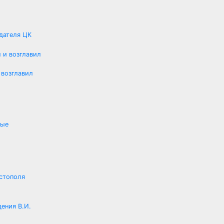
едателя ЦК
 возглавил
вые
стополя
ения В.И.