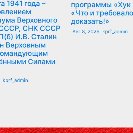
а 1941 года –
программы «Хук 
овлением
«Что и требовал
ума Верховного
доказать!»
 СССР, СНК СССР
Авг 8, 2026
kprf_admin
П(б) И.В. Сталин
ен Верховным
командующим
ёнными Силами
kprf_admin