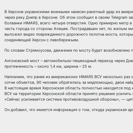
В Херсоне украинскими военными нанесен ракетный удар из амер
через реку Днепр в Херсоне. Об этом сообщил в своем Telegram 
болванки HIMARS, всего четыре отверстия. Одно примерно метр в 
часть города со стороны Алешек. Пострадавших нет, по жилым ми
выложил видео поврежденного дорожного полотна моста, которы
соединяющий Херсон с левобережьем.
По словам Стремоусова, движение по мосту будет возобновлено 
Антоновский мост – автомобильно-пешеходный переход через Дне
протяженность – около 1,4 км, ширина – 25 м.
Напомним, что ранее из американских HIMARS ВСУ несколько раз о
сотни объектов, 90 человек обратились за медпомощью, двое най
В настоящее время Херсонская область полностью находится под 
ВСУ на территории Херсонской области принято решение усилить
«Сейчас усиливается система противовоздушной обороны», — ци
Он добавил, что имеется информация о том, откуда украинская а