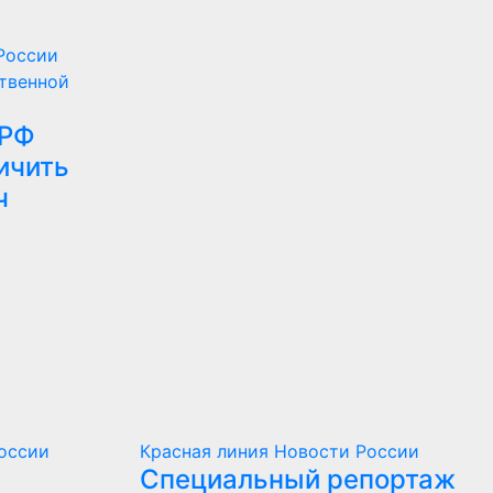
России
твенной
ПРФ
ичить
ч
оссии
Красная линия
Новости России
Специальный репортаж