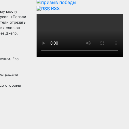
RSS
ому мосту
усов. «Попали
тели отрезать
их слов он
ез Днепр,
лешки. Его
пострадали
 со стороны