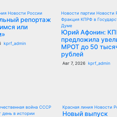
иния
Новости России
Новости партии
Новости 
льный репортаж
Фракция КПРФ в Государс
Думе
имся или
Юрий Афонин: К
м»
предложила увел
6
kprf_admin
МРОТ до 50 тыся
рублей
Авг 7, 2026
kprf_admin
ечественная война
СССР
Красная линия
Новости Р
Новый выпуск
т день в истории