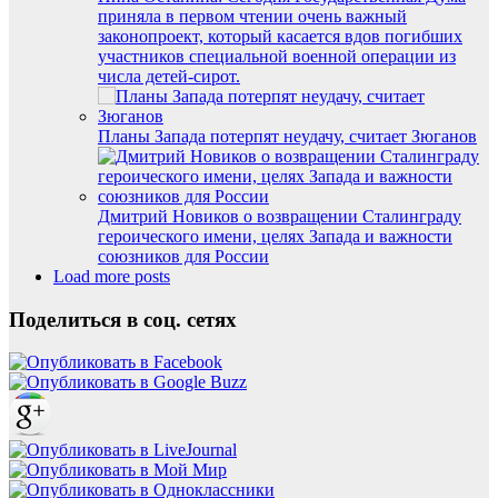
приняла в первом чтении очень важный
законопроект, который касается вдов погибших
участников специальной военной операции из
числа детей-сирот.
Планы Запада потерпят неудачу, считает Зюганов
Дмитрий Новиков о возвращении Сталинграду
героического имени, целях Запада и важности
союзников для России
Load more posts
Поделиться в соц. сетях