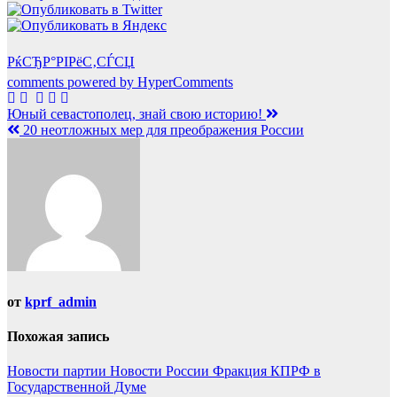
РќСЂР°РІРёС‚СЃСЏ
comments powered by HyperComments
Навигация
Юный севастополец, знай свою историю!
20 неотложных мер для преображения России
по
записям
от
kprf_admin
Похожая запись
Новости партии
Новости России
Фракция КПРФ в
Государственной Думе