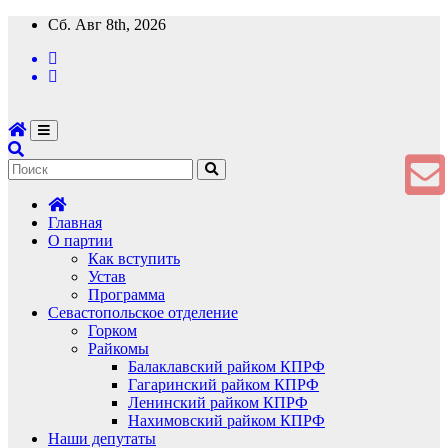
Перейти
Сб. Авг 8th, 2026
к
содержимому
Главная
О партии
Как вступить
Устав
Программа
Севастопольское отделение
Горком
Райкомы
Балаклавский райком КПРФ
Гагаринский райком КПРФ
Ленинский райком КПРФ
Нахимовский райком КПРФ
Наши депутаты