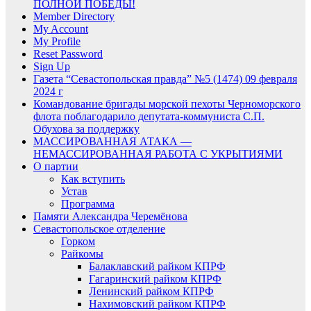
ПОЛНОЙ ПОБЕДЫ!
Member Directory
My Account
My Profile
Reset Password
Sign Up
Газета “Севастопольская правда” №5 (1474) 09 февраля
2024 г
Командование бригады морской пехоты Черноморского
флота поблагодарило депутата-коммуниста С.П.
Обухова за поддержку
МАССИРОВАННАЯ АТАКА —
НЕМАССИРОВАННАЯ РАБОТА С УКРЫТИЯМИ
О партии
Как вступить
Устав
Программа
Памяти Александра Черемёнова
Севастопольское отделение
Горком
Райкомы
Балаклавский райком КПРФ
Гагаринский райком КПРФ
Ленинский райком КПРФ
Нахимовский райком КПРФ