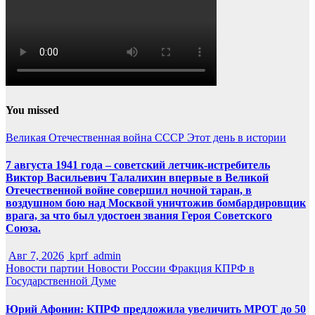
You missed
Великая Отечественная война
СССР
Этот день в истории
7 августа 1941 года – советский летчик-истребитель
Виктор Васильевич Талалихин впервые в Великой
Отечественной войне совершил ночной таран, в
воздушном бою над Москвой уничтожив бомбардировщик
врага, за что был удостоен звания Героя Советского
Союза.
Авг 7, 2026
kprf_admin
Новости партии
Новости России
Фракция КПРФ в
Государственной Думе
Юрий Афонин: КПРФ предложила увеличить МРОТ до 50