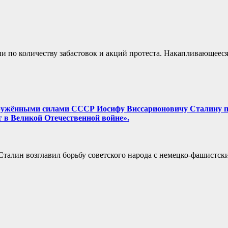
ии по количеству забастовок и акций протеста. Накапливающеес
ружёнными силами СССР Иосифу Виссарионовичу Сталину пр
 в Великой Отечественной войне».
алин возглавил борьбу советского народа с немецко-фашистск