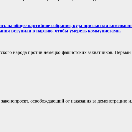
ись на общее партийное собрание, куда пригласили комсомол
брания вступили в партию, чтобы умереть коммунистами.
етского народа против немецко-фашистских захватчиков. Первый
 законопроект, освобождающий от наказания за демонстрацию 