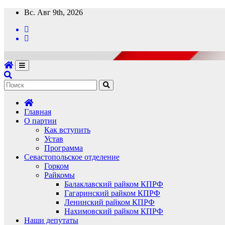
Перейти
Вс. Авг 9th, 2026
к
содержимому
Главная
О партии
Как вступить
Устав
Программа
Севастопольское отделение
Горком
Райкомы
Балаклавский райком КПРФ
Гагаринский райком КПРФ
Ленинский райком КПРФ
Нахимовский райком КПРФ
Наши депутаты