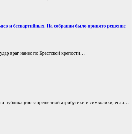
ьцев и беспартийных. На собрании было принято решение
 удар враг нанес по Брестской крепости…
или публикацию запрещенной атрибутики и символики, если…