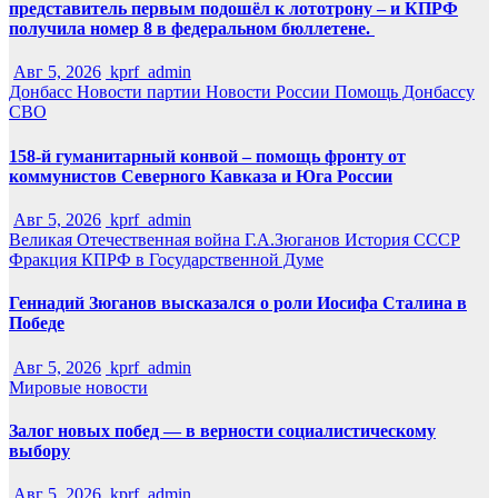
представитель первым подошёл к лототрону – и КПРФ
получила номер 8 в федеральном бюллетене.
Авг 5, 2026
kprf_admin
Донбасс
Новости партии
Новости России
Помощь Донбассу
СВО
158-й гуманитарный конвой – помощь фронту от
коммунистов Северного Кавказа и Юга России
Авг 5, 2026
kprf_admin
Великая Отечественная война
Г.А.Зюганов
История СССР
Фракция КПРФ в Государственной Думе
Геннадий Зюганов высказался о роли Иосифа Сталина в
Победе
Авг 5, 2026
kprf_admin
Мировые новости
Залог новых побед — в верности социалистическому
выбору
Авг 5, 2026
kprf_admin