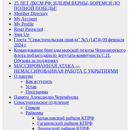
25 ЛЕТ ЛКСМ РФ: ИДЕЯМ ВЕРНЫ, БОРЕМСЯ ДО
ПОЛНОЙ ПОБЕДЫ!
Member Directory
My Account
My Profile
Reset Password
Sign Up
Газета “Севастопольская правда” №5 (1474) 09 февраля
2024 г
Командование бригады морской пехоты Черноморского
флота поблагодарило депутата-коммуниста С.П.
Обухова за поддержку
МАССИРОВАННАЯ АТАКА —
НЕМАССИРОВАННАЯ РАБОТА С УКРЫТИЯМИ
О партии
Как вступить
Устав
Программа
Памяти Александра Черемёнова
Севастопольское отделение
Горком
Райкомы
Балаклавский райком КПРФ
Гагаринский райком КПРФ
Ленинский райком КПРФ