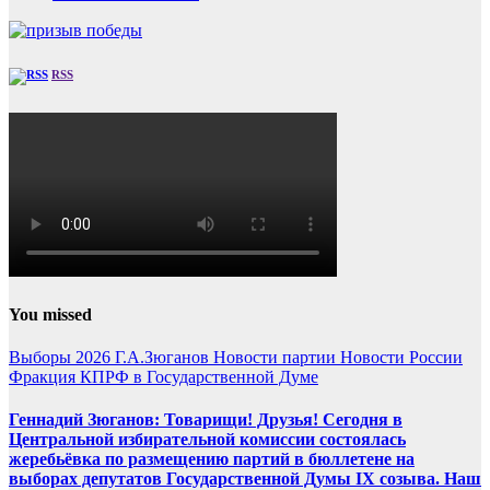
RSS
You missed
Выборы 2026
Г.А.Зюганов
Новости партии
Новости России
Фракция КПРФ в Государственной Думе
Геннадий Зюганов: Товарищи! Друзья! Сегодня в
Центральной избирательной комиссии состоялась
жеребьёвка по размещению партий в бюллетене на
выборах депутатов Государственной Думы IX созыва. Наш