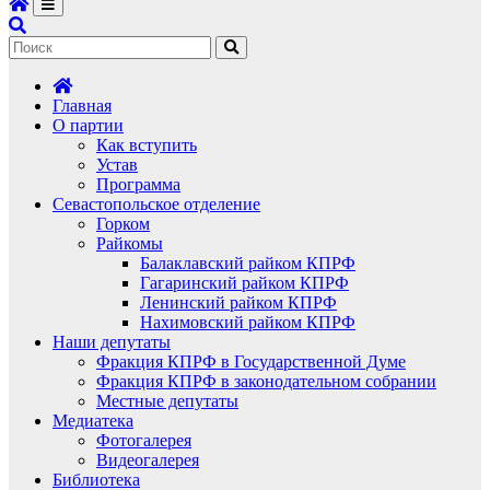
Главная
О партии
Как вступить
Устав
Программа
Севастопольское отделение
Горком
Райкомы
Балаклавский райком КПРФ
Гагаринский райком КПРФ
Ленинский райком КПРФ
Нахимовский райком КПРФ
Наши депутаты
Фракция КПРФ в Государственной Думе
Фракция КПРФ в законодательном собрании
Местные депутаты
Медиатека
Фотогалерея
Видеогалерея
Библиотека