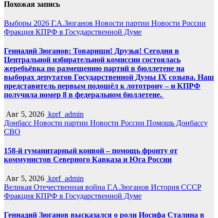
Похожая запись
Выборы 2026
Г.А.Зюганов
Новости партии
Новости России
Фракция КПРФ в Государственной Думе
Геннадий Зюганов: Товарищи! Друзья! Сегодня в
Центральной избирательной комиссии состоялась
жеребьёвка по размещению партий в бюллетене на
выборах депутатов Государственной Думы IX созыва. Наш
представитель первым подошёл к лототрону – и КПРФ
получила номер 8 в федеральном бюллетене.
Авг 5, 2026
kprf_admin
Донбасс
Новости партии
Новости России
Помощь Донбассу
СВО
158-й гуманитарный конвой – помощь фронту от
коммунистов Северного Кавказа и Юга России
Авг 5, 2026
kprf_admin
Великая Отечественная война
Г.А.Зюганов
История СССР
Фракция КПРФ в Государственной Думе
Геннадий Зюганов высказался о роли Иосифа Сталина в