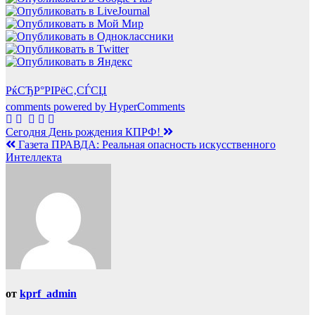
РќСЂР°РІРёС‚СЃСЏ
comments powered by HyperComments
Навигация
Сегодня День рождения КПРФ!
Газета ПРАВДА: Реальная опасность искусственного
по
Интеллекта
записям
от
kprf_admin