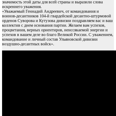
значимость этой даты для всей страны и выразили слова
искреннего уважения.
«Уважаемый Геннадий Андреевич, от командования и
воинов-десантников 104-й гвардейской десантно-штурмовой
орденов Суворова и Кутузова дивизии поздравляем вас и ваш
коллектив с днем основания партии. Желаем вам успехов,
процветания, верных ориентиров, неиссякаемой энергии и
успехов в вашем деле во благо Великой России. С уважением,
командование и личный состав Ульяновской дивизии
воздушно-десантных войск».