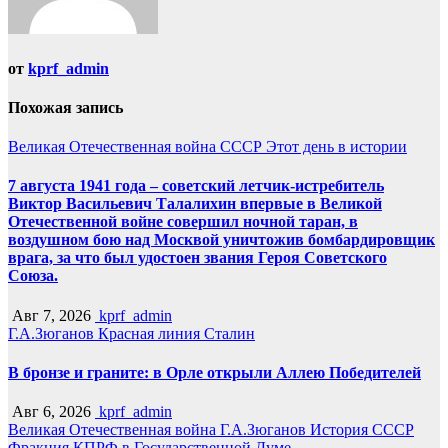
от
kprf_admin
Похожая запись
Великая Отечественная война
СССР
Этот день в истории
7 августа 1941 года – советский летчик-истребитель
Виктор Васильевич Талалихин впервые в Великой
Отечественной войне совершил ночной таран, в
воздушном бою над Москвой уничтожив бомбардировщик
врага, за что был удостоен звания Героя Советского
Союза.
Авг 7, 2026
kprf_admin
Г.А.Зюганов
Красная линия
Сталин
В бронзе и граните: в Орле открыли Аллею Победителей
Авг 6, 2026
kprf_admin
Великая Отечественная война
Г.А.Зюганов
История СССР
Фракция КПРФ в Государственной Думе