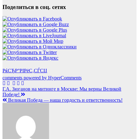
Поделиться в соц. сетях
РќСЂР°РІРёС‚СЃСЏ
comments powered by HyperComments
Навигация
Г.А. Зюганов на митинге в Москве: Мы верны Великой
Победе!
по
Великая Победа — наша гордость и ответственность!
записям