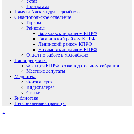
Устав
Программа
Памяти Александра Черемёнова
Севастопольское отделение
Горком
Райкомы
Балаклавский райком КПРФ
Гагаринский райком КПРФ
Ленинский райком КПРФ
Нахимовский райком КПРФ
Отдел по работе в молодёжью
Наши депутаты
Фракция КПРФ в законодательном собрании
Местные депутаты
Медиатека
Фотогалерея
Видеогалерея
Статьи
Библиотека
Персональные страницы