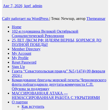
Авг 7, 2026
kprf_admin
Сайт работает на WordPress
|
Тема: Newsup, автор
Themeansar
Home
102-я годовщина Великой Октябрьской
Социалистической Революции
25 ЛЕТ ЛКСМ РФ: ИДЕЯМ ВЕРНЫ, БОРЕМСЯ ДО
ПОЛНОЙ ПОБЕДЫ!
Member Directory
My Account
My Profile
Reset Password
Sign Up
Газета “Севастопольская правда” №5 (1474) 09 февраля
2024 г
Командование бригады морской пехоты Черноморского
флота поблагодарило депутата-коммуниста С.П.
Обухова за поддержку
МАССИРОВАННАЯ АТАКА —
НЕМАССИРОВАННАЯ РАБОТА С УКРЫТИЯМИ
О партии
Как вступить