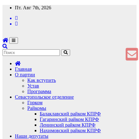
Перейти
Пт. Авг 7th, 2026
к
содержимому
Главная
О партии
Как вступить
Устав
Программа
Севастопольское отделение
Горком
Райкомы
Балаклавский райком КПРФ
Гагаринский райком КПРФ
Ленинский райком КПРФ
Нахимовский райком КПРФ
Наши депутаты