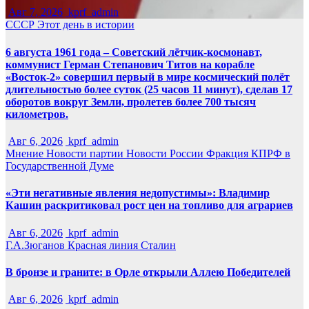
Авг 7, 2026
kprf_admin
СССР
Этот день в истории
6 августа 1961 года – Советский лётчик-космонавт,
коммунист Герман Степанович Титов на корабле
«Восток-2» совершил первый в мире космический полёт
длительностью более суток (25 часов 11 минут), сделав 17
оборотов вокруг Земли, пролетев более 700 тысяч
километров.
Авг 6, 2026
kprf_admin
Мнение
Новости партии
Новости России
Фракция КПРФ в
Государственной Думе
«Эти негативные явления недопустимы»: Владимир
Кашин раскритиковал рост цен на топливо для аграриев
Авг 6, 2026
kprf_admin
Г.А.Зюганов
Красная линия
Сталин
В бронзе и граните: в Орле открыли Аллею Победителей
Авг 6, 2026
kprf_admin