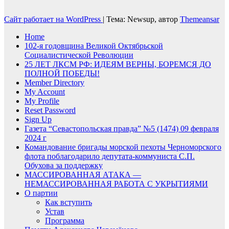
Сайт работает на WordPress
|
Тема: Newsup, автор
Themeansar
Home
102-я годовщина Великой Октябрьской
Социалистической Революции
25 ЛЕТ ЛКСМ РФ: ИДЕЯМ ВЕРНЫ, БОРЕМСЯ ДО
ПОЛНОЙ ПОБЕДЫ!
Member Directory
My Account
My Profile
Reset Password
Sign Up
Газета “Севастопольская правда” №5 (1474) 09 февраля
2024 г
Командование бригады морской пехоты Черноморского
флота поблагодарило депутата-коммуниста С.П.
Обухова за поддержку
МАССИРОВАННАЯ АТАКА —
НЕМАССИРОВАННАЯ РАБОТА С УКРЫТИЯМИ
О партии
Как вступить
Устав
Программа