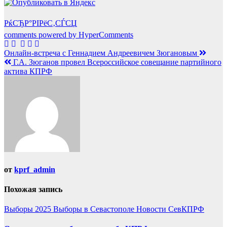
РќСЂР°РІРёС‚СЃСЏ
comments powered by HyperComments
Навигация
Онлайн-встреча с Геннадием Андреевичем Зюгановым
Г.А. Зюганов провел Всероссийское совещание партийного
по
актива КПРФ
записям
от
kprf_admin
Похожая запись
Выборы 2025
Выборы в Севастополе
Новости СевКПРФ