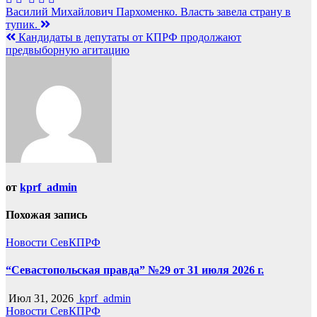
Навигация
Василий Михайлович Пархоменко. Власть завела страну в
тупик.
по
Кандидаты в депутаты от КПРФ продолжают
записям
предвыборную агитацию
от
kprf_admin
Похожая запись
Новости СевКПРФ
“Севастопольская правда” №29 от 31 июля 2026 г.
Июл 31, 2026
kprf_admin
Новости СевКПРФ