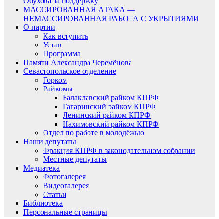
Обухова за поддержку
МАССИРОВАННАЯ АТАКА —
НЕМАССИРОВАННАЯ РАБОТА С УКРЫТИЯМИ
О партии
Как вступить
Устав
Программа
Памяти Александра Черемёнова
Севастопольское отделение
Горком
Райкомы
Балаклавский райком КПРФ
Гагаринский райком КПРФ
Ленинский райком КПРФ
Нахимовский райком КПРФ
Отдел по работе в молодёжью
Наши депутаты
Фракция КПРФ в законодательном собрании
Местные депутаты
Медиатека
Фотогалерея
Видеогалерея
Статьи
Библиотека
Персональные страницы