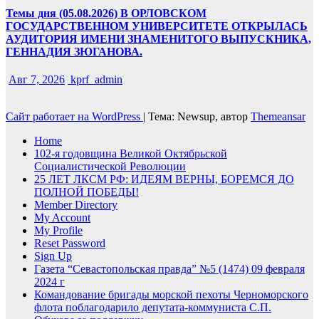
Темы дня (05.08.2026) В ОРЛОВСКОМ
ГОСУДАРСТВЕННОМ УНИВЕРСИТЕТЕ ОТКРЫЛАСЬ
АУДИТОРИЯ ИМЕНИ ЗНАМЕНИТОГО ВЫПУСКНИКА,
ГЕННАДИЯ ЗЮГАНОВА.
Авг 7, 2026
kprf_admin
Сайт работает на WordPress
|
Тема: Newsup, автор
Themeansar
Home
102-я годовщина Великой Октябрьской
Социалистической Революции
25 ЛЕТ ЛКСМ РФ: ИДЕЯМ ВЕРНЫ, БОРЕМСЯ ДО
ПОЛНОЙ ПОБЕДЫ!
Member Directory
My Account
My Profile
Reset Password
Sign Up
Газета “Севастопольская правда” №5 (1474) 09 февраля
2024 г
Командование бригады морской пехоты Черноморского
флота поблагодарило депутата-коммуниста С.П.