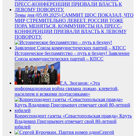
Темы дня (05.09.2025) САММИТ ШОС ПОКАЗАЛ, ЧТО
МИР СТРЕМИТЕЛЬНО ЛЕВЕЕТ. РОССИИ ТОЖЕ
ПОРА МЕНЯТЬСЯ. КОММУНИСТЫ НА ПРЕСС-
КОНФЕРЕНЦИИ ПРИЗВАЛИ ВЛАСТЬ К ЛЕВОМУ
ПОВОРОТУ.
Историческое беспамятство – путь в бездну! Заявление
Союза коммунистических партий – КПСС
Г.А. Зюганов: «Эта
информационная война связана ложью, клеветой,
насилием и всякими подтасовками»
Корреспондент газеты «Севастопольская правда» Круть
Владимир Григорьевич отмечает свой 80-летний
юбилей
Сергей