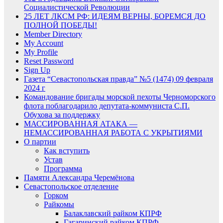
Социалистической Революции
25 ЛЕТ ЛКСМ РФ: ИДЕЯМ ВЕРНЫ, БОРЕМСЯ ДО
ПОЛНОЙ ПОБЕДЫ!
Member Directory
My Account
My Profile
Reset Password
Sign Up
Газета “Севастопольская правда” №5 (1474) 09 февраля
2024 г
Командование бригады морской пехоты Черноморского
флота поблагодарило депутата-коммуниста С.П.
Обухова за поддержку
МАССИРОВАННАЯ АТАКА —
НЕМАССИРОВАННАЯ РАБОТА С УКРЫТИЯМИ
О партии
Как вступить
Устав
Программа
Памяти Александра Черемёнова
Севастопольское отделение
Горком
Райкомы
Балаклавский райком КПРФ
Гагаринский райком КПРФ