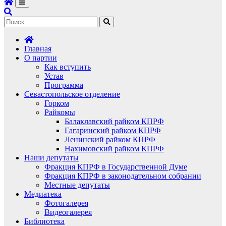
Главная
О партии
Как вступить
Устав
Программа
Севастопольское отделение
Горком
Райкомы
Балаклавский райком КПРФ
Гагаринский райком КПРФ
Ленинский райком КПРФ
Нахимовский райком КПРФ
Наши депутаты
Фракция КПРФ в Государственной Думе
Фракция КПРФ в законодательном собрании
Местные депутаты
Медиатека
Фотогалерея
Видеогалерея
Библиотека