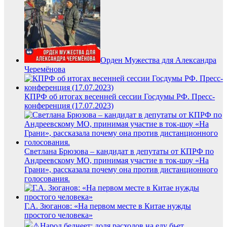
Орден Мужества для Александра
Черемёнова
КПРФ об итогах весенней сессии Госдумы РФ. Пресс-
конференция (17.07.2023)
Светлана Брюзова – кандидат в депутаты от КПРФ по
Андреевскому МО, принимая участие в ток-шоу «На
Грани», рассказала почему она против дистанционного
голосования.
Г.А. Зюганов: «На первом месте в Китае нужды
простого человека»