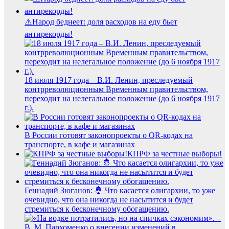
⚠️Народ беднеет: доля расходов на еду бьет
антирекорды!
18 июля 1917 года – В.И. Ленин, преследуемый
контрреволюционным Временным правительством,
переходит на нелегальное положение (до 6 ноября 1917
г.).
В России готовят законопроекты о QR-кодах на
транспорте, в кафе и магазинах
КПРФ за честные выборы!
Геннадий Зюганов: 🤴 Что касается олигархии, то уже
очевидно, что она никогда не насытится и будет
стремиться к бесконечному обогащению.