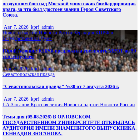
воздушном бою над Москвой уничтожив бомбардировщик
врага, за что был удостоен звания Героя Советского
Союза.
Авг 7, 2026
kprf_admin
Новости партии
Новости России
Фракция КПРФ в
Государственной Думе
Юрий Афонин: КПРФ предложила увеличить МРОТ до 50
тысяч рублей
Авг 7, 2026
kprf_admin
Севастопольская правда
“Севастопольская правда” №30 от 7 августа 2026 г.
Авг 7, 2026
kprf_admin
Г.А.Зюганов
Красная линия
Новости партии
Новости России
Темы дня (05.08.2026) В ОРЛОВСКОМ
ГОСУДАРСТВЕННОМ УНИВЕРСИТЕТЕ ОТКРЫЛАСЬ
АУДИТОРИЯ ИМЕНИ ЗНАМЕНИТОГО ВЫПУСКНИКА,
ГЕННАДИЯ ЗЮГАНОВА.