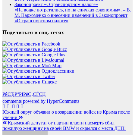
«На водке потратились, но на спичках сэкономим». – В.
М. Пархоменко о внесении изменений в Законопроект
«О транспортном налоге»
Поделиться в соц. сетях
РќСЂР°РІРёС‚СЃСЏ
comments powered by HyperComments
Навигация
Южный округ объявил о возвращении войск из Крыма после
учений
по
Крымский депутат от партии власти насмерть сбил
записям
пожилую женщину на своей BMW и скрылся с места ДТП!