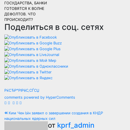
ГОСУДАРСТВА, БАНКИ
ГОТОВЯТСЯ К ВОЛНЕ
ДЕФОЛТОВ. ЧТО
ПРОИСХОДИТ?
Поделиться в соц. сетях
РќСЂР°РІРёС‚СЃСЏ
comments powered by HyperComments
Навигация
Ким Чен Ын заявил о завершении создания в КНДР
национальных ядерных сил
по
от
kprf_admin