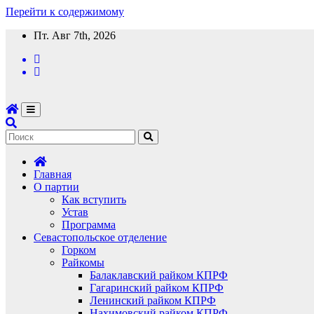
Перейти к содержимому
Пт. Авг 7th, 2026
Главная
О партии
Как вступить
Устав
Программа
Севастопольское отделение
Горком
Райкомы
Балаклавский райком КПРФ
Гагаринский райком КПРФ
Ленинский райком КПРФ
Нахимовский райком КПРФ