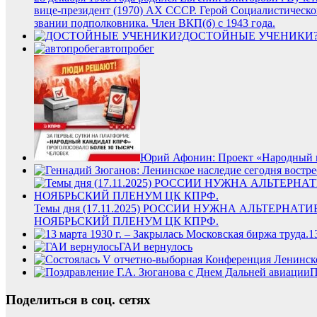
вице-президент (1970) АХ СССР. Герой Социалистическог
звании подполковника. Член ВКП(б) с 1943 года.
ДОСТОЙНЫЕ УЧЕНИКИ
автопробег
Юрий Афонин: Проект «Народный к
Темы дня (17.11.2025) РОССИИ НУЖНА АЛЬТЕ
НОЯБРЬСКИЙ ПЛЕНУМ ЦК КПРФ.
1
ГАИ вернулось
П
Поделиться в соц. сетях