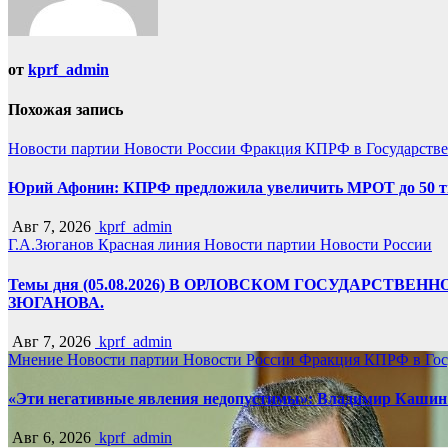
от
kprf_admin
Похожая запись
Новости партии
Новости России
Фракция КПРФ в Государств
Юрий Афонин: КПРФ предложила увеличить МРОТ до 50 т
Авг 7, 2026
kprf_admin
Г.А.Зюганов
Красная линия
Новости партии
Новости России
Темы дня (05.08.2026) В ОРЛОВСКОМ ГОСУДАРС
ЗЮГАНОВА.
Авг 7, 2026
kprf_admin
Мнение
Новости партии
Новости России
Фракция КПРФ в Гос
«Эти негативные явления недопустимы»: Владимир Кашин р
Авг 6, 2026
kprf_admin