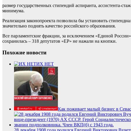
размер государственных стипендий аспиранта, ассистента-стаж
минимума.
Реализация законопроекта позволила бы установить стипендиа
значительно поднять качество российского образования.
Все парламентские фракции, за исключением «Единой России»
сохранилась – 318 депутатов «ЕР» не нажали на кнопки.
Похожие новости
ИХ НЕТ
Как поживает малый бизнес в Сева
28 декабря 1908 года родился Евгений Викторович Вуче