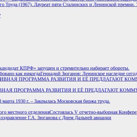
о Труда (1967). Лауреат пяти Сталинских и Ленинской премии.
?
андидат КПРФ» запущен и стремительно набирает обороты.
Геннадий Зюганов: Ленинское наследие сегод
РНАТИВНАЯ ПРОГРАММА РАЗВИТИЯ И ЕЁ ПРЕДЛАГАЮТ К
3 марта 1930 г. – Закрылась Московская биржа труда.
Состоялась V отчетно-выборная Конфере
оздравление Г.А. Зюганова с Днем Дальней авиации