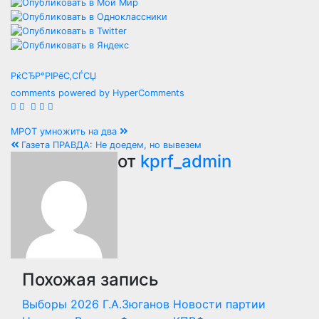
РќСЂР°РІРёС‚СЃСЏ
comments powered by HyperComments
Навигация
МРОТ умножить на два
Газета ПРАВДА: Не доедем, но вывезем
по
от
kprf_admin
записям
Похожая запись
Выборы 2026
Г.А.Зюганов
Новости партии