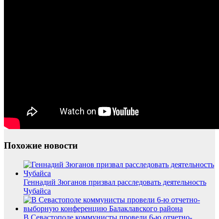
Похожие новости
Геннадий Зюганов призвал расследовать деятельность
Чубайса
В Севастополе коммунисты провели 6-ю отчетно-