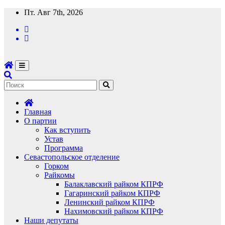
Перейти
Пт. Авг 7th, 2026
к
содержимому
Главная
О партии
Как вступить
Устав
Программа
Севастопольское отделение
Горком
Райкомы
Балаклавский райком КПРФ
Гагаринский райком КПРФ
Ленинский райком КПРФ
Нахимовский райком КПРФ
Наши депутаты