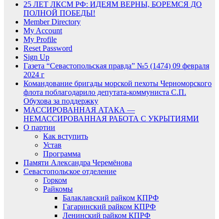
25 ЛЕТ ЛКСМ РФ: ИДЕЯМ ВЕРНЫ, БОРЕМСЯ ДО
ПОЛНОЙ ПОБЕДЫ!
Member Directory
My Account
My Profile
Reset Password
Sign Up
Газета “Севастопольская правда” №5 (1474) 09 февраля
2024 г
Командование бригады морской пехоты Черноморского
флота поблагодарило депутата-коммуниста С.П.
Обухова за поддержку
МАССИРОВАННАЯ АТАКА —
НЕМАССИРОВАННАЯ РАБОТА С УКРЫТИЯМИ
О партии
Как вступить
Устав
Программа
Памяти Александра Черемёнова
Севастопольское отделение
Горком
Райкомы
Балаклавский райком КПРФ
Гагаринский райком КПРФ
Ленинский райком КПРФ