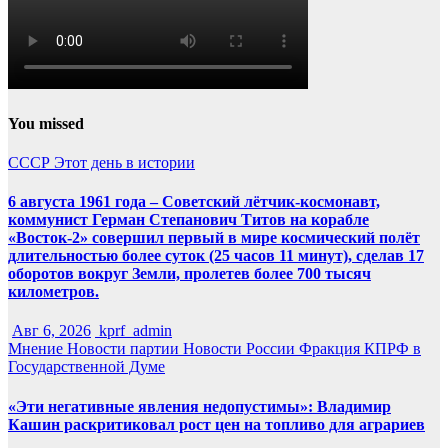
You missed
СССР
Этот день в истории
6 августа 1961 года – Советский лётчик-космонавт,
коммунист Герман Степанович Титов на корабле
«Восток-2» совершил первый в мире космический полёт
длительностью более суток (25 часов 11 минут), сделав 17
оборотов вокруг Земли, пролетев более 700 тысяч
километров.
Авг 6, 2026
kprf_admin
Мнение
Новости партии
Новости России
Фракция КПРФ в
Государственной Думе
«Эти негативные явления недопустимы»: Владимир
Кашин раскритиковал рост цен на топливо для аграриев