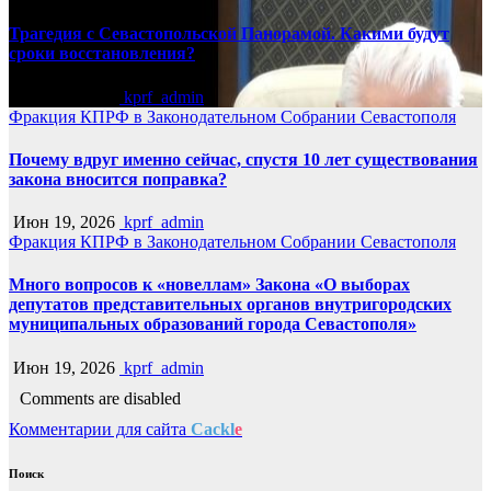
Трагедия с Севастопольской Панорамой. Какими будут
сроки восстановления?
Июн 19, 2026
kprf_admin
Фракция КПРФ в Законодательном Собрании Севастополя
Почему вдруг именно сейчас, спустя 10 лет существования
закона вносится поправка?
Июн 19, 2026
kprf_admin
Фракция КПРФ в Законодательном Собрании Севастополя
Много вопросов к «новеллам» Закона «О выборах
депутатов представительных органов внутригородских
муниципальных образований города Севастополя»
Июн 19, 2026
kprf_admin
Comments are disabled
Комментарии для сайта
Cackl
e
Поиск