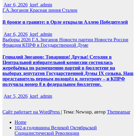
Авг 6, 2026
kprf_admin
Г.А.Зюганов
Красная линия
Сталин
В бронзе и граните: в Орле открыли Аллею Победителей
Авг 6, 2026
kprf_admin
Выборы 2026
Г.А.Зюганов
Новости партии
Новости России
Фракция КПРФ в Государственной Думе
Геннадий Зюганов: Товарищи! Друзья! Сегодня в
Центральной избирательной комиссии состоялась
жеребьёвка по размещению партий в бюллетене на
выборах депутатов Государственной Думы IX созыва. Наш
представитель первым подошёл к лототрону – и КПРФ
получила номер 8 в федеральном бюллетене.
Авг 5, 2026
kprf_admin
Сайт работает на WordPress
|
Тема: Newsup, автор
Themeansar
Home
102-я годовщина Великой Октябрьской
Социалистической Революции