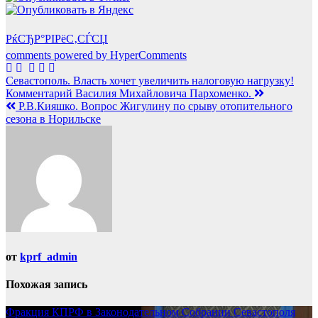
РќСЂР°РІРёС‚СЃСЏ
comments powered by HyperComments
Навигация
Севастополь. Власть хочет увеличить налоговую нагрузку!
Комментарий Василия Михайловича Пархоменко.
по
Р.В.Кияшко. Вопрос Жигулину по срыву отопительного
записям
сезона в Норильске
от
kprf_admin
Похожая запись
Фракция КПРФ в Законодательном Собрании Севастополя