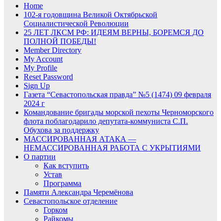
Home
102-я годовщина Великой Октябрьской
Социалистической Революции
25 ЛЕТ ЛКСМ РФ: ИДЕЯМ ВЕРНЫ, БОРЕМСЯ ДО
ПОЛНОЙ ПОБЕДЫ!
Member Directory
My Account
My Profile
Reset Password
Sign Up
Газета “Севастопольская правда” №5 (1474) 09 февраля
2024 г
Командование бригады морской пехоты Черноморского
флота поблагодарило депутата-коммуниста С.П.
Обухова за поддержку
МАССИРОВАННАЯ АТАКА —
НЕМАССИРОВАННАЯ РАБОТА С УКРЫТИЯМИ
О партии
Как вступить
Устав
Программа
Памяти Александра Черемёнова
Севастопольское отделение
Горком
Райкомы