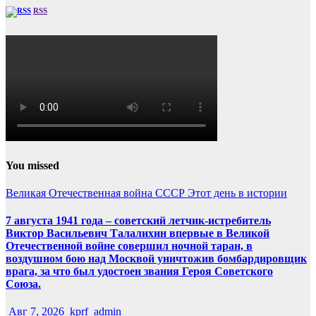
RSS
You missed
Великая Отечественная война
СССР
Этот день в истории
7 августа 1941 года – советский летчик-истребитель
Виктор Васильевич Талалихин впервые в Великой
Отечественной войне совершил ночной таран, в
воздушном бою над Москвой уничтожив бомбардировщик
врага, за что был удостоен звания Героя Советского
Союза.
Авг 7, 2026
kprf_admin