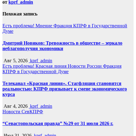
от
kprf_admin
Похожая запись
Есть проблема!
Мнение
Фракция КПРФ в Государственной
Думе
Дмитрий Новиков: Тревожность в обществе – зеркало
неблагополучия экономики
Авг 5, 2026
kprf_admin
Есть проблема!
Красная линия
Новости России
Фракция
КПРФ в Государственной Думе
Телеканал «Красная линия». Стагфляция становится
реальностью: КПРФ призывает к смене экономического
курса
Авг 4, 2026
kprf_admin
Новости СевКПРФ
“Севастопольская правда” №29 от 31 июля 2026 г.
Июл 31, 2026
kprf_admin