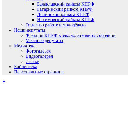
Балаклавский райком КПРФ
Гагаринский райком КПРФ
Ленинский райком КПРФ
Нахимовский райком КПРФ
Отдел по работе в молодёжью
Наши депутаты
Фракция КПРФ в законодательном собрании
Местные депутаты
Медиатека
Фотогалерея
Видеогалерея
Статьи
Библиотека
Персональные страницы