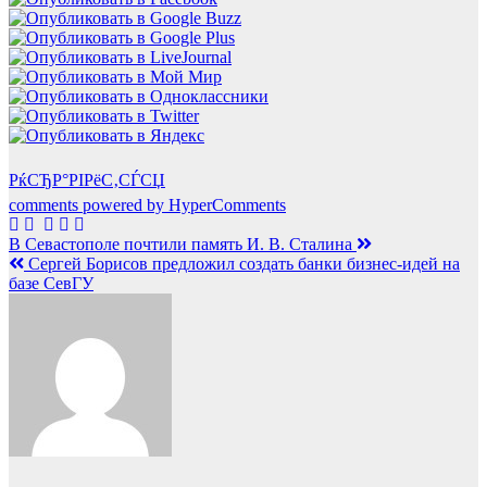
РќСЂР°РІРёС‚СЃСЏ
comments powered by HyperComments
Навигация
В Севастополе почтили память И. В. Сталина
Сергей Борисов предложил создать банки бизнес-идей на
по
базе СевГУ
записям