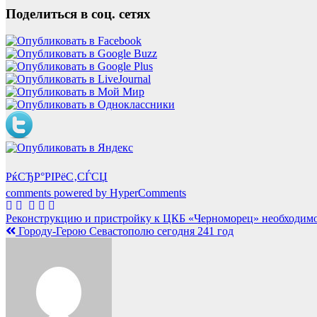
Поделиться в соц. сетях
РќСЂР°РІРёС‚СЃСЏ
comments powered by HyperComments
Навигация
Реконструкцию и пристройку к ЦКБ «Черноморец» необходимо
Городу-Герою Севастополю сегодня 241 год
по
записям