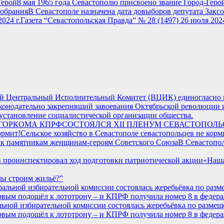
8 мая 1965 года Севастополю присвоено звание Город-Геро
В Севастополе назначена дата довыборов депутата Закс
Газета “Севастопольская Правда” № 28 (1497) 26 июля 2024
кий Центральный Исполнительный Комитет (ВЦИК) единогласно 
аконодательно закрепивший завоевания Октябрьской революции 
 установление социалистической организации общества.
СОСТОЯЛСЯ XII ПЛЕНУМ СЕВАСТОПОЛ
Сельское хозяйство в Севастополе севастопольцев не корм
В Севастопол
«Наша
мы строим жильё?”
льной избирательной комиссии состоялась жеребьёвка по размещ
рвым подошёл к лототрону – и КПРФ получила номер 8 в федер