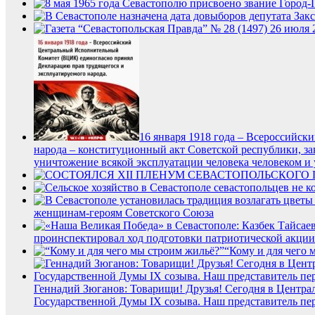
16 января 1918 года – Всероссийс
народа – конституционный акт Советской республики, з
уничтожение всякой эксплуатации человека человеком и
женщинам-героям Советского Союза
проинспектировал ход подготовки патриотической акции
“Кому и для чего 
Геннадий Зюганов: Товарищи! Друзья! Сегодня в Центра
Государственной Думы IX созыва. Наш представитель пе