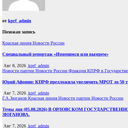
от
kprf_admin
Похожая запись
Красная линия
Новости России
Специальный репортаж «Изменимся или вымрем»
Авг 8, 2026
kprf_admin
Новости партии
Новости России
Фракция КПРФ в Государств
Юрий Афонин: КПРФ предложила увеличить МРОТ до 50 т
Авг 7, 2026
kprf_admin
Г.А.Зюганов
Красная линия
Новости партии
Новости России
Темы дня (05.08.2026) В ОРЛОВСКОМ ГОСУДАРС
ЗЮГАНОВА.
Авг 7, 2026
kprf_admin