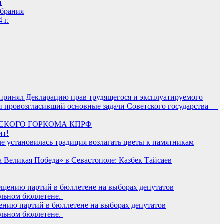
й
обрания
 г.
принял Декларацию прав трудящегося и эксплуатируемого
и провозгласивший основные задачи Советского государства —
ЬСКОГО ГОРКОМА КПРФ
ит!
е установилась традиция возлагать цветы к памятникам
 Великая Победа» в Севастополе: Казбек Тайсаев
ению партий в бюллетене на выборах депутатов
альном бюллетене.