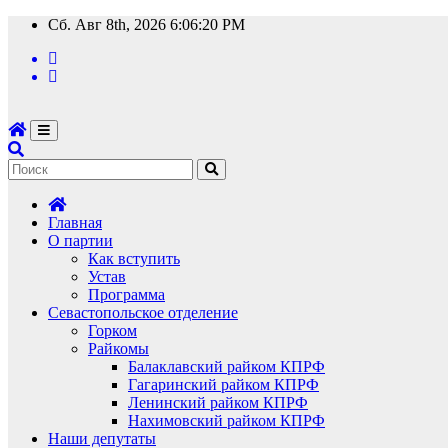
Перейти
Сб. Авг 8th, 2026
6:06:20 PM
к
содержимому
Главная
О партии
Как вступить
Устав
Программа
Севастопольское отделение
Горком
Райкомы
Балаклавский райком КПРФ
Гагаринский райком КПРФ
Ленинский райком КПРФ
Нахимовский райком КПРФ
Наши депутаты