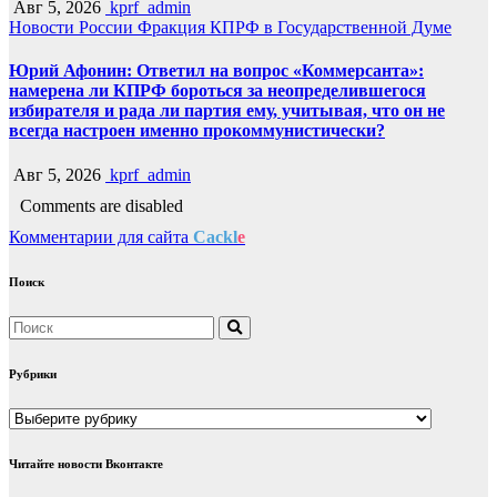
Авг 5, 2026
kprf_admin
Новости России
Фракция КПРФ в Государственной Думе
Юрий Афонин: Ответил на вопрос «Коммерсанта»:
намерена ли КПРФ бороться за неопределившегося
избирателя и рада ли партия ему, учитывая, что он не
всегда настроен именно прокоммунистически?
Авг 5, 2026
kprf_admin
Comments are disabled
Комментарии для сайта
Cackl
e
Поиск
Рубрики
Рубрики
Читайте новости Вконтакте