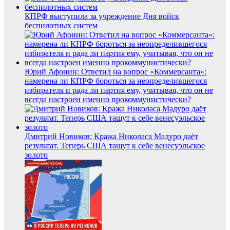
КПРФ выступила за учреждение Дня войск
беспилотных систем
Юрий Афонин: Ответил на вопрос «Коммерсанта»:
намерена ли КПРФ бороться за неопределившегося
избирателя и рада ли партия ему, учитывая, что он не
всегда настроен именно прокоммунистически?
Дмитрий Новиков: Кража Николаса Мадуро даёт
результат. Теперь США тащут к себе венесуэльское
золото