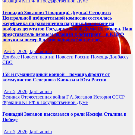
Фракция КПРФ в Государственной Думе
Геннадий Зюганов: Товарищи! Друзья! Сегодня в
Центральной избирательной комиссии состоялась
жеребьёвка по размещению партий в бюллетене на
выборах депутатов Государственной Думы IX созыва. Наш
представитель первым подошёл к лототрону – и КПРФ
получила номер 8 в федеральном бюллетене.
Авг 5, 2026
kprf_admin
Донбасс
Новости партии
Новости России
Помощь Донбассу
СВО
158-й гуманитарный конвой – помощь фронту от
коммунистов Северного Кавказа и Юга России
Авг 5, 2026
kprf_admin
Великая Отечественная война
Г.А.Зюганов
История СССР
Фракция КПРФ в Государственной Думе
Геннадий Зюганов высказался о роли Иосифа Сталина в
Победе
Авг 5, 2026
kprf_admin