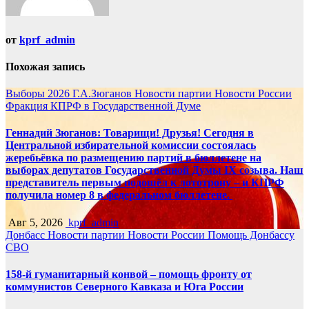
от
kprf_admin
Похожая запись
Выборы 2026
Г.А.Зюганов
Новости партии
Новости России
Фракция КПРФ в Государственной Думе
Геннадий Зюганов: Товарищи! Друзья! Сегодня в
Центральной избирательной комиссии состоялась
жеребьёвка по размещению партий в бюллетене на
выборах депутатов Государственной Думы IX созыва. Наш
представитель первым подошёл к лототрону – и КПРФ
получила номер 8 в федеральном бюллетене.
Авг 5, 2026
kprf_admin
Донбасс
Новости партии
Новости России
Помощь Донбассу
СВО
158-й гуманитарный конвой – помощь фронту от
коммунистов Северного Кавказа и Юга России