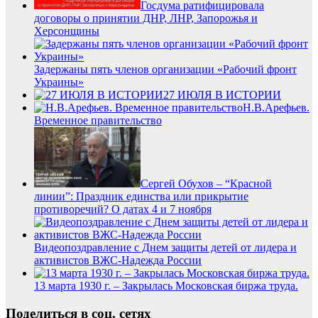
Госдума ратифицировала
договоры о принятии ДНР, ЛНР, Запорожья и
Херсонщины
Задержаны пять членов организации «Рабочий фронт
Украины»
27 ИЮЛЯ В ИСТОРИИ
Н.В.Арефьев.
Временное правительство
Сергей Обухов – “Красной
линии”: Праздник единства или прикрытие
противоречий? О датах 4 и 7 ноября
Видеопоздравление с Днем защиты детей от лидера и
активистов ВЖС-Надежда России
13 марта 1930 г. – Закрылась Московская биржа труда.
Поделиться в соц. сетях