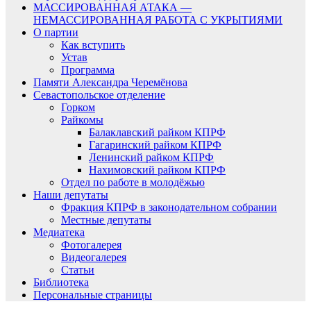
МАССИРОВАННАЯ АТАКА —
НЕМАССИРОВАННАЯ РАБОТА С УКРЫТИЯМИ
О партии
Как вступить
Устав
Программа
Памяти Александра Черемёнова
Севастопольское отделение
Горком
Райкомы
Балаклавский райком КПРФ
Гагаринский райком КПРФ
Ленинский райком КПРФ
Нахимовский райком КПРФ
Отдел по работе в молодёжью
Наши депутаты
Фракция КПРФ в законодательном собрании
Местные депутаты
Медиатека
Фотогалерея
Видеогалерея
Статьи
Библиотека
Персональные страницы