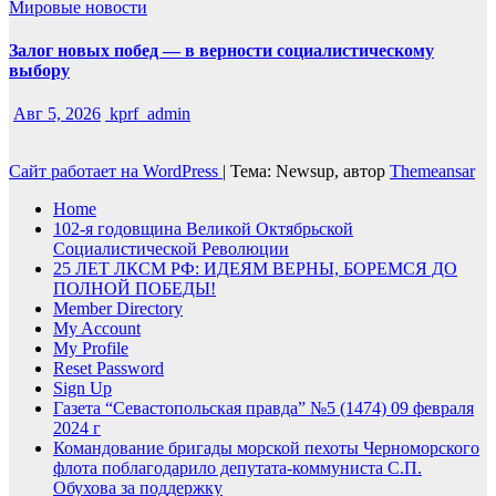
Мировые новости
Залог новых побед — в верности социалистическому
выбору
Авг 5, 2026
kprf_admin
Сайт работает на WordPress
|
Тема: Newsup, автор
Themeansar
Home
102-я годовщина Великой Октябрьской
Социалистической Революции
25 ЛЕТ ЛКСМ РФ: ИДЕЯМ ВЕРНЫ, БОРЕМСЯ ДО
ПОЛНОЙ ПОБЕДЫ!
Member Directory
My Account
My Profile
Reset Password
Sign Up
Газета “Севастопольская правда” №5 (1474) 09 февраля
2024 г
Командование бригады морской пехоты Черноморского
флота поблагодарило депутата-коммуниста С.П.
Обухова за поддержку