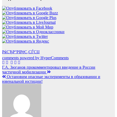
РќСЂР°РІРёС‚СЃСЏ
comments powered by HyperComments
Навигация
Г.А. Зюганов прокомментировал введение в России
частичной мобилизации
по
Остановим опасные эксперименты в образовании и
записям
ювенальной юстиции!