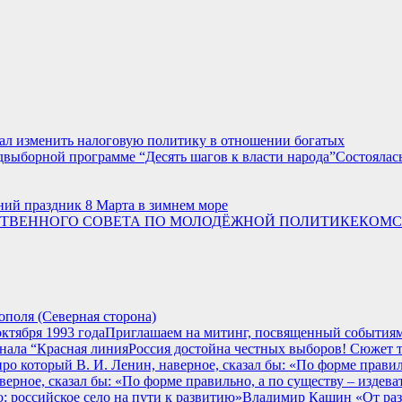
звал изменить налоговую политику в отношении богатых
Состоялас
ний праздник 8 Марта в зимнем море
КОМС
поля (Северная сторона)
Приглашаем на митинг, посвященный событиям 
Россия достойна честных выборов! Сюжет т
верное, сказал бы: «По форме правильно, а по существу – издева
Владимир Кашин «От разр