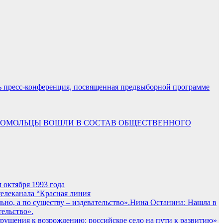
ь пресс-конференция, посвященная предвыборной программе
ОМОЛЬЦЫ ВОШЛИ В СОСТАВ ОБЩЕСТВЕННОГО
октября 1993 года
елеканала “Красная линия
Нина Останина: Нашла в
тельство».
ушения к возрождению: российское село на пути к развитию»