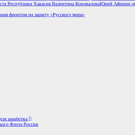
Юрий Афонин об 
ным фронтом на защиту «Русского мира»
для заработка
кого Флота России