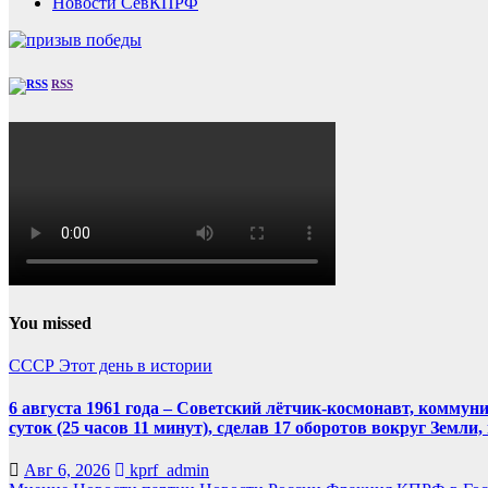
Новости СевКПРФ
RSS
You missed
СССР
Этот день в истории
6 августа 1961 года – Советский лётчик-космонавт, комму
суток (25 часов 11 минут), сделав 17 оборотов вокруг Земли
Авг 6, 2026
kprf_admin