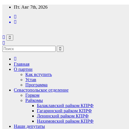
Перейти
Пт. Авг 7th, 2026
к
содержимому
Главная
О партии
Как вступить
Устав
Программа
Севастопольское отделение
Горком
Райкомы
Балаклавский райком КПРФ
Гагаринский райком КПРФ
Ленинский райком КПРФ
Нахимовский райком КПРФ
Наши депутаты