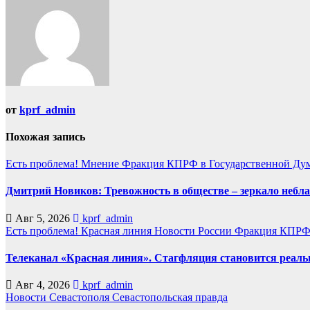
записям
от
kprf_admin
Похожая запись
Есть проблема!
Мнение
Фракция КПРФ в Государственной Ду
Дмитрий Новиков: Тревожность в обществе – зеркало небл
Авг 5, 2026
kprf_admin
Есть проблема!
Красная линия
Новости России
Фракция КПРФ 
Телеканал «Красная линия». Стагфляция становится реаль
Авг 4, 2026
kprf_admin
Новости Севастополя
Севастопольская правда