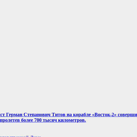
нист Герман Степанович Титов на корабле «Восток-2» соверш
, пролетев более 700 тысяч километров.