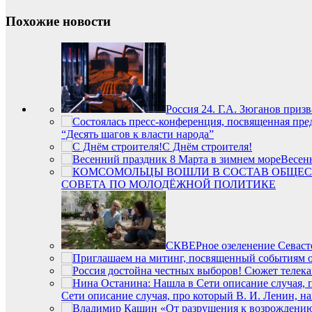
Похожие новости
Россия 24. Г.А. Зюганов при
“Десять шагов к власти народа”
С Днём строителя!
Весен
СОВЕТА ПО МОЛОДЁЖНОЙ ПОЛИТИКЕ
СКВЕРное озеленение Севасто
Сети описание случая, про который В. И. Ленин, на