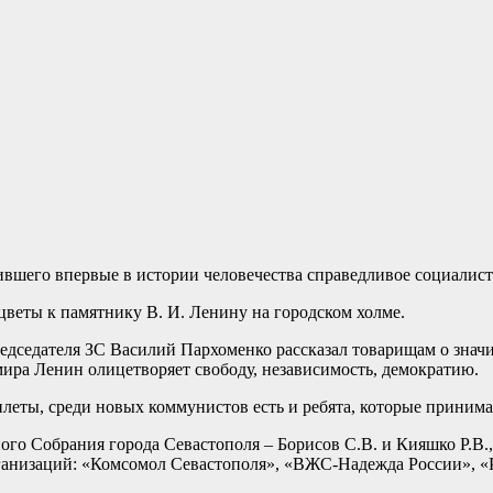
вшего впервые в истории человечества справедливое социалист
веты к памятнику В. И. Ленину на городском холме.
дседателя ЗС Василий Пархоменко рассказал товарищам о значим
 мира Ленин олицетворяет свободу, независимость, демократию.
ты, среди новых коммунистов есть и ребята, которые принима
ого Собрания города Севастополя – Борисов С.В. и Кияшко Р.В
рганизаций: «Комсомол Севастополя», «ВЖС-Надежда России», «