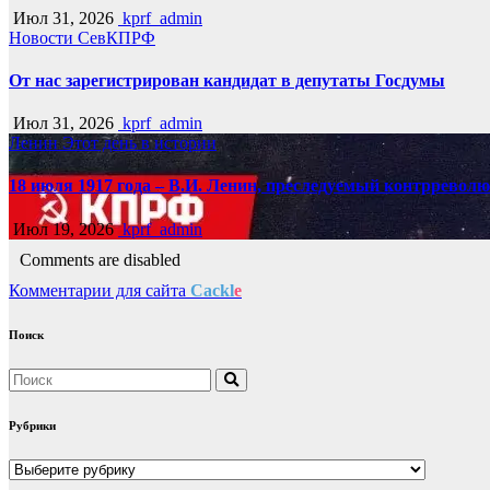
Июл 31, 2026
kprf_admin
Новости СевКПРФ
От нас зарегистрирован кандидат в депутаты Госдумы
Июл 31, 2026
kprf_admin
Ленин
Этот день в истории
18 июля 1917 года – В.И. Ленин, преследуемый контрреволю
Июл 19, 2026
kprf_admin
Comments are disabled
Комментарии для сайта
Cackl
e
Поиск
Рубрики
Рубрики