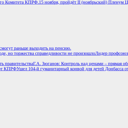
15 ноября, пройдёт II (ноябрьский) Пленум
могут раньше выходить на пенсию.
Лидер профсоюза
Г.А. Зюганов: Контроль над ценами – прямая об
Ушел 104-й гуманитарный конвой для детей Донбасса 