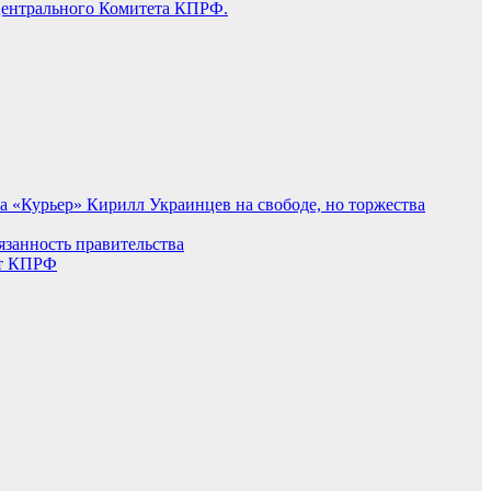
 Центрального Комитета КПРФ.
 «Курьер» Кирилл Украинцев на свободе, но торжества
язанность правительства
от КПРФ