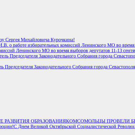
ьзу Сергея Михайловича Курочкина!
миссий Ленинского МО во время выборов депутатов 11-13 сентя
ль Председателя Законодательного Собрания города Севастопол
КОМСОМОЛЬЦЫ ПРОВЕЛИ БЕ
С Днем Великой Октябрьской Социалистической Револю