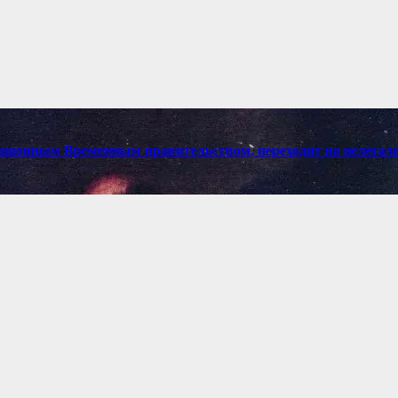
ционным Временным правительством, переходит на нелегально