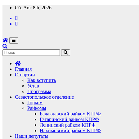
Перейти
Сб. Авг 8th, 2026
к
содержимому
Главная
О партии
Как вступить
Устав
Программа
Севастопольское отделение
Горком
Райкомы
Балаклавский райком КПРФ
Гагаринский райком КПРФ
Ленинский райком КПРФ
Нахимовский райком КПРФ
Наши депутаты