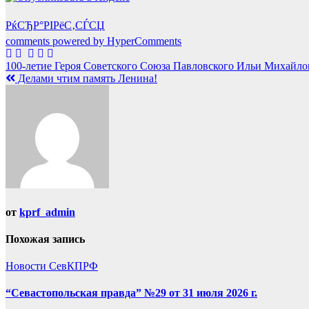
РќСЂР°РІРёС‚СЃСЏ
comments powered by HyperComments
Навигация
100-летие Героя Советского Союза Павловского Ильи Михайло
Делами чтим память Ленина!
по
записям
от
kprf_admin
Похожая запись
Новости СевКПРФ
“Севастопольская правда” №29 от 31 июля 2026 г.