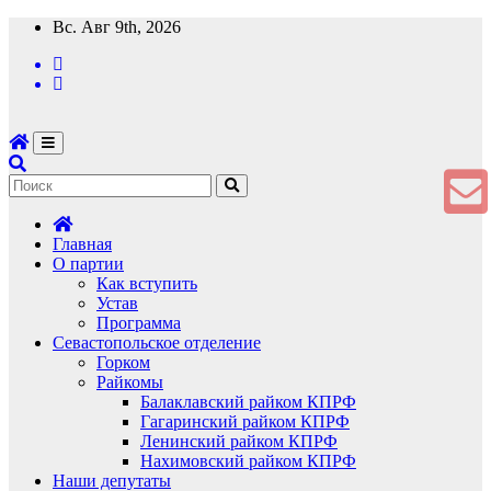
Перейти
Вс. Авг 9th, 2026
к
содержимому
Главная
О партии
Как вступить
Устав
Программа
Севастопольское отделение
Горком
Райкомы
Балаклавский райком КПРФ
Гагаринский райком КПРФ
Ленинский райком КПРФ
Нахимовский райком КПРФ
Наши депутаты