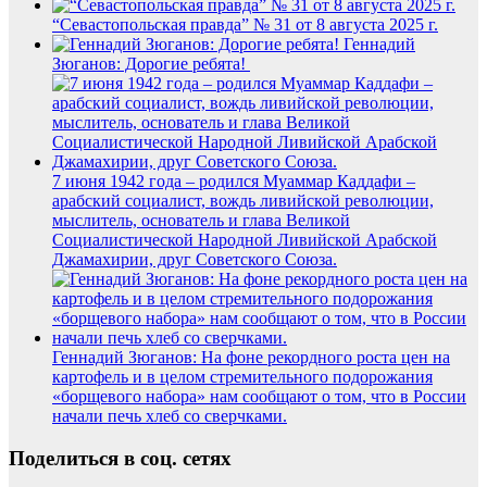
“Севастопольская правда” № 31 от 8 августа 2025 г.
Геннадий
Зюганов: Дорогие ребята!
7 июня 1942 года – родился Муаммар Каддафи –
арабский социалист, вождь ливийской революции,
мыслитель, основатель и глава Великой
Социалистической Народной Ливийской Арабской
Джамахирии, друг Советского Союза.
Геннадий Зюганов: На фоне рекордного роста цен на
картофель и в целом стремительного подорожания
«борщевого набора» нам сообщают о том, что в России
начали печь хлеб со сверчками.
Поделиться в соц. сетях