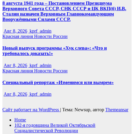
8 августа 1941 года – Постановлением Президиума
Верховного Совета СССР, СНК СССР и ЦК ВКП(б) И.В.
Сталин назначен Верховным Главнокомандующим
Вооружёнными Силами СССР.
Авг 8, 2026
kprf_admin
Красная линия
Новости России
Новый выпуск программы «Хук слева»: «Что и
требовалось доказать!»
Авг 8, 2026
kprf_admin
Красная линия
Новости России
Специальный репортаж «Изменимся или вымрем»
Авг 8, 2026
kprf_admin
Сайт работает на WordPress
|
Тема: Newsup, автор
Themeansar
Home
102-я годовщина Великой Октябрьской
Социалистической Революции