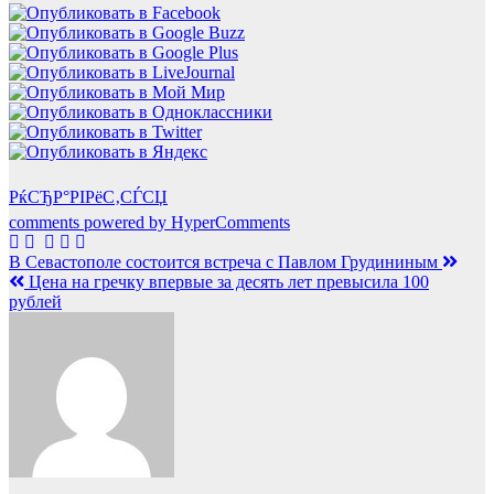
РќСЂР°РІРёС‚СЃСЏ
comments powered by HyperComments
Навигация
В Севастополе состоится встреча с Павлом Грудининым
Цена на гречку впервые за десять лет превысила 100
по
рублей
записям