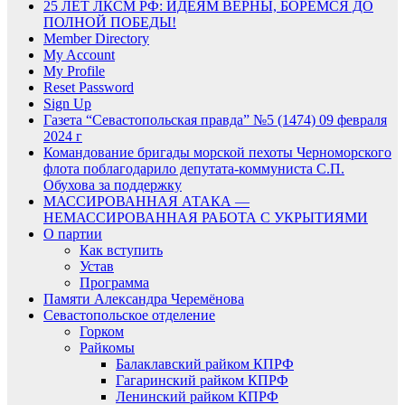
25 ЛЕТ ЛКСМ РФ: ИДЕЯМ ВЕРНЫ, БОРЕМСЯ ДО
ПОЛНОЙ ПОБЕДЫ!
Member Directory
My Account
My Profile
Reset Password
Sign Up
Газета “Севастопольская правда” №5 (1474) 09 февраля
2024 г
Командование бригады морской пехоты Черноморского
флота поблагодарило депутата-коммуниста С.П.
Обухова за поддержку
МАССИРОВАННАЯ АТАКА —
НЕМАССИРОВАННАЯ РАБОТА С УКРЫТИЯМИ
О партии
Как вступить
Устав
Программа
Памяти Александра Черемёнова
Севастопольское отделение
Горком
Райкомы
Балаклавский райком КПРФ
Гагаринский райком КПРФ
Ленинский райком КПРФ