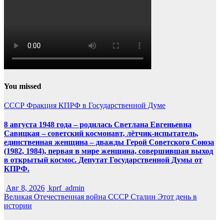
You missed
СССР
Фракция КПРФ в Государственной Думе
8 августа 1948 года – родилась Светлана Евгеньевна
Савицкая – советский космонавт, лётчик-испытатель,
единственная женщина – дважды Герой Советского Союза
(1982, 1984), первая в мире женщина, совершившая выход
в открытый космос. Депутат Государственной Думы от
КПРФ.
Авг 8, 2026
kprf_admin
Великая Отечественная война
СССР
Сталин
Этот день в
истории